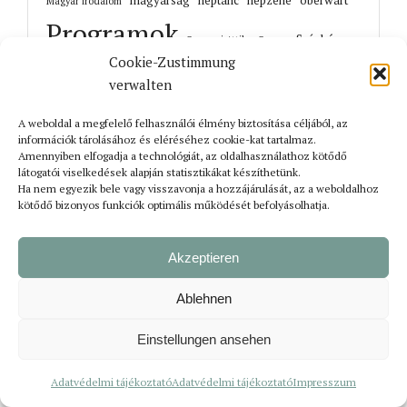
magyarság
néptánc
népzene
oberwart
Magyar irodalom
Programok
Színház
Svung
Somogyi Attila
Cookie-Zustimmung
UMIZ
Topler János
történelem
táncház
UMIZ4Kids
verwalten
Unterwart
Őrisziget
zene
A weboldal a megfelelő felhasználói élmény biztosítása céljából, az
információk tárolásához és eléréséhez cookie-kat tartalmaz.
Amennyiben elfogadja a technológiát, az oldalhasználathoz kötődő
látogatói viselkedések alapján statisztikákat készíthetünk.
Ha nem egyezik bele vagy visszavonja a hozzájárulását, az a weboldalhoz
Korábbi cikkek
kötődő bizonyos funkciók optimális működését befolyásolhatja.
Akzeptieren
Ablehnen
Einstellungen ansehen
Adatvédelmi tájékoztató
Adatvédelmi tájékoztató
Impresszum
Bejelentkezés
Impresszum
Adatvédelmi tájékoztató