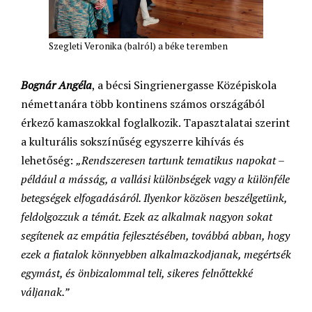
Szegleti Veronika (balról) a béke teremben
Bognár Angéla
, a bécsi Singrienergasse Középiskola
némettanára több kontinens számos országából
érkező kamaszokkal foglalkozik. Tapasztalatai szerint
a kulturális sokszínűség egyszerre kihívás és
lehetőség:
„Rendszeresen tartunk tematikus napokat –
például a másság, a vallási különbségek vagy a különféle
betegségek elfogadásáról. Ilyenkor közösen beszélgetünk,
feldolgozzuk a témát. Ezek az alkalmak nagyon sokat
segítenek az empátia fejlesztésében, továbbá abban, hogy
ezek a fiatalok könnyebben alkalmazkodjanak, megértsék
egymást, és önbizalommal teli, sikeres felnőttekké
váljanak.”