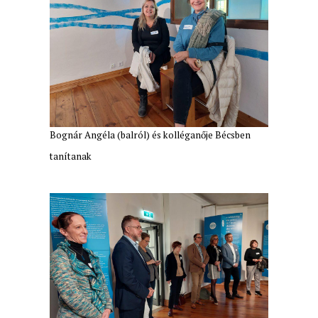
Bognár Angéla (balról) és kolléganője Bécsben
tanítanak