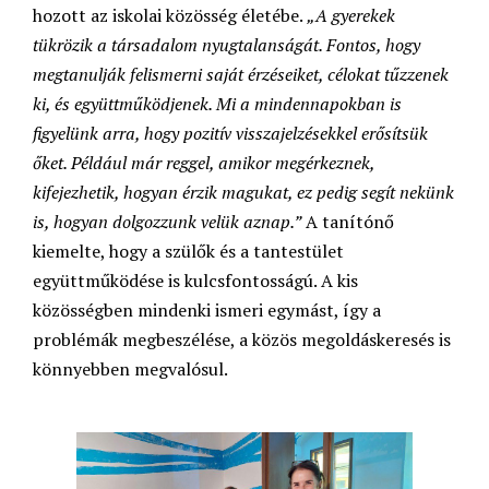
hozott az iskolai közösség életébe.
„A gyerekek
tükrözik a társadalom nyugtalanságát. Fontos, hogy
megtanulják felismerni saját érzéseiket, célokat tűzzenek
ki, és együttműködjenek. Mi a mindennapokban is
figyelünk arra, hogy pozitív visszajelzésekkel erősítsük
őket. Például már reggel, amikor megérkeznek,
kifejezhetik, hogyan érzik magukat, ez pedig segít nekünk
is, hogyan dolgozzunk velük aznap.”
A tanítónő
kiemelte, hogy a szülők és a tantestület
együttműködése is kulcsfontosságú. A kis
közösségben mindenki ismeri egymást, így a
problémák megbeszélése, a közös megoldáskeresés is
könnyebben megvalósul.