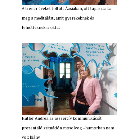
A tréner éveket töltött Ázsiában, ott tapasztalta
meg a meditálást, amit gyerekeknek és
felnőtteknek is oktat
Hütler Andrea az asszertív kommunikációt
prezentáló szituáción mosolyog – humorban nem
volt hiány