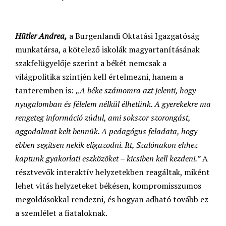
Hütler Andrea,
a Burgenlandi Oktatási Igazgatóság
munkatársa, a kötelező iskolák magyartanításának
szakfelügyelője szerint a békét nemcsak a
világpolitika szintjén kell értelmezni, hanem a
tanteremben is:
„A béke számomra azt jelenti, hogy
nyugalomban és félelem nélkül élhetünk. A gyerekekre ma
rengeteg információ zúdul, ami sokszor szorongást,
aggodalmat kelt bennük. A pedagógus feladata, hogy
ebben segítsen nekik eligazodni. Itt, Szalónakon ehhez
kaptunk gyakorlati eszközöket – kicsiben kell kezdeni.”
A
résztvevők interaktív helyzetekben reagáltak, miként
lehet vitás helyzeteket békésen, kompromisszumos
megoldásokkal rendezni, és hogyan adható tovább ez
a szemlélet a fiataloknak.