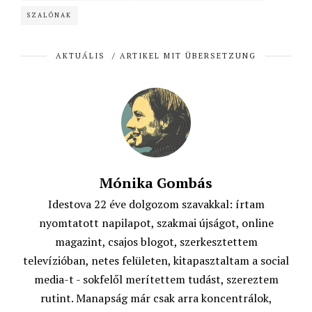
o
A
e
SZALÓNAK
o
p
r
AKTUÁLIS
/
ARTIKEL MIT ÜBERSETZUNG
k
p
Mónika Gombás
Idestova 22 éve dolgozom szavakkal: írtam
nyomtatott napilapot, szakmai újságot, online
magazint, csajos blogot, szerkesztettem
televízióban, netes felületen, kitapasztaltam a social
media-t - sokfelől merítettem tudást, szereztem
rutint. Manapság már csak arra koncentrálok,