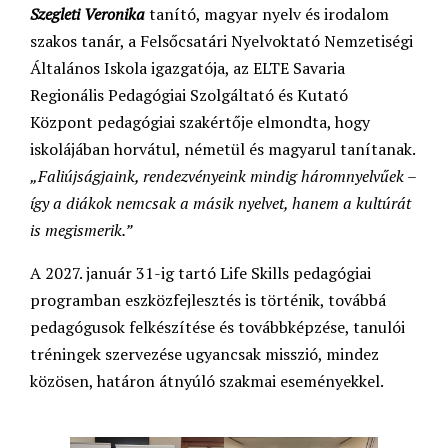
Szegleti Veronika
tanító, magyar nyelv és irodalom
szakos tanár, a Felsőcsatári Nyelvoktató Nemzetiségi
Általános Iskola igazgatója, az ELTE Savaria
Regionális Pedagógiai Szolgáltató és Kutató
Központ pedagógiai szakértője elmondta, hogy
iskolájában horvátul, németül és magyarul tanítanak.
„Faliújságjaink, rendezvényeink mindig háromnyelvűek –
így a diákok nemcsak a másik nyelvet, hanem a kultúrát
is megismerik.”
A 2027. január 31-ig tartó Life Skills pedagógiai
programban eszközfejlesztés is történik, továbbá
pedagógusok felkészítése és továbbképzése, tanulói
tréningek szervezése ugyancsak misszió, mindez
közösen, határon átnyúló szakmai eseményekkel.