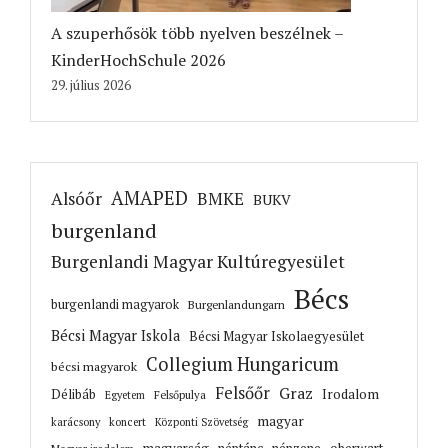
A szuperhősök több nyelven beszélnek –
KinderHochSchule 2026
29. július 2026
AMAPED
Alsóőr
BMKE
BUKV
burgenland
Burgenlandi Magyar Kultúregyesület
Bécs
burgenlandi magyarok
Burgenlandungarn
Bécsi Magyar Iskola
Bécsi Magyar Iskolaegyesület
Collegium Hungaricum
bécsi magyarok
Felsőőr
Graz
Irodalom
Délibáb
Felsőpulya
Egyetem
magyar
karácsony
koncert
Központi Szövetség