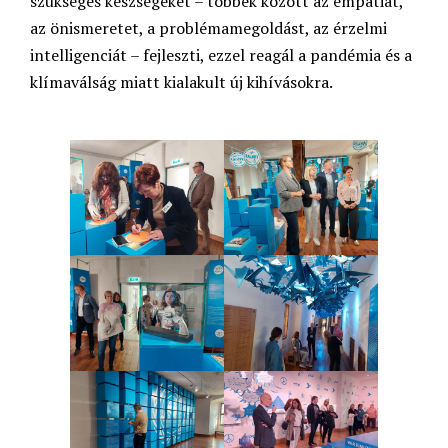
szükséges készségeket – többek között az empátiát,
az önismeretet, a problémamegoldást, az érzelmi
intelligenciát – fejleszti, ezzel reagál a pandémia és a
klímaválság miatt kialakult új kihívásokra.