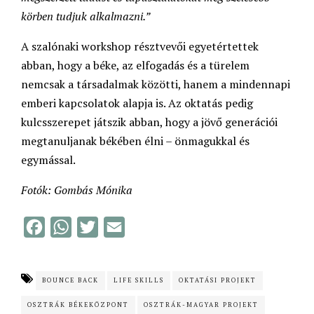
körben tudjuk alkalmazni.”
A szalónaki workshop résztvevői egyetértettek
abban, hogy a béke, az elfogadás és a türelem
nemcsak a társadalmak közötti, hanem a mindennapi
emberi kapcsolatok alapja is. Az oktatás pedig
kulcsszerepet játszik abban, hogy a jövő generációi
megtanuljanak békében élni – önmagukkal és
egymással.
Fotók: Gombás Mónika
F
W
T
E
a
h
w
m
c
a
i
a
BOUNCE BACK
LIFE SKILLS
OKTATÁSI PROJEKT
e
t
t
i
OSZTRÁK BÉKEKÖZPONT
OSZTRÁK-MAGYAR PROJEKT
b
s
t
l