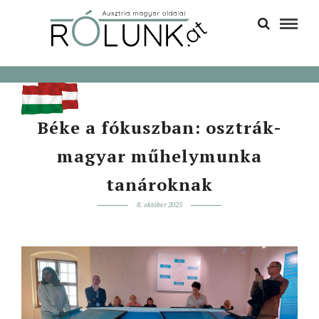
Béke a fókuszban: osztrák-
magyar műhelymunka
tanároknak
8. október 2025