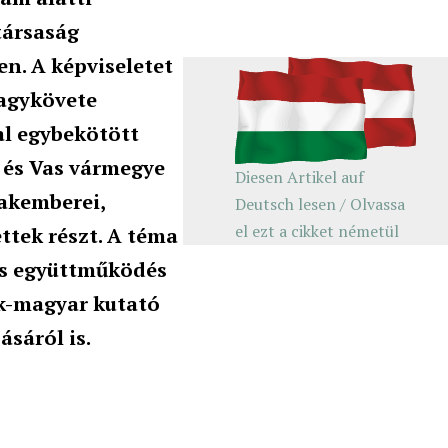
társaság
n. A képviseletet
nagykövete
al egybekötött
 és Vas vármegye
Diesen Artikel auf
zakemberei,
Deutsch lesen / Olvassa
el ezt a cikket németül
ttek részt. A téma
is együttműködés
rák-magyar kutató
ásáról is.