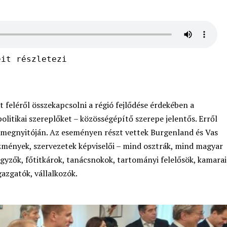
eit részletezi
t feléről összekapcsolni a régió fejlődése érdekében a
litikai szereplőket – közösségépítő szerepe jelentős. Erről
 megnyitóján. Az eseményen részt vettek Burgenland és Vas
zmények, szervezetek képviselői – mind osztrák, mind magyar
egyzők, főtitkárok, tanácsnokok, tartományi felelősök, kamarai
azgatók, vállalkozók.