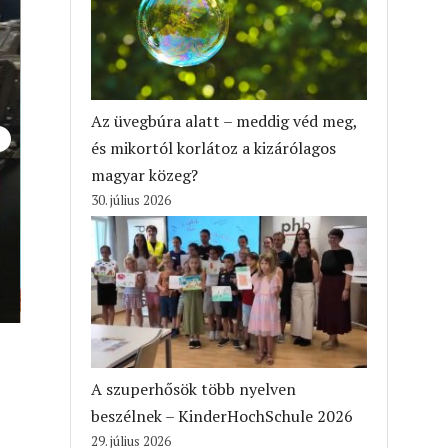
Az üvegbúra alatt – meddig véd meg,
és mikortól korlátoz a kizárólagos
magyar közeg?
30. július 2026
A szuperhősök több nyelven
beszélnek – KinderHochSchule 2026
29. július 2026