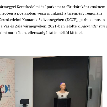
Vármegyei Kereskedelmi és Iparkamara főtitkáraként csaknem
anebben a pozícióban végzi munkáját a tizennégy regionális
i Kereskedelmi Kamarák Szövetségében (DCCF), párhuzamosan
ja Vas és Zala vármegyében. 2021-ben jelölte ki
Alexander van 
lmi munkában, ellenszolgáltatás nélkül látja el.