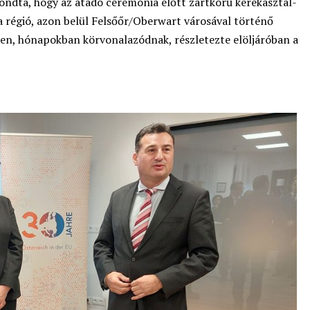
ondta, hogy az átadó ceremónia előtt zártkörű kerekasztal-
a régió, azon belül Felsőőr/Oberwart városával történő
ben, hónapokban körvonalazódnak, részletezte elöljáróban a