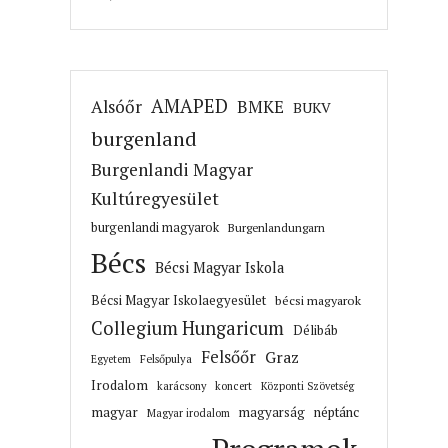
AMAPED
Alsóőr
BMKE
BUKV
burgenland
Burgenlandi Magyar
Kultúregyesület
burgenlandi magyarok
Burgenlandungarn
Bécs
Bécsi Magyar Iskola
Bécsi Magyar Iskolaegyesület
bécsi magyarok
Collegium Hungaricum
Délibáb
Felsőőr
Graz
Felsőpulya
Egyetem
Irodalom
karácsony
koncert
Központi Szövetség
magyar
magyarság
néptánc
Magyar irodalom