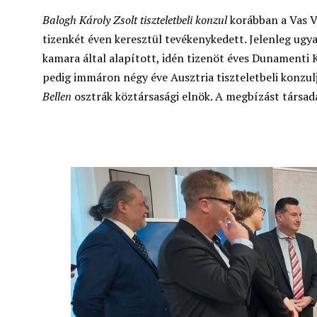
Balogh Károly Zsolt
tiszteletbeli konzul
korábban a Vas 
tizenkét éven keresztül tevékenykedett. Jelenleg ugy
kamara által alapított, idén tizenöt éves Dunament
pedig immáron négy éve Ausztria tiszteletbeli konzul
Bellen
osztrák köztársasági elnök. A megbízást társada