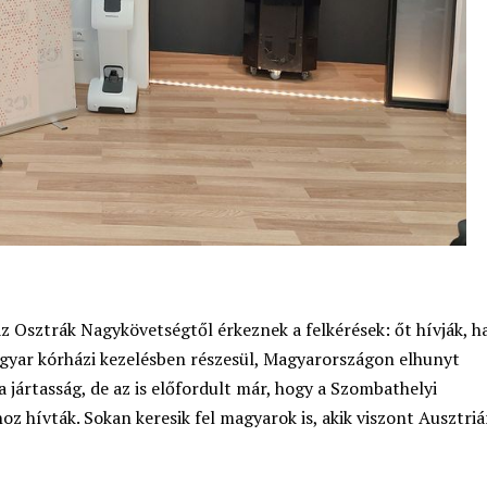
z Osztrák Nagykövetségtől érkeznek a felkérések: őt hívják, h
agyar kórházi kezelésben részesül, Magyarországon elhunyt
 jártasság, de az is előfordult már, hogy a Szombathelyi
z hívták. Sokan keresik fel magyarok is, akik viszont Ausztriá