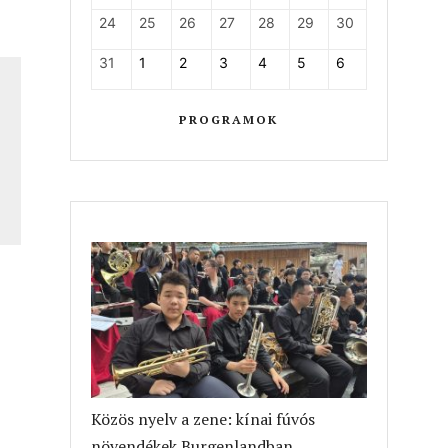
24
25
26
27
28
29
30
31
1
2
3
4
5
6
PROGRAMOK
Közös nyelv a zene: kínai fúvós
növendékek Burgenlandban