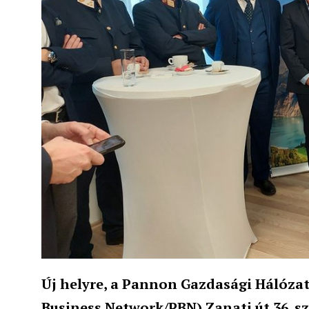
Új helyre, a Pannon Gazdasági Hálóza
Business Network/PBN) Zanati út 36. s