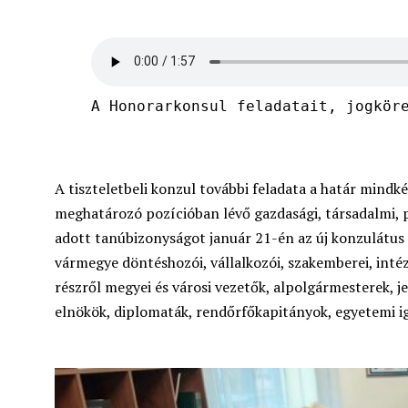
A Honorarkonsul feladatait, jogkör
A tiszteletbeli konzul további feladata a határ mindké
meghatározó pozícióban lévő gazdasági, társadalmi, po
adott tanúbizonyságot január 21-én az új konzulátus
vármegye döntéshozói, vállalkozói, szakemberei, inté
részről megyei és városi vezetők, alpolgármesterek, j
elnökök, diplomaták, rendőrfőkapitányok, egyetemi ig