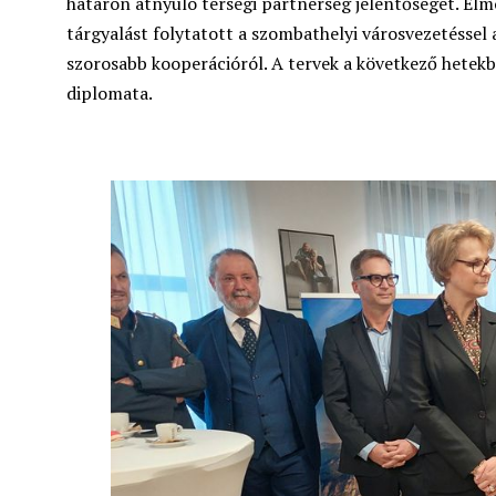
határon átnyúló térségi partnerség jelentőségét. Elm
tárgyalást folytatott a szombathelyi városvezetéssel 
szorosabb kooperációról. A tervek a következő hetek
diplomata.