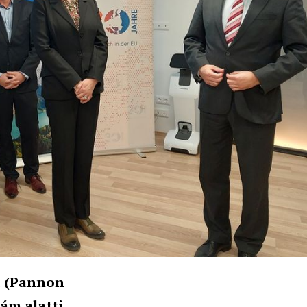
t (Pannon
zám alatti