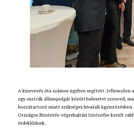
A kinevezés óta számos ügyben segített. Jellemzően a
egy osztrák állampolgár közúti balesetet szenved, m
hozzátartozó miatt szükséges hivatali ügyintézésben a
Országos Büntetés-végrehajtási Intézetbe került rabho
érdeklődnek.