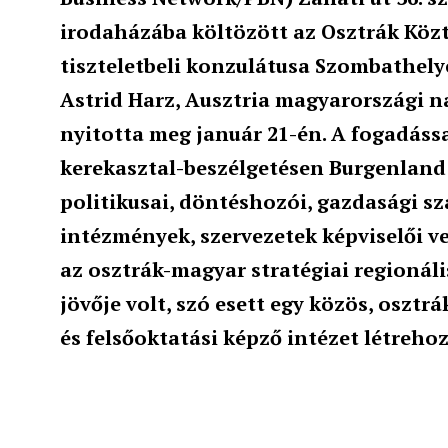
irodaházába költözött az Osztrák Köz
tiszteletbeli konzulátusa Szombathelye
Astrid Harz, Ausztria magyarországi 
nyitotta meg január 21-én. A fogadáss
kerekasztal-beszélgetésen Burgenland
politikusai, döntéshozói, gazdasági s
intézmények, szervezetek képviselői ve
az osztrák-magyar stratégiai regionál
jövője volt, szó esett egy közös, oszt
és felsőoktatási képző intézet létrehoz