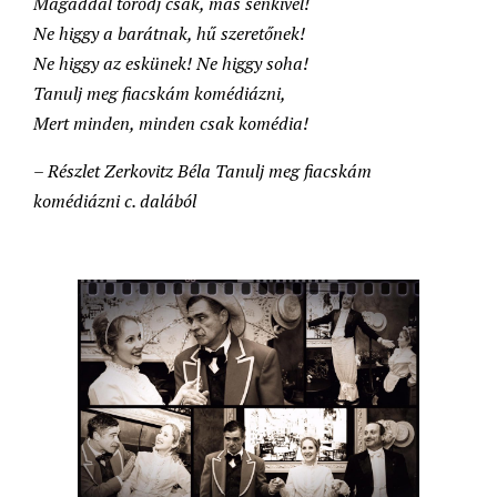
Magaddal törődj csak, más senkivel!
Ne higgy a barátnak, hű szeretőnek!
Ne higgy az eskünek! Ne higgy soha!
Tanulj meg fiacskám komédiázni,
Mert minden, minden csak komédia!
– Részlet Zerkovitz Béla Tanulj meg fiacskám
komédiázni c. dalából