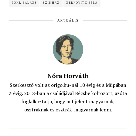
POHL BALÁZS
SZÍNHÁZ
ZERKOVITZ BÉLA
b
s
t
l
o
A
e
AKTUÁLIS
o
p
r
k
p
Nóra Horváth
Szerkesztő volt az origo.hu-nál 10 évig és a Müpában
3 évig. 2018-ban a családjával Bécsbe költözött, azóta
foglalkoztatja, hogy mit jelent magyarnak,
osztráknak és osztrák-magyarnak lenni.