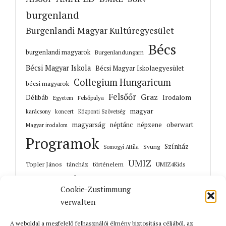
burgenland
Burgenlandi Magyar Kultúregyesület
Bécs
burgenlandi magyarok
Burgenlandungarn
Bécsi Magyar Iskola
Bécsi Magyar Iskolaegyesület
Collegium Hungaricum
bécsi magyarok
Felsőőr
Graz
Irodalom
Délibáb
Felsőpulya
Egyetem
magyar
karácsony
koncert
Központi Szövetség
magyarság
néptánc
népzene
oberwart
Magyar irodalom
Programok
Színház
Svung
Somogyi Attila
UMIZ
Topler János
történelem
táncház
UMIZ4Kids
Unterwart
Őrisziget
zene
Cookie-Zustimmung
verwalten
A weboldal a megfelelő felhasználói élmény biztosítása céljából, az