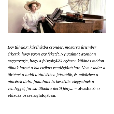
Egy túlvilági kávéházba csöndes, mogorva úriember
érkezik, hogy igyon egy feketét. Nyugalmát azonban
megzavarja, hogy a felszolgálók egészen különös módon
állnak hozzá a klasszikus vendéglátáshoz. Nem csoda: a
történet a halál utáni létben játszódik, és miközben a
pincérek dalra fakadnak és beszédbe elegyednek a
vendéggel, furcsa titkokra derül fény…
– olvasható az
előadás összefoglalójában.