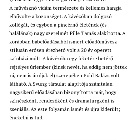
A művésznő vidám természete és kellemes hangja
elbűvölte a közönséget. A kávézóban dolgozó
kollégát, és egyben a pincérnő életének (és
halálának) nagy szerelmét Pille Tamás alakította. A
korábban bábelőadásaiból ismert előadóművész
stílusán erősen érezhető volt a 20 év operett
színházi múlt. A kávézóba egy feketére betérő
rejtélyes úriember (kinek nevét, ha eddig nem jöttek
rá, nem is áruljuk el) szerepében Pohl Balázs volt
látható. A Svung társulat alapítója számtalan
nagysikerű előadásában bizonyította már, hogy
színészként, rendezőként és dramaturgként is
zseniális. Az este folyamán ismét és újra kiderült;
énekelni is tud.