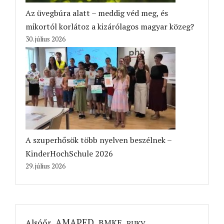
Az üvegbúra alatt – meddig véd meg, és
mikortól korlátoz a kizárólagos magyar közeg?
30. július 2026
A szuperhősök több nyelven beszélnek –
KinderHochSchule 2026
29. július 2026
AMAPED
Alsóőr
BMKE
BUKV