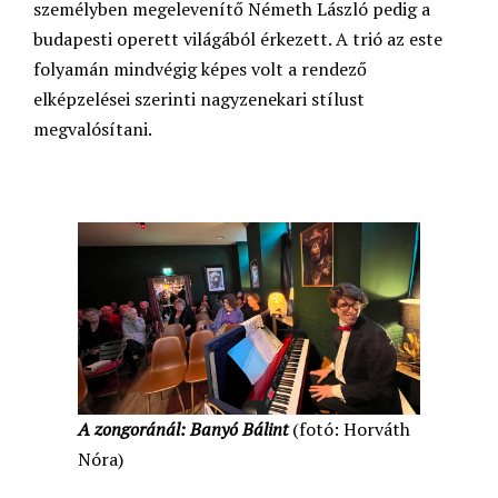
személyben megelevenítő Németh László pedig a
budapesti operett világából érkezett. A trió az este
folyamán mindvégig képes volt a rendező
elképzelései szerinti nagyzenekari stílust
megvalósítani.
A zongoránál: Banyó Bálint
(fotó: Horváth
Nóra)