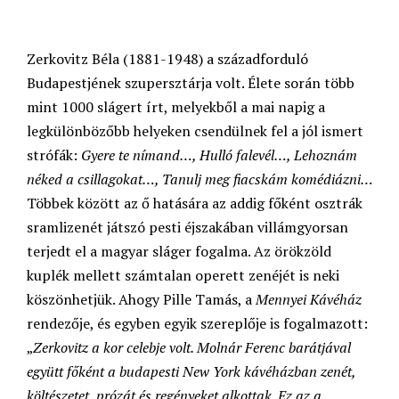
Zerkovitz Béla (1881-1948) a századforduló
Budapestjének szupersztárja volt. Élete során több
mint 1000 slágert írt, melyekből a mai napig a
legkülönbözőbb helyeken csendülnek fel a jól ismert
strófák:
Gyere te nímand…, Hulló falevél…, Lehoznám
néked a csillagokat…, Tanulj meg fiacskám komédiázni…
Többek között az ő hatására az addig főként osztrák
sramlizenét játszó pesti éjszakában villámgyorsan
terjedt el a magyar sláger fogalma. Az örökzöld
kuplék mellett számtalan operett zenéjét is neki
köszönhetjük. Ahogy Pille Tamás, a
Mennyei Kávéház
rendezője, és egyben egyik szereplője is fogalmazott:
„
Zerkovitz a kor celebje volt. Molnár Ferenc barátjával
együtt főként a budapesti New York kávéházban zenét,
költészetet, prózát és regényeket alkottak. Ez az a