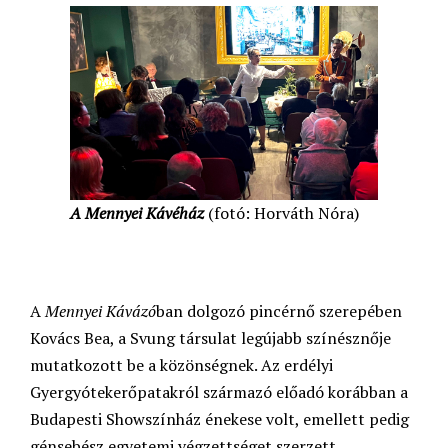
A Mennyei Kávéház
(fotó: Horváth Nóra)
A
Mennyei Kávázó
ban dolgozó pincérnő szerepében
Kovács Bea, a Svung társulat legújabb színésznője
mutatkozott be a közönségnek. Az erdélyi
Gyergyótekerőpatakról származó előadó korábban a
Budapesti Showszínház énekese volt, emellett pedig
génsebész egyetemi végzettséget szerzett.