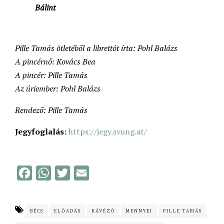
Bálint
Pille Tamás ötletéből a librettót írta: Pohl Balázs
A pincérnő: Kovács Bea
A pincér: Pille Tamás
Az úriember: Pohl Balázs
Rendező: Pille Tamás
Jegyfoglalás:
https://jegy.svung.at/
F
W
T
E
a
h
w
m
c
a
i
a
BÉCS
ELŐADÁS
KÁVÉZÓ
MENNYEI
PILLE TAMÁS
e
t
t
i