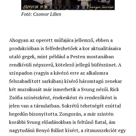
Fotó: Csomor Lilien
Ahogyan az operett műfajára jellemző, ebben a
produkcióban is felfedezhetőek a kor aktualitásaira
utaló gegek, mint például a Pesten mostanában
rendkívüli népszerű, kötelező jellegű büfészünet. A
színpadon (vagyis a kávézó erre az alkalomra
felszabadított sarkában) kísérő háromtagú zenekar
két muzsikusát már ismerhetik a Svung nézői. Rick
Zsófia színészként, énekesként és rendezőként is
jelen van a társulatban. Sokrétű tehetségét ezúttal
hegedűn bizonyította. Zongorán, a már szintén
korábbi Svung előadásokban is feltűnő fiatal, ám
nagytudású Benyó Bálint kísért, a ritmusszekciót egy