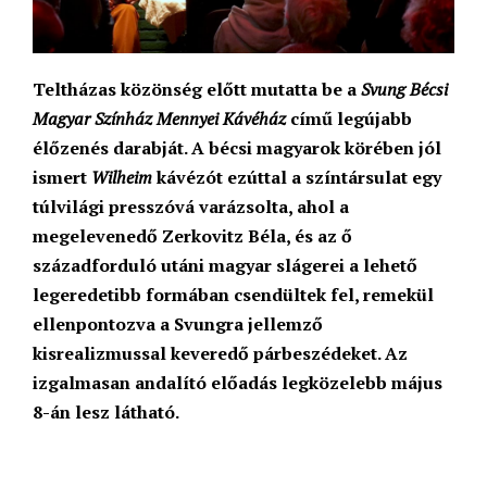
Teltházas közönség előtt mutatta be a
Svung Bécsi
Magyar Színház Mennyei Kávéház
című legújabb
élőzenés darabját. A bécsi magyarok körében jól
ismert
Wilheim
kávézót ezúttal a színtársulat egy
túlvilági presszóvá varázsolta, ahol a
megelevenedő Zerkovitz Béla, és az ő
századforduló utáni magyar slágerei a lehető
legeredetibb formában csendültek fel, remekül
ellenpontozva a Svungra jellemző
kisrealizmussal keveredő párbeszédeket. Az
izgalmasan andalító előadás
legközelebb május
8-án lesz látható.