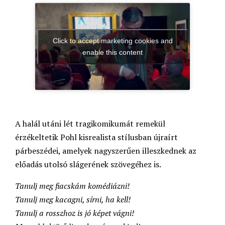
Click to accept marketing cookies and
enable this content
A halál utáni lét tragikomikumát remekül
érzékeltetik Pohl kisrealista stílusban újraírt
párbeszédei, amelyek nagyszerűen illeszkednek az
előadás utolsó slágerének szövegéhez is.
Tanulj meg fiacskám komédiázni!
Tanulj meg kacagni, sírni, ha kell!
Tanulj a rosszhoz is jó képet vágni!