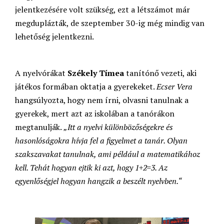
jelentkezésére volt szükség, ezt a létszámot már
megduplázták, de szeptember 30-ig még mindig van
lehetőség jelentkezni.
A nyelvórákat
Székely Tímea
tanítónő vezeti, aki
játékos formában oktatja a gyerekeket.
Ecser Vera
hangsúlyozta, hogy nem írni, olvasni tanulnak a
gyerekek, mert azt az iskolában a tanórákon
megtanulják.
„Itt a nyelvi különbözőségekre és
hasonlóságokra hívja fel a figyelmet a tanár. Olyan
szakszavakat tanulnak, ami például a matematikához
kell. Tehát hogyan ejtik ki azt, hogy 1+2=3. Az
egyenlőségjel hogyan hangzik a beszélt nyelvben.“