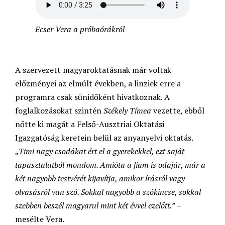
Ecser Vera
a próbaórákról
A szervezett magyaroktatásnak már voltak
előzményei az elmúlt években, a linziek erre a
programra csak sünidőként hivatkoznak. A
foglalkozásokat szintén
Székely Tímea
vezette, ebből
nőtte ki magát a Felső-Ausztriai Oktatási
Igazgatóság keretein belül az anyanyelvi oktatás.
„Timi nagy csodákat ért el a gyerekekkel, ezt saját
tapasztalatból mondom. Amióta a fiam is odajár, már a
két nagyobb testvérét kijavítja, amikor írásról vagy
olvasásról van szó. Sokkal nagyobb a szókincse, sokkal
szebben beszél magyarul mint két évvel ezelőtt.”
–
mesélte Vera.