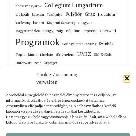
Collegium Hungaricum
bécsi magyarok
Felsőőr
Graz
Irodalom
Délibáb
Felsőpulya
Egyetem
magyar
karácsony
koncert
Központi Szövetség
magyarság
néptánc
népzene
oberwart
Magyar irodalom
Programok
Színház
Svung
Somogyi Attila
UMIZ
Topler János
történelem
táncház
UMIZ4Kids
Unterwart
Őrisziget
zene
Cookie-Zustimmung
verwalten
A weboldal a megfelelő felhasználói élmény biztosítása céljából, az
Korábbi cikkek
információk tárolásához és eléréséhez cookie-kat tartalmaz.
Amennyiben elfogadja a technológiát, az oldalhasználathoz kötődő
látogatói viselkedések alapján statisztikákat készíthetünk.
Ha nem egyezik bele vagy visszavonja a hozzájárulását, az a weboldalhoz
kötődő bizonyos funkciók optimális működését befolyásolhatja.