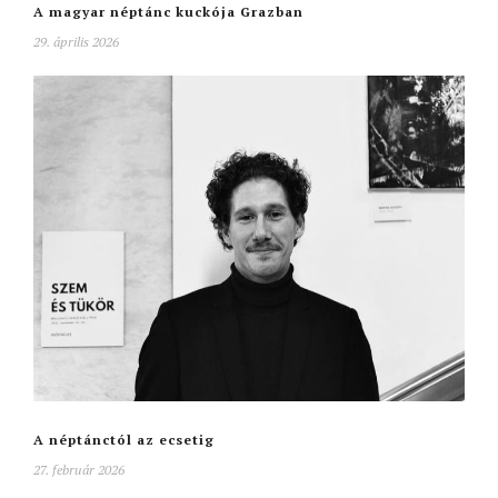
A magyar néptánc kuckója Grazban
29. április 2026
A néptánctól az ecsetig
27. február 2026