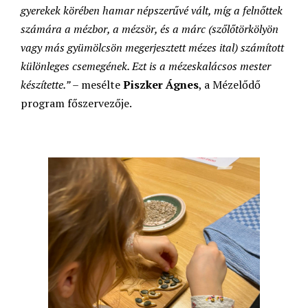
gyerekek körében hamar népszerűvé vált, míg a felnőttek
számára a mézbor, a mézsör, és a márc (szőlőtörkölyön
vagy más gyümölcsön megerjesztett mézes ital) számított
különleges csemegének. Ezt is a mézeskalácsos mester
készítette.”
– mesélte
Piszker Ágnes
, a Mézelődő
program főszervezője.