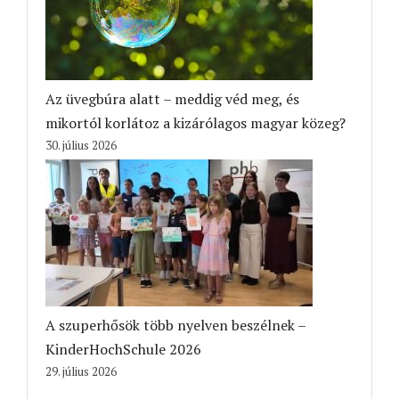
Az üvegbúra alatt – meddig véd meg, és
mikortól korlátoz a kizárólagos magyar közeg?
30. július 2026
A szuperhősök több nyelven beszélnek –
KinderHochSchule 2026
29. július 2026