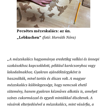
Pecsétes mézeskalács:
az ún.
„Lebkuchen”
(fotó: Horváth Nóra)
„A mézeskalács hagyománya eredetileg vallási és ünnepi
szokásokhoz kapcsolódott, például karácsonyhoz vagy
lakodalmakhoz. Gyakran ajándéktárgyként is
használták, mivel tartós és díszes volt. A magyar
mézeskalács különlegessége, hogy nemcsak ehető
sütemény, hanem gyakran kézműves alkotás is, amelyet
színes cukormázzal és egyedi mintákkal díszítenek. A
vásárok elterjedésével a mézeskalács, mint vásárfia, a