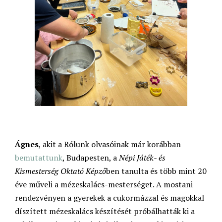
Ágnes
, akit a Rólunk olvasóinak már korábban
bemutattunk
, Budapesten, a
Népi Játék- és
Kismesterség Oktató Képző
ben tanulta és több mint 20
éve műveli a mézeskalács-mesterséget. A mostani
rendezvényen a gyerekek a cukormázzal és magokkal
díszített mézeskalács készítését próbálhatták ki a