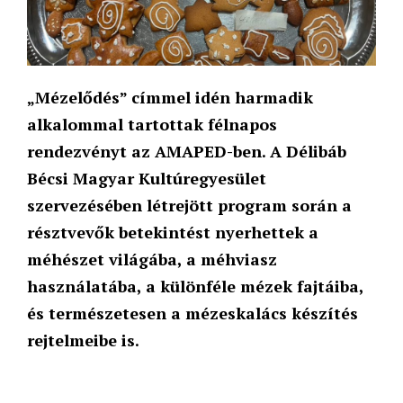
„Mézelődés” címmel idén harmadik
alkalommal tartottak félnapos
rendezvényt az AMAPED-ben. A Délibáb
Bécsi Magyar Kultúregyesület
szervezésében létrejött program során a
résztvevők betekintést nyerhettek a
méhészet világába, a méhviasz
használatába, a különféle mézek fajtáiba,
és természetesen a mézeskalács készítés
rejtelmeibe is.