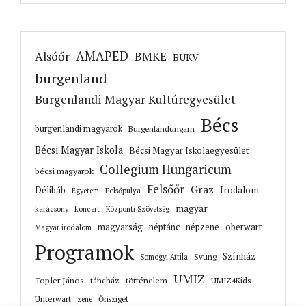
AMAPED
Alsóőr
BMKE
BUKV
burgenland
Burgenlandi Magyar Kultúregyesület
Bécs
burgenlandi magyarok
Burgenlandungarn
Bécsi Magyar Iskola
Bécsi Magyar Iskolaegyesület
Collegium Hungaricum
bécsi magyarok
Felsőőr
Graz
Irodalom
Délibáb
Felsőpulya
Egyetem
magyar
karácsony
koncert
Központi Szövetség
magyarság
néptánc
népzene
oberwart
Magyar irodalom
Programok
Színház
Svung
Somogyi Attila
UMIZ
Topler János
történelem
táncház
UMIZ4Kids
Unterwart
Őrisziget
zene