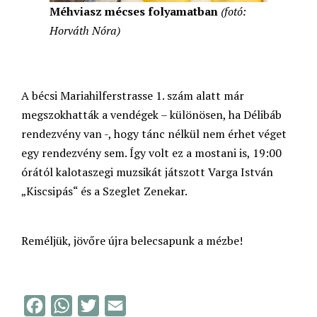
Méhviasz mécses folyamatban
(fotó:
Horváth Nóra)
A bécsi Mariahilferstrasse 1. szám alatt már
megszokhatták a vendégek – különösen, ha Délibáb
rendezvény van -, hogy tánc nélkül nem érhet véget
egy rendezvény sem. Így volt ez a mostani is, 19:00
órától kalotaszegi muzsikát játszott Varga István
„Kiscsipás“ és a Szeglet Zenekar.
Reméljük, jövőre újra belecsapunk a mézbe!
F
W
T
E