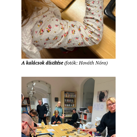
A kalácsok díszítése
(fotók: Hováth Nóra)