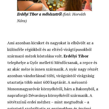
Erdélyi Tibor a méhészetről
(fotó: Horváth
Nóra)
Ami azonban kicsiket és nagyokat is elbűvölt az a
különféle régiókból és az eltérő virágtípusokból
származó mézek kóstolása volt.
Erdélyi Tibor
telephelye a Győr melletti Ménfőcsanak, a repce és
az akác méze is innen származik. A nyár nagy részét
azonban vándorlással tölti, virágzástól virágzásig
utaztatja több mint 600 kaptárát. A mézontó
Mosonmagyaróvár környékéről, hárs a Bakonyból, a
napraforgó Dévaványa környékéről származik. A
sötétszínű erdei mézhez – mint megtudtuk – a
pajzstetű szolgáltatja az enzimekben és ásványi