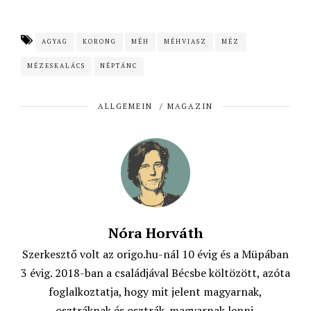
a
h
w
m
c
a
i
a
AGYAG
KORONG
MÉH
MÉHVIASZ
MÉZ
e
t
t
i
MÉZESKALÁCS
NÉPTÁNC
b
s
t
l
o
A
e
ALLGEMEIN
/
MAGAZIN
o
p
r
k
p
Nóra Horváth
Szerkesztő volt az origo.hu-nál 10 évig és a Müpában
3 évig. 2018-ban a családjával Bécsbe költözött, azóta
foglalkoztatja, hogy mit jelent magyarnak,
osztráknak és osztrák-magyarnak lenni.