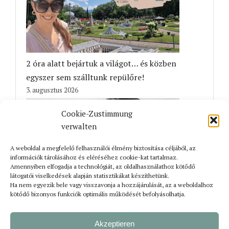
2 óra alatt bejártuk a világot… és közben
egyszer sem szálltunk repülőre!
3. augusztus 2026
Cookie-Zustimmung
verwalten
A weboldal a megfelelő felhasználói élmény biztosítása céljából, az
információk tárolásához és eléréséhez cookie-kat tartalmaz.
Amennyiben elfogadja a technológiát, az oldalhasználathoz kötődő
látogatói viselkedések alapján statisztikákat készíthetünk.
Ha nem egyezik bele vagy visszavonja a hozzájárulását, az a weboldalhoz
MonarchiaMesék #2: Gyermekkor a
kötődő bizonyos funkciók optimális működését befolyásolhatja.
Monarchiában
31. július 2026
Akzeptieren