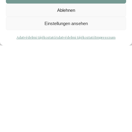
Ablehnen
Einstellungen ansehen
Adatvédelmi tájékoztató
Adatvédelmi tájékoztató
Impresszum
Az üvegbúra alatt – meddig véd meg, és
mikortól korlátoz a kizárólagos magyar közeg?
30. július 2026
A szuperhősök több nyelven beszélnek –