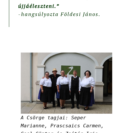
újjáéleszteni.”
-hangsúlyozta
Földesi János
.
A Csörge tagjai: Seper
Marianne, Prascsaics Carmen,