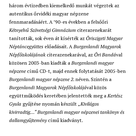
három évtizedben kiemelkedő munkát végeztek az
autentikus őrvidéki magyar népzene
fennmaradásáért. A ’90-es években a felsőőri
Kétnyelvű Szövetségi Gimnázium
citerazenekarát
tanították, sok éven át kísérték az
Őriszigeti Magyar
Néptáncegyüttes
előadásait. A
Burgenlandi Magyarok
Népfőiskolájának
citerazenekarával, az
Őri Bandá
val
közösen 2003-ban kiadták a
Burgenlandi magyar
népzene
című CD-t, majd ennek folytatását 2005-ben
Burgenlandi magyar népzene 2
. néven. Szintén a
Burgenlandi Magyarok Népfőiskolájá
val közös
együttműködés keretében jelentették meg a
Kertész
Gyula
gyűjtése nyomán készült
„Kivilágos
kivirradtig…“ Burgenlandi magyar népzenei tankönyv és
dallamgyűjtemény
című kiadványt.