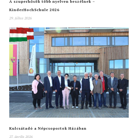
A szuperhősök több nyelven beszélnek –
KinderHochSchule 2026
29. július 2026
Kulcsátadó a Népcsoportok Házában
27. április 2026