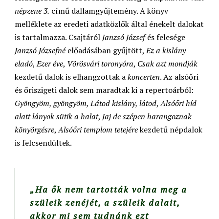
népzene 3.
című dallamgyűjtemény. A könyv
melléklete az eredeti adatközlők által énekelt dalokat
is tartalmazza. Csajtáról
Janzsó József
és felesége
Janzsó Józsefné
előadásában gyűjtött,
Ez a kislány
eladó
,
Ezer éve
,
Vörösvári toronyóra
,
Csak azt mondják
kezdetű dalok is elhangzottak a
koncerten
. Az alsóőri
és őriszigeti dalok sem maradtak ki a repertoárból:
Gyöngyöm, gyöngyöm, Látod kislány, látod
,
Alsóőri híd
alatt lányok sütik a halat
,
Jaj de szépen harangoznak
könyörgésre
,
Alsóőri templom tetejére
kezdetű népdalok
is felcsendültek.
„Ha ők nem tartották volna meg a
szüleik zenéjét, a szüleik dalait,
akkor mi sem tudnánk ezt