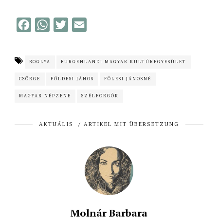
F
W
T
E
a
h
w
m
c
a
i
a
BOGLYA
BURGENLANDI MAGYAR KULTÚREGYESÜLET
e
t
t
i
CSÖRGE
FÖLDESI JÁNOS
FÖLESI JÁNOSNÉ
b
s
t
l
o
A
e
MAGYAR NÉPZENE
SZÉLFORGÓK
o
p
r
AKTUÁLIS
/
ARTIKEL MIT ÜBERSETZUNG
k
p
Molnár Barbara