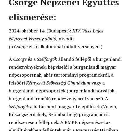
Csörge Népzenei Együttes
elismerése
:
2024. október 14. (Budapest):
XIV. Vass Lajos
Népzenei Verseny döntő
, nívódíj
(a
Csörge
első alkalommal indult versenyen.)
A
Csörge
és a
Szélforgók
állandó fellépői a burgenlandi
rendezvényeknek, képviselői a burgenlandi magyar
népcsoportnak, akár tartományi programokról, a
felsőőri
Kétnyelvű Szövetségi Gimnázium
vagy a
burgenlandi népcsoportok (burgenlandi horvátok,
burgenlandi romák) rendezvényeiről van szó. A
Szélforgók
a határmenti magyar települések (Velem,
Kőszegszerdahely, Szombathely) programjain is
rendszeresen fellépnek. A BMKE népzenészei az
elmúlt években felléptek már a Magyarság Házában