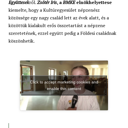
Együttesek
ről.
Zsótér Iris
, a
BMKE
elnökhelyettese
kiemelte, hogy a Kultúregyesület népzenész
közössége egy nagy család lett az évek alatt, és a
közöttük kialakult erős összetartást a népzene
szeretetének, ezzel együtt pedig a Földesi családnak
köszönhetik.
Click to accept marketing cookies and
enable this content