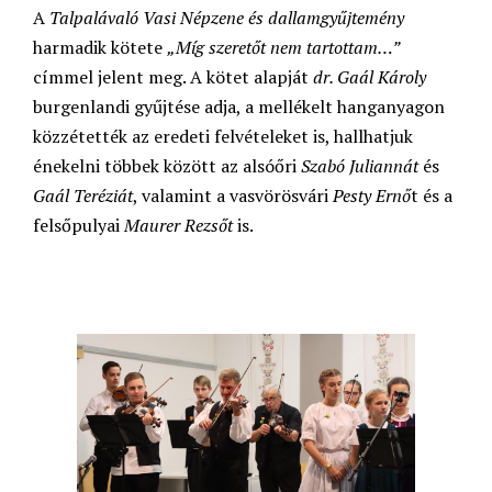
A
Talpalávaló Vasi Népzene és dallamgyűjtemény
harmadik kötete
„Míg szeretőt nem tartottam…”
címmel jelent meg. A kötet alapját
dr. Gaál Károly
burgenlandi gyűjtése adja, a mellékelt hanganyagon
közzétették az eredeti felvételeket is, hallhatjuk
énekelni többek között az alsóőri
Szabó Juliannát
és
Gaál Teréziát
, valamint a vasvörösvári
Pesty Ernő
t és a
felsőpulyai
Maurer Rezsőt
is.