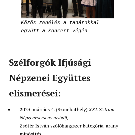
Közös zenélés a tanárokkal
együtt a koncert végén
Szélforgók Ifjúsági
Népzenei Együttes
elismerései:
2023. március 4. (Szombathely)
XXI. Sistrum
Népzeneverseny nívódíj
,
Zsótér István szólóhangszer kategória, arany
minősítés.