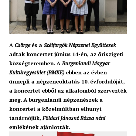
A
Csörge
és a
Szélforgók Népzenei Együttesek
adtak koncertet június 14-én, az őriszigeti
községteremben. A
Burgenlandi Magyar
Kultúregyesület (BMKE)
ebben az évben
ünnepli a népzeneoktatás 10. évfordulóját,
a koncertet ebből az alkalomból szervezték
meg. A burgenlandi népzenészek a
koncertet a közelmúltban elhunyt
tanárnőjük,
Földesi Jánosné Rózsa néni
emlékének ajánlották.