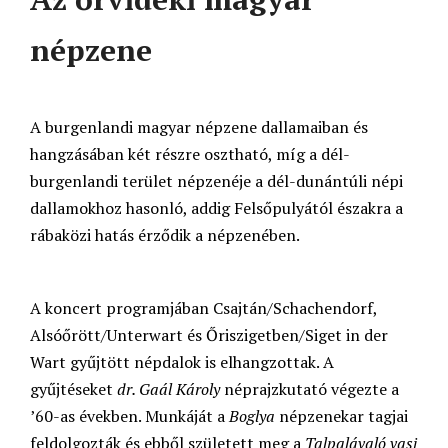
népzene
A burgenlandi magyar népzene dallamaiban és
hangzásában két részre osztható, míg a dél-
burgenlandi terület népzenéje a dél-dunántúli népi
dallamokhoz hasonló, addig Felsőpulyától északra a
rábaközi hatás érződik a népzenében.
A koncert programjában Csajtán/Schachendorf,
Alsóőrött/Unterwart és Őriszigetben/Siget in der
Wart gyűjtött népdalok is elhangzottak. A
gyűjtéseket
dr. Gaál Károly
néprajzkutató végezte a
’60-as években. Munkáját a
Boglya
népzenekar tagjai
feldolgozták és ebből született meg a
Talpalávaló vasi