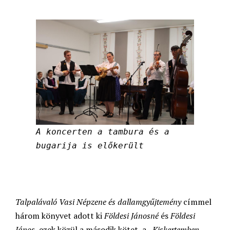
A koncerten a tambura és a
bugarija is előkerült
Talpalávaló Vasi Népzene és dallamgyűjtemény
címmel
három könyvet adott ki
Földesi Jánosné
és
Földesi
János
, ezek közül a második kötet, a
„Kiskertemben