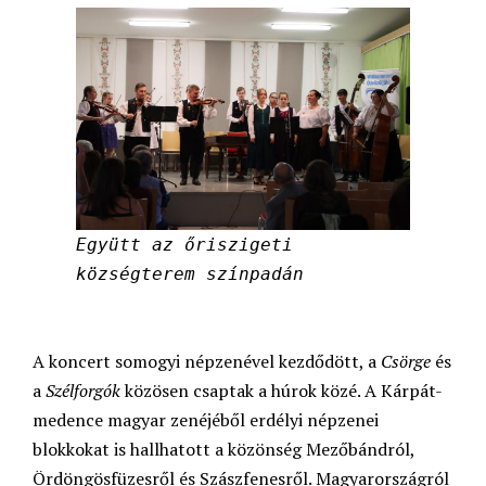
Együtt az őriszigeti
községterem színpadán
A koncert somogyi népzenével kezdődött, a
Csörge
és
a
Szélforgók
közösen csaptak a húrok közé. A Kárpát-
medence magyar zenéjéből erdélyi népzenei
blokkokat is hallhatott a közönség Mezőbándról,
Ördöngösfüzesről és Szászfenesről. Magyarországról