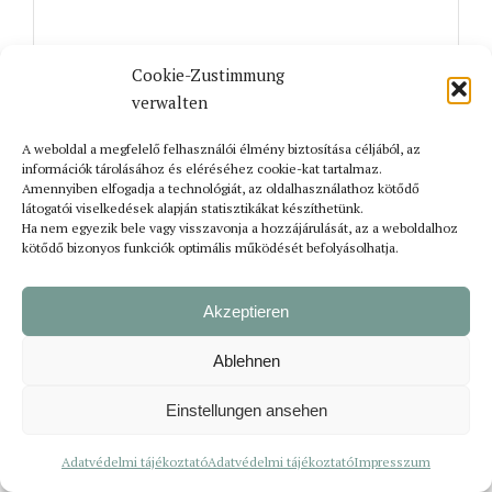
Cookie-Zustimmung
verwalten
PROGRAMOK
A weboldal a megfelelő felhasználói élmény biztosítása céljából, az
információk tárolásához és eléréséhez cookie-kat tartalmaz.
Amennyiben elfogadja a technológiát, az oldalhasználathoz kötődő
látogatói viselkedések alapján statisztikákat készíthetünk.
Ha nem egyezik bele vagy visszavonja a hozzájárulását, az a weboldalhoz
kötődő bizonyos funkciók optimális működését befolyásolhatja.
Akzeptieren
Ablehnen
Einstellungen ansehen
Közös nyelv a zene: kínai fúvós növendékek
Adatvédelmi tájékoztató
Adatvédelmi tájékoztató
Impresszum
Burgenlandban