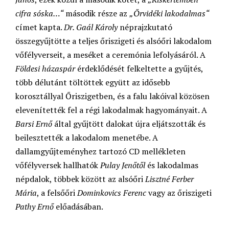
cifra sóska…“
második része az
„Őrvidéki lakodalmas“
címet kapta.
Dr. Gaál Károly
néprajzkutató
összegyűjtötte a teljes őriszigeti és alsóőri lakodalom
vőfélyverseit, a meséket a ceremónia lefolyásáról. A
Földesi házaspár
érdeklődését felkeltette a gyűjtés,
több délutánt töltöttek együtt az idősebb
korosztállyal Őriszigetben, és a falu lakóival közösen
elevenítették fel a régi lakodalmak hagyományait. A
Barsi Ernő
által gyűjtött dalokat újra eljátszották és
beilesztették a lakodalom menetébe. A
dallamgyűjteményhez tartozó CD mellékleten
vőfélyversek hallhatók
Pulay Jenőtől
és lakodalmas
népdalok, többek között az alsóőri
Lisztné Ferber
Mária
, a felsőőri
Dominkovics Ferenc
vagy az őriszigeti
Pathy Ernő
előadásában.