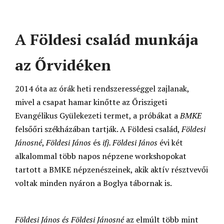
A Földesi család munkája
az Őrvidéken
2014 óta az órák heti rendszerességgel zajlanak,
mivel a csapat hamar kinőtte az Őriszigeti
Evangélikus Gyülekezeti termet, a próbákat a
BMKE
felsőőri székházában tartják. A Földesi család,
Földesi
Jánosné
,
Földesi János
és
ifj. Földesi János
évi két
alkalommal több napos népzene workshopokat
tartott a BMKE népzenészeinek, akik aktív résztvevői
voltak minden nyáron a Boglya tábornak is.
Földesi János és Földesi Jánosné
az elmúlt több mint