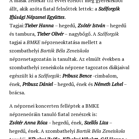
A másik zenekar tíz évvel ezelőtt még gyerekekből
állt, akik azóta fiatal felnőttek lettek: a
Szélforgók
Ifjúsági Népzenei Együttes
.
Tagjai:
Tieber Hanna
– hegedű,
Zsótér István
– hegedű
és tambura,
Tieber Olivér
– nagybőgő. A
Szélforgók
tagjai a
BMKE
népzeneoktatása mellett a
szombathelyi
Bartók Béla Zeneiskola
népzenetagozatán is tanultak. Az elmúlt években a
szombathelyi zeneiskola népzene tagozatos diákjaival
egészült ki a
Szélforgók
:
Pribusz Bence
-cimbalom,
ének,
Pribusz Dániel
– hegedű, ének és
Németh Lehel
–
brácsa.
A népzenei koncerten felléptek a BMKE
népzeneóráin tanuló fiatal zenészek is:
Zsótér Anna Róza
– hegedű, ének,
Szellős Liza
–
hegedű, ének. A szombathelyi
Bartók Béla Zeneiskola