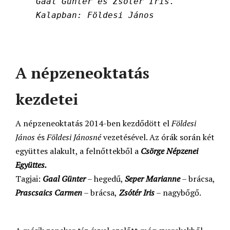
Gaal Günter és Zsótér Iris.
Kalapban: Földesi János
A népzeneoktatás
kezdetei
A népzeneoktatás 2014-ben kezdődött el
Földesi
János
és
Földesi Jánosné
vezetésével. Az órák során két
együttes alakult, a felnőttekből a
Csörge
Népzenei
Együttes.
Tagjai:
Gaal Günter
– hegedű,
Seper Marianne
– brácsa,
Prascsaics Carmen
– brácsa,
Zsótér Iris
– nagybőgő.