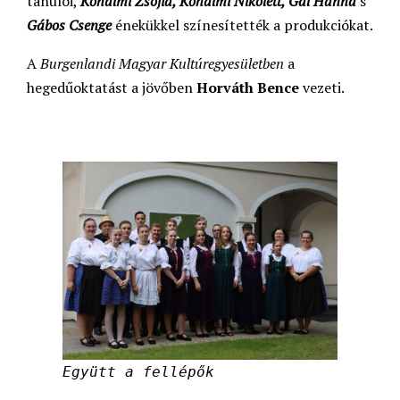
tanulói,
Kőhalmi Zsófia, Kőhalmi Nikolett, Gál Hanna
s
Gábos Csenge
énekükkel színesítették a produkciókat.
A
Burgenlandi Magyar Kultúregyesületben
a
hegedűoktatást a jövőben
Horváth Bence
vezeti.
Együtt a fellépők