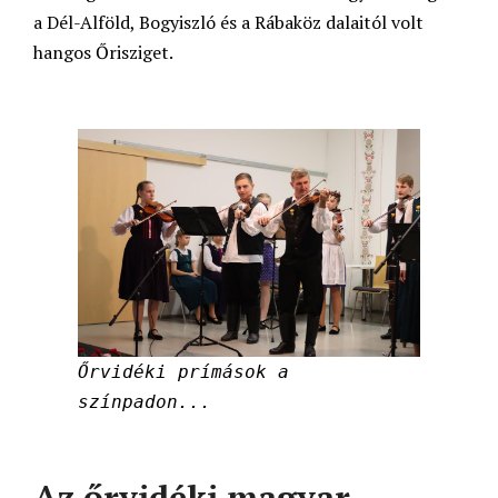
a Dél-Alföld, Bogyiszló és a Rábaköz dalaitól volt
hangos Őrisziget.
Őrvidéki prímások a
színpadon...
Az őrvidéki magyar