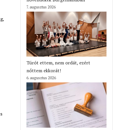
7. augusztus 2026
g,
Túrót ettem, nem ordát, ezért
nőttem ekkorát!
6. augusztus 2026
ts