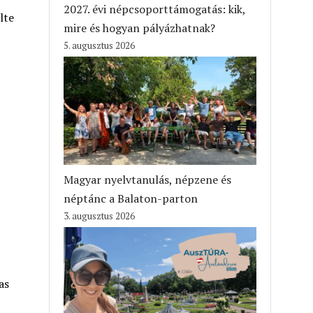
2027. évi népcsoporttámogatás: kik,
lte
mire és hogyan pályázhatnak?
5. augusztus 2026
Magyar nyelvtanulás, népzene és
néptánc a Balaton-parton
3. augusztus 2026
as