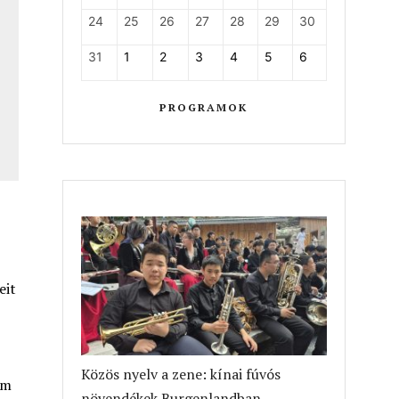
24
25
26
27
28
29
30
31
1
2
3
4
5
6
PROGRAMOK
eit
Közös nyelv a zene: kínai fúvós
em
növendékek Burgenlandban