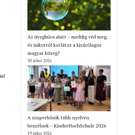
Az üvegbúra alatt – meddig véd meg,
és mikortól korlátoz a kizárólagos
magyar közeg?
30. július 2026
ial
A szuperhősök több nyelven
beszélnek – KinderHochSchule 2026
29. július 2026