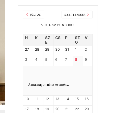
JÚLIUS
SZEPTEMBER
AUGUSZTUS 2026
H
K
SZ
CS
P
SZ
V
E
O
27
28
29
30
31
1
2
3
4
5
6
7
8
9
A mai napon nincs esemény.
10
11
12
13
14
15
16
17
18
19
20
21
22
23