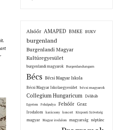
AMAPED
Alsóőr
BMKE
BUKV
burgenland
t.
art
Burgenlandi Magyar
r
Kultúregyesület
burgenlandi magyarok
Burgenlandungarn
Bécs
Bécsi Magyar Iskola
Bécsi Magyar Iskolaegyesület
bécsi magyarok
Collegium Hungaricum
Délibáb
Felsőőr
Graz
Felsőpulya
Egyetem
Irodalom
karácsony
koncert
Központi Szövetség
magyar
magyarság
néptánc
Magyar irodalom