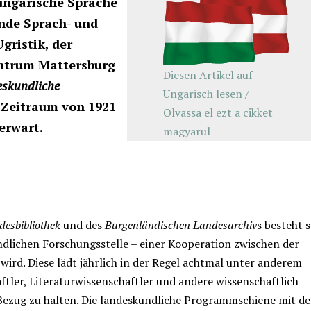
 ungarische Sprache
ende Sprach- und
gristik, der
entrum Mattersburg
Diesen Artikel auf
skundliche
Ungarisch lesen /
 Zeitraum von 1921
Olvassa el ezt a cikket
erwart.
magyarul
esbibliothek
und des
Burgenländischen Landesarchiv
s besteht s
ndlichen Forschungsstelle – einer Kooperation zwischen der
wird. Diese lädt jährlich in der Regel achtmal unter anderem
tler, Literaturwissenschaftler und andere wissenschaftlich
Bezug zu halten. Die landeskundliche Programmschiene mit d