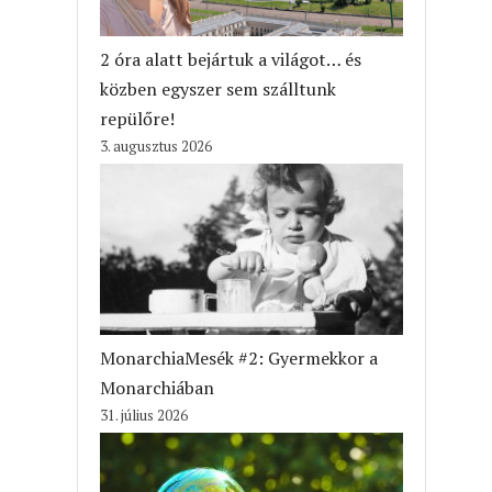
2 óra alatt bejártuk a világot… és
közben egyszer sem szálltunk
repülőre!
3. augusztus 2026
MonarchiaMesék #2: Gyermekkor a
Monarchiában
31. július 2026