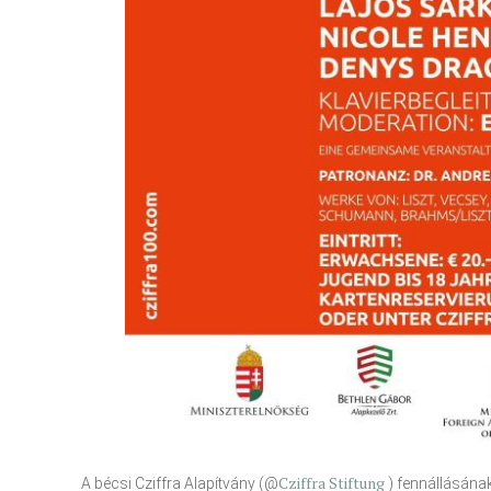
Cziffra Stiftung
A bécsi Cziffra Alapítvány (@
) fennállásának