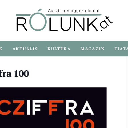
K
AKTUÁLIS
KULTÚRA
MAGAZIN
FIAT
fra 100