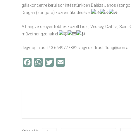
gálakoncertre kerül sor intézetünkben Balázs János (zongor
Dragan (zongora) közreműködésével.
A hangversenyen többek között Liszt, Vecsey, Cziffra, Sain
művei hangzanak el.
Jegyfoglalás:+43 6649777882 vagy cziffrastiftung@aon.at
F
W
T
E
a
h
w
m
c
a
i
a
e
t
t
i
b
s
t
l
o
A
e
o
p
r
k
p