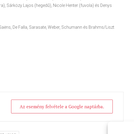
a), Sárközy Lajos (hegedű), Nicole Henter (fuvola) és Denys
t-Saëns, De Falla, Sarasate, Weber, Schumann és Brahms/Liszt
Az esemény felvétele a Google naptárba.