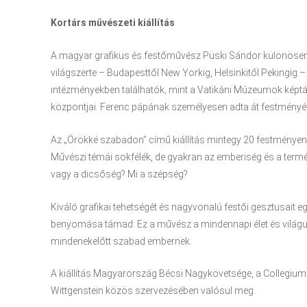
Kortárs művészeti kiállítás
A magyar grafikus és festőművész Püski Sándor különösen 
világszerte – Budapesttől New Yorkig, Helsinkitől Pekingig –
intézményekben találhatók, mint a Vatikáni Múzeumok képtá
központjai. Ferenc pápának személyesen adta át festményét a
Az „Örökké szabadon” című kiállítás mintegy 20 festményen 
Művészi témái sokfélék, de gyakran az emberiség és a termés
vagy a dicsőség? Mi a szépség?
Kiváló grafikai tehetségét és nagyvonalú festői gesztusait e
benyomása támad: Ez a művész a mindennapi élet és világun
mindenekelőtt szabad embernek.
A kiállítás Magyarország Bécsi Nagykövetsége, a Collegium
Wittgenstein közös szervezésében valósul meg.