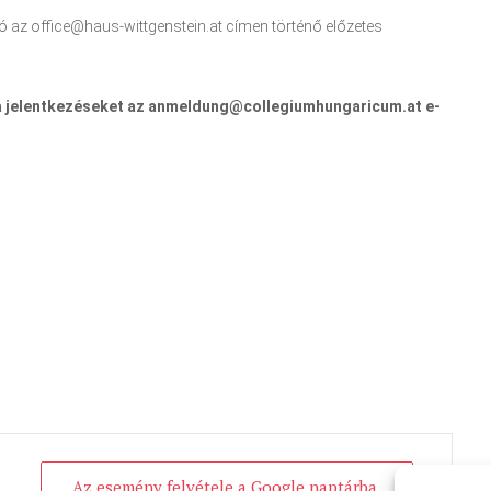
ató az office@haus-wittgenstein.at címen történő előzetes
 a jelentkezéseket az anmeldung@collegiumhungaricum.at e-
Az esemény felvétele a Google naptárba.