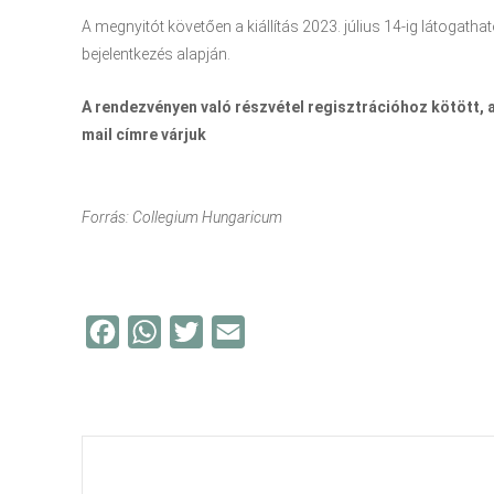
A megnyitót követően a kiállítás 2023. július 14-ig látogath
bejelentkezés alapján.
A rendezvényen való részvétel regisztrációhoz kötött,
mail címre várjuk
Forrás: Collegium Hungaricum
F
W
T
E
a
h
w
m
c
a
i
a
e
t
t
i
b
s
t
l