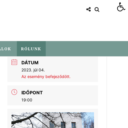
Eszköztár megnyitása
ALOK
RÓLUNK
DÁTUM
2023. júl 04.
Az esemény befejeződött.
IDŐPONT
19:00