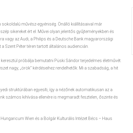
sokoldalú művész-egyéniség. Önálló kiállításaival már
 szép sikereket ért el. Művei olyan jelentős gyűjteményekben és
ra vagy az Audi, a Philips és a Deutsche Bank magyarországi
 Szent Péter téren tartott általános audiencián.
keresztül próbálja bemutatni Püski Sándor terjedelmes életművét.
zet nagy, „örök” kérdéseihez rendelhetők: Mi a szabadság, a hit
gyedi struktúrában egyesíti, így a nézőnek automatikusan az a
k számos kihívása ellenére is megmaradt fesztelen, őszinte és
 Hungaricum Wien és a Bolgár Kulturális Intézet Bécs – Haus