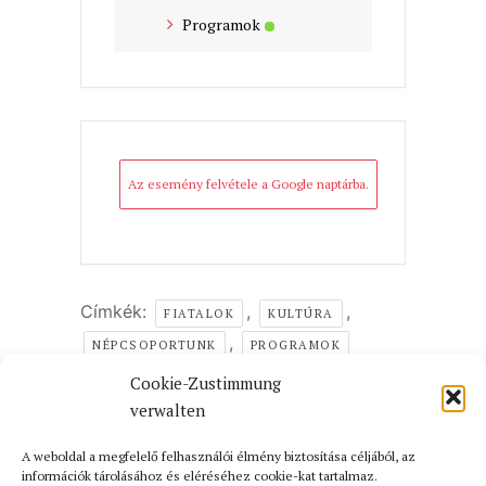
Programok
Az esemény felvétele a Google naptárba.
Címkék:
,
,
FIATALOK
KULTÚRA
,
NÉPCSOPORTUNK
PROGRAMOK
Cookie-Zustimmung
AZ ESEMÉNY MEGOSZTÁSA
verwalten
A weboldal a megfelelő felhasználói élmény biztosítása céljából, az
információk tárolásához és eléréséhez cookie-kat tartalmaz.