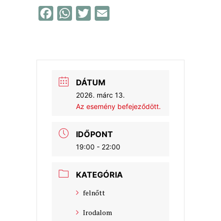
F
W
T
E
a
h
w
m
c
a
i
a
e
t
t
i
b
s
t
l
DÁTUM
o
A
e
2026. márc 13.
o
p
r
Az esemény befejeződött.
k
p
IDŐPONT
19:00 - 22:00
KATEGÓRIA
felnőtt
Irodalom