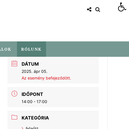
Eszköztár megnyitása
ALOK
RÓLUNK
DÁTUM
2025. ápr 05.
Az esemény befejeződött.
IDŐPONT
14:00 - 17:00
KATEGÓRIA
felnőtt