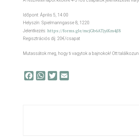
A részvételi lapot kitöltve 4-5 fős csapatok jelentkezését várj
Időpont: Április 5, 14:00
Helyszín: Spielmanngasse 8, 1220.
https://forms.gle/mcjGb6ATjyiKm4jJ8
Jelentkezés:
Regisztrációs díj: 20€/csapat
Mutassátok meg, hogy ti vagytok a bajnokok! Ott találkozun
F
W
T
E
a
h
w
m
c
a
i
a
e
t
t
i
b
s
t
l
o
A
e
o
p
r