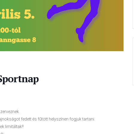
Sportnap
szerveznek.
jnokságot fedett és fűtött helyszínen fogjuk tartani.
k limitáltak!!