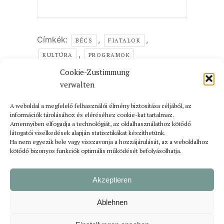
Címkék:
,
,
BÉCS
FIATALOK
,
KULTÚRA
PROGRAMOK
Cookie-Zustimmung
AZ ESEMÉNY MEGOSZTÁSA
verwalten
A weboldal a megfelelő felhasználói élmény biztosítása céljából, az
információk tárolásához és eléréséhez cookie-kat tartalmaz.
Amennyiben elfogadja a technológiát, az oldalhasználathoz kötődő
látogatói viselkedések alapján statisztikákat készíthetünk.
Ha nem egyezik bele vagy visszavonja a hozzájárulását, az a weboldalhoz
kötődő bizonyos funkciók optimális működését befolyásolhatja.
Akzeptieren
Ablehnen
Bejelentkezés
Impresszum
Adatvédelmi tájékoztató