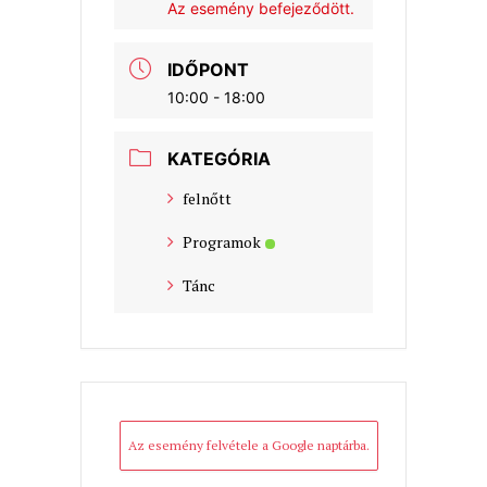
Az esemény befejeződött.
k
p
IDŐPONT
10:00 - 18:00
KATEGÓRIA
felnőtt
Programok
Tánc
Az esemény felvétele a Google naptárba.