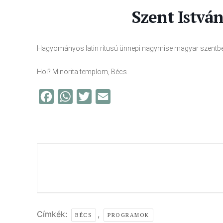
Szent Istvá
Hagyományos latin rítusú ünnepi nagymise magyar szentbe
Hol? Minorita templom, Bécs
F
W
T
E
a
h
w
m
c
a
i
a
e
t
t
i
b
s
t
l
o
A
e
o
p
r
k
p
Címkék:
,
BÉCS
PROGRAMOK