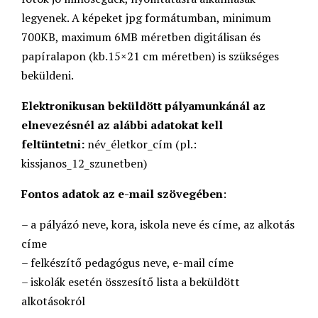
legyenek. A képeket jpg formátumban, minimum
700KB, maximum 6MB méretben digitálisan és
papíralapon (kb.15×21 cm méretben) is szükséges
beküldeni.
Elektronikusan beküldött pályamunkánál az
elnevezésnél az alábbi adatokat kell
feltüntetni:
név_életkor_cím (pl.:
kissjanos_12_szunetben)
Fontos adatok az e-mail szövegében
:
– a pályázó neve, kora, iskola neve és címe, az alkotás
címe
– felkészítő pedagógus neve, e-mail címe
– iskolák esetén összesítő lista a beküldött
alkotásokról