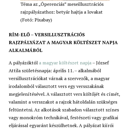
Téma az „Óperenciás” meseillusztrációs
rajzpályázathoz: betyár hajtja a lovakat
(Fotó: Pixabay)
RÍM-ELŐ – VERSILLUSZTRÁCIÓS
RAJZPÁLYÁZAT A MAGYAR KÖLTÉSZET NAPJA
ALKALMÁBÓL
A pályázóktól
a magyar költészet napja
– József
Attila születésnapja: április 11. – alkalmából
versillusztrációkat várnak a szervezők, a magyar
irodalomból választott vers egy versszakának
megjelenítésével. A választott vers költőjét és címét,
valamint a versszakot a rajzok hátoldalán szükséges
feltüntetni. Az alkotások szabadon választott színes
vagy monokróm technikával, festészeti vagy grafikai
eljárással egyaránt készülhetnek. A pályázat kiírói