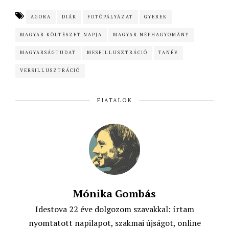
c
a
i
a
AGORA
DIÁK
FOTÓPÁLYÁZAT
GYEREK
e
t
t
i
MAGYAR KÖLTÉSZET NAPJA
MAGYAR NÉPHAGYOMÁNY
b
s
t
l
o
A
e
MAGYARSÁGTUDAT
MESEILLUSZTRÁCIÓ
TANÉV
o
p
r
VERSILLUSZTRÁCIÓ
k
p
FIATALOK
Mónika Gombás
Idestova 22 éve dolgozom szavakkal: írtam
nyomtatott napilapot, szakmai újságot, online