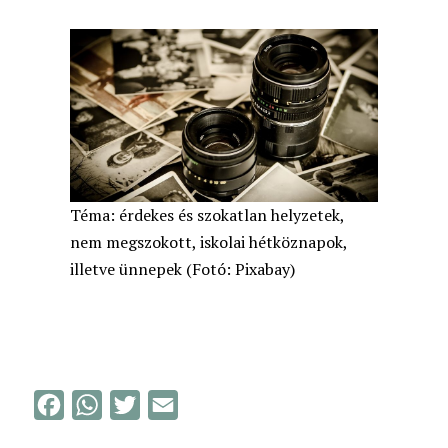
Téma: érdekes és szokatlan helyzetek,
nem megszokott, iskolai hétköznapok,
illetve ünnepek (Fotó: Pixabay)
F
W
T
E
a
h
w
m