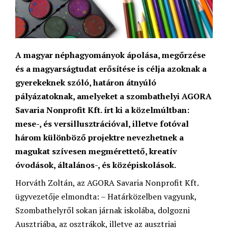
A magyar néphagyományok ápolása, megőrzése
és a magyarságtudat erősítése is célja azoknak a
gyerekeknek szóló, határon átnyúló
pályázatoknak, amelyeket a szombathelyi AGORA
Savaria Nonprofit Kft. írt ki a közelmúltban:
mese-, és versillusztrációval, illetve fotóval
három különböző projektre nevezhetnek a
magukat szívesen megmérettető, kreatív
óvodások, általános-, és középiskolások.
Horváth Zoltán, az AGORA Savaria Nonprofit Kft.
ügyvezetője elmondta: – Határközelben vagyunk,
Szombathelyről sokan járnak iskolába, dolgozni
Ausztriába, az osztrákok, illetve az ausztriai