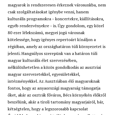
magyarok is rendszeresen érkeznek városunkba, nem
csak szolgáltatásokat igénybe venni, hanem
kulturális programokra – koncertekre, kiállításokra,
egyéb rendezvényekre – is. Úgy gondolom, egy közel
80 ezer lélekszámú, megyei jogú városnak
kötelessége, hogy igényes repertoárt kínáljon a
régióban, amely az országhatáron túli környezetet is
jelenti. Hangsúlyos szerepünk van a határon túli
magyar kulturális élet szervezésében,
nélkülözhetetlen a közös gondolkodás az ausztriai
magyar szervezetekkel, egyesületekkel,
intézményekkel. Az Ausztriában élő magyaroknak
fontos, hogy az anyaországi magyarság támogatja
őket, akár az osztrák főváros, Bécs környékén élőkről
beszélünk, akár a tiroli tartomány magyarjairól, bár,
kétségtelen, hogy a legszorosabb kapcsolat