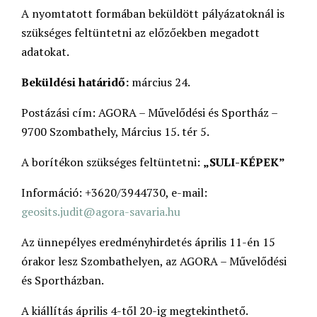
A nyomtatott formában beküldött pályázatoknál is
szükséges feltüntetni az előzőekben megadott
adatokat.
Beküldési határidő:
március 24.
Postázási cím: AGORA – Művelődési és Sportház –
9700 Szombathely, Március 15. tér 5.
A borítékon szükséges feltüntetni:
„SULI-KÉPEK”
Információ: +3620/3944730, e-mail:
geosits.judit@agora-savaria.hu
Az ünnepélyes eredményhirdetés április 11-én 15
órakor lesz Szombathelyen, az AGORA – Művelődési
és Sportházban.
A kiállítás április 4-től 20-ig megtekinthető.