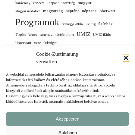
magyar
karácsony
koncert
Központi Szövetség
magyarság
néptánc
népzene
oberwart
Magyar irodalom
Programok
Színház
Svung
Somogyi Attila
UMIZ
Topler János
történelem
táncház
UMIZ4Kids
Unterwart
Őrisziget
zene
Cookie-Zustimmung
verwalten
A weboldal a megfelelő felhasználói élmény biztosítása céljából, az
Korábbi cikkek
információk tárolásához és eléréséhez cookie-kat tartalmaz.
Amennyiben elfogadja a technológiát, az oldalhasználathoz kötődő
látogatói viselkedések alapján statisztikákat készíthetünk.
Ha nem egyezik bele vagy visszavonja a hozzájárulását, az a weboldalhoz
kötődő bizonyos funkciók optimális működését befolyásolhatja.
Akzeptieren
Ablehnen