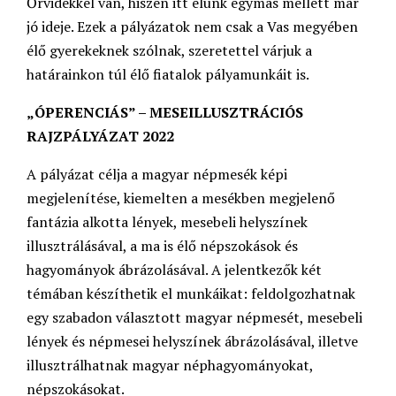
Őrvidékkel van, hiszen itt élünk egymás mellett már
jó ideje. Ezek a pályázatok nem csak a Vas megyében
élő gyerekeknek szólnak, szeretettel várjuk a
határainkon túl élő fiatalok pályamunkáit is.
„ÓPERENCIÁS” – MESEILLUSZTRÁCIÓS
RAJZPÁLYÁZAT 2022
A pályázat célja a magyar népmesék képi
megjelenítése, kiemelten a mesékben megjelenő
fantázia alkotta lények, mesebeli helyszínek
illusztrálásával, a ma is élő népszokások és
hagyományok ábrázolásával. A jelentkezők két
témában készíthetik el munkáikat: feldolgozhatnak
egy szabadon választott magyar népmesét, mesebeli
lények és népmesei helyszínek ábrázolásával, illetve
illusztrálhatnak magyar néphagyományokat,
népszokásokat.