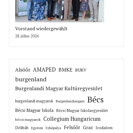
Vorstand wiedergewählt
28. július 2026
AMAPED
Alsóőr
BMKE
BUKV
burgenland
Burgenlandi Magyar Kultúregyesület
Bécs
burgenlandi magyarok
Burgenlandungarn
Bécsi Magyar Iskola
Bécsi Magyar Iskolaegyesület
Collegium Hungaricum
bécsi magyarok
Felsőőr
Graz
Irodalom
Délibáb
Felsőpulya
Egyetem