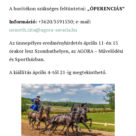
A borítékon szükséges feltüntetni:
„ÓPERENCIÁS”
Információ:
+3620/3591530; e-mail:
nemeth.zita@agora-savaria.hu
Az ünnepélyes eredményhirdetés április 11-én 15
órakor lesz Szombathelyen, az AGORA – Művelődési
és Sportházban.
A kiállítás április 4-től 21-ig megtekinthető.