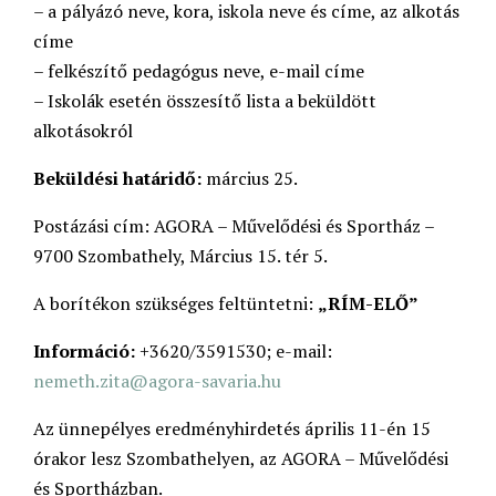
– a pályázó neve, kora, iskola neve és címe, az alkotás
címe
– felkészítő pedagógus neve, e-mail címe
– Iskolák esetén összesítő lista a beküldött
alkotásokról
Beküldési határidő:
március 25.
Postázási cím: AGORA – Művelődési és Sportház –
9700 Szombathely, Március 15. tér 5.
A borítékon szükséges feltüntetni:
„RÍM-ELŐ”
Információ:
+3620/3591530; e-mail:
nemeth.zita@agora-savaria.hu
Az ünnepélyes eredményhirdetés április 11-én 15
órakor lesz Szombathelyen, az AGORA – Művelődési
és Sportházban.