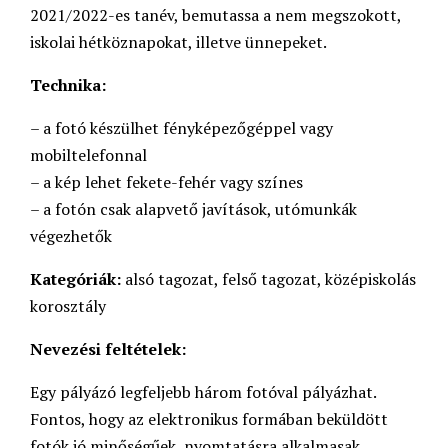
2021/2022-es tanév, bemutassa a nem megszokott,
iskolai hétköznapokat, illetve ünnepeket.
Technika:
– a fotó készülhet fényképezőgéppel vagy
mobiltelefonnal
– a kép lehet fekete-fehér vagy színes
– a fotón csak alapvető javítások, utómunkák
végezhetők
Kategóriák:
alsó tagozat, felső tagozat, középiskolás
korosztály
Nevezési feltételek:
Egy pályázó legfeljebb három fotóval pályázhat.
Fontos, hogy az elektronikus formában beküldött
fotók jó minőségűek, nyomtatásra alkalmasak