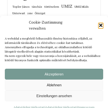
UMIZ
Topler János
történelem
táncház
UMIZ4Kids
Unterwart
Őrisziget
zene
Cookie-Zustimmung
verwalten
A weboldal a megfelelő felhasználói élmény biztosítása céljából, az
Korábbi cikkek
információk tárolásához és eléréséhez cookie-kat tartalmaz.
Amennyiben elfogadja a technológiát, az oldalhasználathoz kötődő
látogatói viselkedések alapján statisztikákat készíthetünk.
Ha nem egyezik bele vagy visszavonja a hozzájárulását, az a weboldalhoz
kötődő bizonyos funkciók optimális működését befolyásolhatja.
Akzeptieren
Ablehnen
Bejelentkezés
Impresszum
Adatvédelmi tájékoztató
Einstellungen ansehen
© Szerzői jog Rolunk | Végrehajtás
suxxess solution GmbH
Adatvédelmi tájékoztató
Adatvédelmi tájékoztató
Impresszum