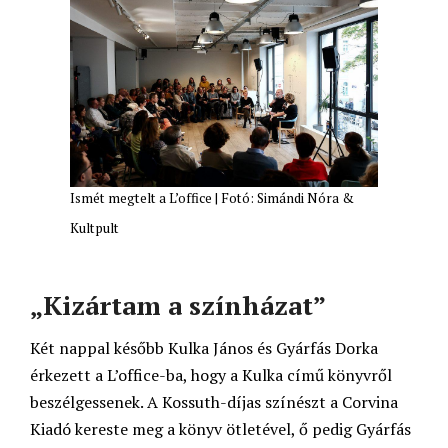
Ismét megtelt a L’office | Fotó: Simándi Nóra &
Kultpult
„Kizártam a színházat”
Két nappal később Kulka János és Gyárfás Dorka
érkezett a L’office-ba, hogy a Kulka című könyvről
beszélgessenek. A Kossuth-díjas színészt a Corvina
Kiadó kereste meg a könyv ötletével, ő pedig Gyárfás