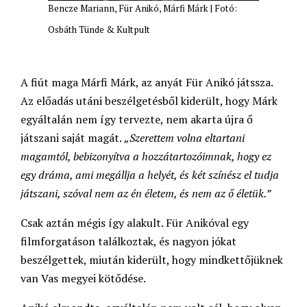
Bencze Mariann, Für Anikó, Márfi Márk | Fotó:
Osbáth Tünde & Kultpult
A fiút maga Márfi Márk, az anyát Für Anikó játssza.
Az előadás utáni beszélgetésből kiderült, hogy Márk
egyáltalán nem így tervezte, nem akarta újra ő
játszani saját magát.
„Szerettem volna eltartani
magamtól, bebizonyítva a hozzátartozóimnak, hogy ez
egy dráma, ami megállja a helyét, és két színész el tudja
játszani, szóval nem az én életem, és nem az ő életük.”
Csak aztán mégis így alakult. Für Anikóval egy
filmforgatáson találkoztak, és nagyon jókat
beszélgettek, miután kiderült, hogy mindkettőjüknek
van Vas megyei kötődése.