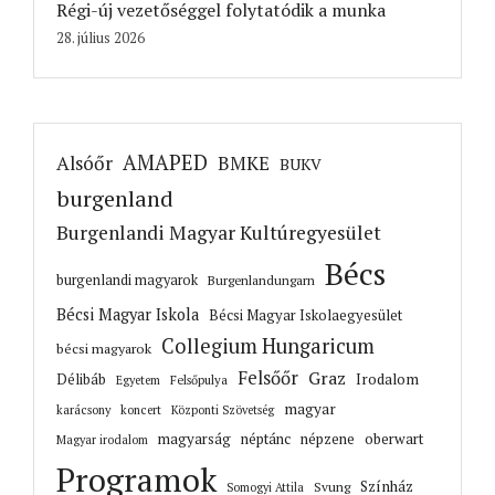
Régi-új vezetőséggel folytatódik a munka
28. július 2026
AMAPED
Alsóőr
BMKE
BUKV
burgenland
Burgenlandi Magyar Kultúregyesület
Bécs
burgenlandi magyarok
Burgenlandungarn
Bécsi Magyar Iskola
Bécsi Magyar Iskolaegyesület
Collegium Hungaricum
bécsi magyarok
Felsőőr
Graz
Irodalom
Délibáb
Felsőpulya
Egyetem
magyar
karácsony
koncert
Központi Szövetség
magyarság
néptánc
népzene
oberwart
Magyar irodalom
Programok
Színház
Svung
Somogyi Attila