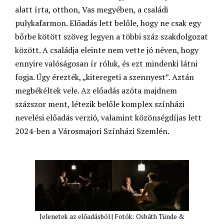
alatt írta, otthon, Vas megyében, a családi
pulykafarmon. Előadás lett belőle, hogy ne csak egy
bőrbe kötött szöveg legyen a többi száz szakdolgozat
között. A családja eleinte nem vette jó néven, hogy
ennyire valóságosan ír róluk, és ezt mindenki látni
fogja. Úgy érezték, „kiteregeti a szennyest”. Aztán
megbékéltek vele. Az előadás azóta majdnem
százszor ment, létezik belőle komplex színházi
nevelési előadás verzió, valamint közönségdíjas lett
2024-ben a Városmajori Színházi Szemlén.
Jelenetek az előadásból | Fotók: Osbáth Tünde &