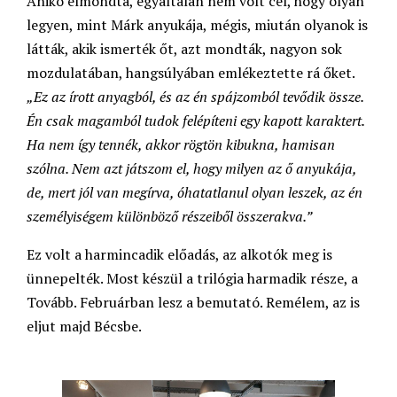
Anikó elmondta, egyáltalán nem volt cél, hogy olyan
legyen, mint Márk anyukája, mégis, miután olyanok is
látták, akik ismerték őt, azt mondták, nagyon sok
mozdulatában, hangsúlyában emlékeztette rá őket.
„Ez az írott anyagból, és az én spájzomból tevődik össze.
Én csak magamból tudok felépíteni egy kapott karaktert.
Ha nem így tennék, akkor rögtön kibukna, hamisan
szólna. Nem azt játszom el, hogy milyen az ő anyukája,
de, mert jól van megírva, óhatatlanul olyan leszek, az én
személyiségem különböző részeiből összerakva.”
Ez volt a harmincadik előadás, az alkotók meg is
ünnepelték. Most készül a trilógia harmadik része, a
Tovább. Februárban lesz a bemutató. Remélem, az is
eljut majd Bécsbe.