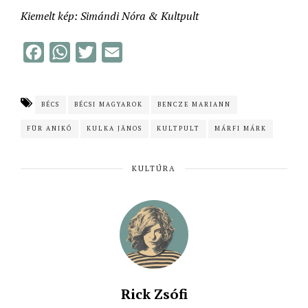
Kiemelt kép: Simándi Nóra & Kultpult
F
W
T
E
a
h
w
m
c
a
i
a
BÉCS
BÉCSI MAGYAROK
BENCZE MARIANN
e
t
t
i
FÜR ANIKÓ
KULKA JÄNOS
KULTPULT
MÁRFI MÁRK
b
s
t
l
o
A
e
KULTÚRA
o
p
r
k
p
Rick Zsófi