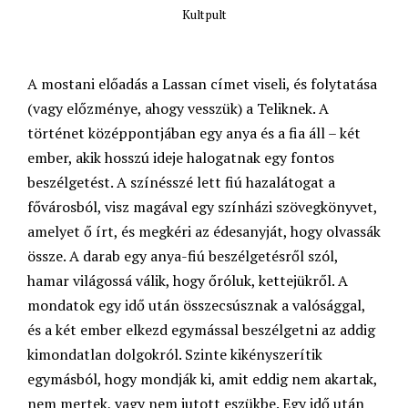
Kultpult
A mostani előadás a Lassan címet viseli, és folytatása
(vagy előzménye, ahogy vesszük) a Teliknek. A
történet középpontjában egy anya és a fia áll – két
ember, akik hosszú ideje halogatnak egy fontos
beszélgetést. A színésszé lett fiú hazalátogat a
fővárosból, visz magával egy színházi szövegkönyvet,
amelyet ő írt, és megkéri az édesanyját, hogy olvassák
össze. A darab egy anya-fiú beszélgetésről szól,
hamar világossá válik, hogy őróluk, kettejükről. A
mondatok egy idő után összecsúsznak a valósággal,
és a két ember elkezd egymással beszélgetni az addig
kimondatlan dolgokról. Szinte kikényszerítik
egymásból, hogy mondják ki, amit eddig nem akartak,
nem mertek, vagy nem jutott eszükbe. Egy idő után