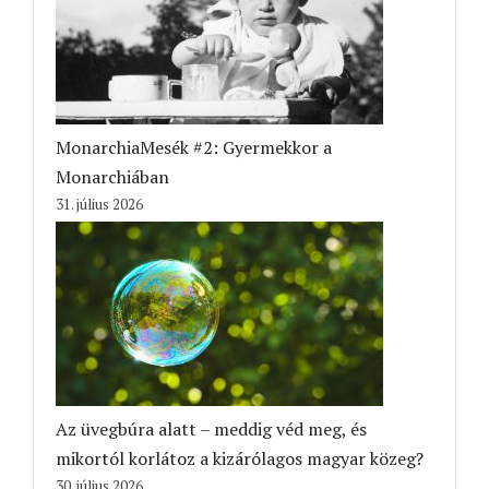
MonarchiaMesék #2: Gyermekkor a
Monarchiában
31. július 2026
Az üvegbúra alatt – meddig véd meg, és
mikortól korlátoz a kizárólagos magyar közeg?
30. július 2026