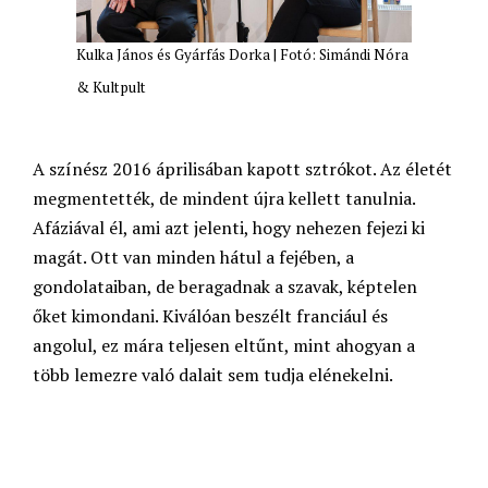
Kulka János és Gyárfás Dorka | Fotó: Simándi Nóra
& Kultpult
A színész 2016 áprilisában kapott sztrókot. Az életét
megmentették, de mindent újra kellett tanulnia.
Afáziával él, ami azt jelenti, hogy nehezen fejezi ki
magát. Ott van minden hátul a fejében, a
gondolataiban, de beragadnak a szavak, képtelen
őket kimondani. Kiválóan beszélt franciául és
angolul, ez mára teljesen eltűnt, mint ahogyan a
több lemezre való dalait sem tudja elénekelni.