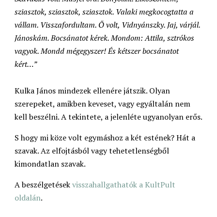
sziasztok, sziasztok, sziasztok. Valaki megkocogtatta a
vállam. Visszafordultam. Ő volt, Vidnyánszky. Jaj, várjál.
Jánoskám. Bocsánatot kérek. Mondom: Attila, sztrókos
vagyok. Mondd mégegyszer! És kétszer bocsánatot
kért…”
Kulka János mindezek ellenére játszik. Olyan
szerepeket, amikben keveset, vagy egyáltalán nem
kell beszélni. A tekintete, a jelenléte ugyanolyan erős.
S hogy mi köze volt egymáshoz a két estének? Hát a
szavak. Az elfojtásból vagy tehetetlenségből
kimondatlan szavak.
A beszélgetések
visszahallgathatók a KultPult
oldalán
.