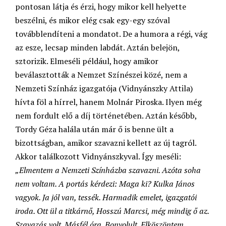
pontosan látja és érzi, hogy mikor kell helyette
beszélni, és mikor elég csak egy-egy szóval
továbblendíteni a mondatot. De a humora a régi, vág
az esze, lecsap minden labdát. Aztán belejön,
sztorizik. Elmeséli például, hogy amikor
beválasztották a Nemzet Színészei közé, nem a
Nemzeti Színház igazgatója (Vidnyánszky Attila)
hívta föl a hírrel, hanem Molnár Piroska. Ilyen még
nem fordult elő a díj történetében. Aztán később,
Tordy Géza halála után már ő is benne ült a
bizottságban, amikor szavazni kellett az új tagról.
Akkor találkozott Vidnyánszkyval. Így meséli:
„Elmentem a Nemzeti Színházba szavazni. Azóta soha
nem voltam. A portás kérdezi: Maga ki? Kulka János
vagyok. Ja jól van, tessék. Harmadik emelet, igazgatói
iroda. Ott ül a titkárnő, Hosszú Marcsi, még mindig ő az.
Szavazás volt. Másfél óra. Bonyolult. Elköszöntem,