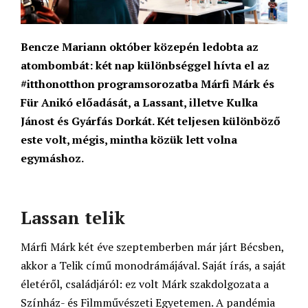
Bencze Mariann október közepén ledobta az
atombombát: két nap különbséggel hívta el az
#itthonotthon programsorozatba Márfi Márk és
Für Anikó előadását, a Lassant, illetve Kulka
Jánost és Gyárfás Dorkát. Két teljesen különböző
este volt, mégis, mintha közük lett volna
egymáshoz.
Lassan telik
Márfi Márk két éve szeptemberben már járt Bécsben,
akkor a Telik című monodrámájával. Saját írás, a saját
életéről, családjáról: ez volt Márk szakdolgozata a
Színház- és Filmművészeti Egyetemen. A pandémia