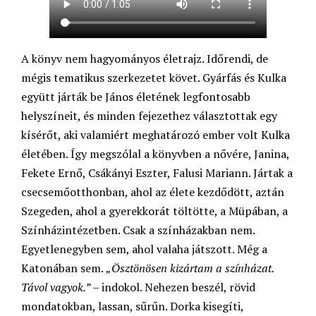
A könyv nem hagyományos életrajz. Időrendi, de
mégis tematikus szerkezetet követ. Gyárfás és Kulka
együtt járták be János életének legfontosabb
helyszíneit, és minden fejezethez választottak egy
kísérőt, aki valamiért meghatározó ember volt Kulka
életében. Így megszólal a könyvben a nővére, Janina,
Fekete Ernő, Csákányi Eszter, Falusi Mariann. Jártak a
csecsemőotthonban, ahol az élete kezdődött, aztán
Szegeden, ahol a gyerekkorát töltötte, a Müpában, a
Színházintézetben. Csak a színházakban nem.
Egyetlenegyben sem, ahol valaha játszott. Még a
Katonában sem.
„Ösztönösen kizártam a színházat.
Távol vagyok.”
– indokol. Nehezen beszél, rövid
mondatokban, lassan, sűrűn. Dorka kisegíti,