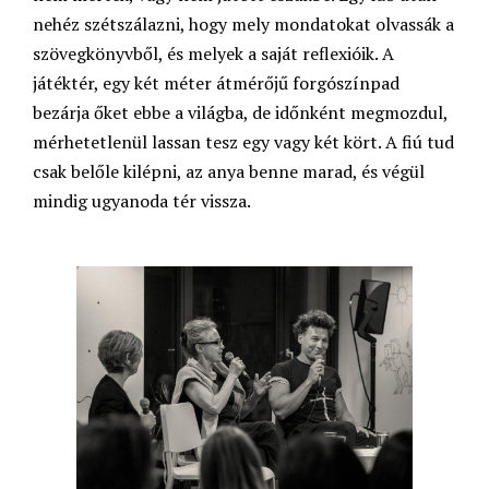
nehéz szétszálazni, hogy mely mondatokat olvassák a
szövegkönyvből, és melyek a saját reflexióik. A
játéktér, egy két méter átmérőjű forgószínpad
bezárja őket ebbe a világba, de időnként megmozdul,
mérhetetlenül lassan tesz egy vagy két kört. A fiú tud
csak belőle kilépni, az anya benne marad, és végül
mindig ugyanoda tér vissza.