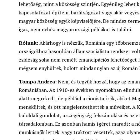
lehetőség, mint a közösség szintjén. Egyénileg lehet
kapcsolatokat építeni, barátságokat vagy akár vegye
magyar közösség egyik képviselőjére. De mindez term
igaz, nem nehéz magyarországi példákat is találni.
Rólunk:
Akárhogy is nézzük, Románia egy többnemzet
országokhoz hasonlóan államszocialista rendszer volt
zsidóság soha nem remélt emancipációs lehetőséget l
mégsem enyhültek, holott mindannyian az új Román N
Tompa Andrea:
Nem, és tegyük hozzá, hogy az eman
Romániában. Az 1910-es években nyomokban elindult
alatt megrekedt, de például a cionista írók, akiket 
menekültek, és ott megjelentethették a műveiket. A K
baloldali gondolat, a szegénység felszámolása és az et
társadalomban. Ez azonban hamis ígéret maradt: a nők
munkásnők lettek, vagy traktort vezettek, azaz olyano