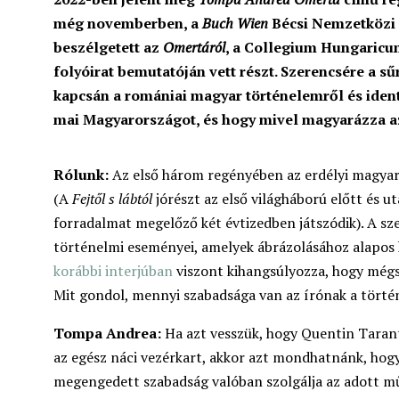
még novemberben, a
Buch Wien
Bécsi Nemzetközi 
beszélgetett az
Omertáról
, a Collegium Hungaric
folyóirat bemutatóján vett részt. Szerencsére a s
kapcsán a romániai magyar történelemről és identit
mai Magyarországot, és hogy mivel magyarázza 
Rólunk:
Az első három regényében az erdélyi magyars
(A
Fejtől s lábtól
jórészt az első világháború előtt és u
forradalmat megelőző két évtizedben játszódik). A sz
történelmi eseményei, amelyek ábrázolásához alapos
korábbi
interjúban
viszont kihangsúlyozza, hogy mégs
Mit gondol, mennyi szabadsága van az írónak a tör
Tompa Andrea:
Ha azt vesszük, hogy Quentin Tara
az egész náci vezérkart, akkor azt mondhatnánk, ho
megengedett szabadság valóban szolgálja az adott mű