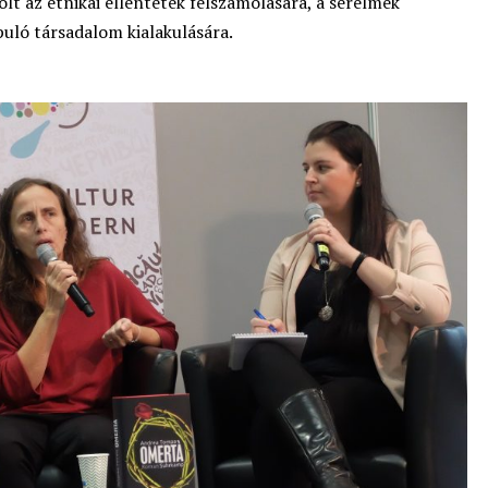
olt az etnikai ellentétek felszámolására, a sérelmek
puló társadalom kialakulására.