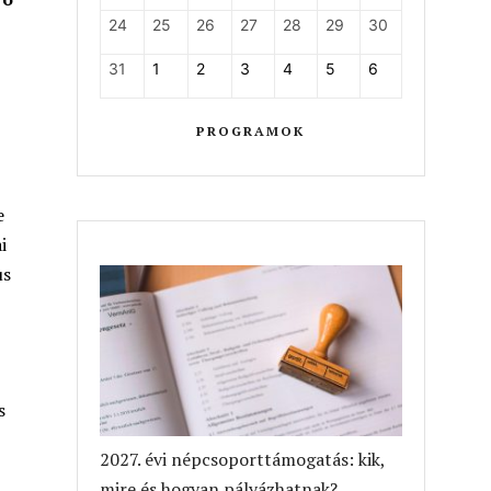
24
25
26
27
28
29
30
31
1
2
3
4
5
6
PROGRAMOK
e
i
us
s
2027. évi népcsoporttámogatás: kik,
mire és hogyan pályázhatnak?