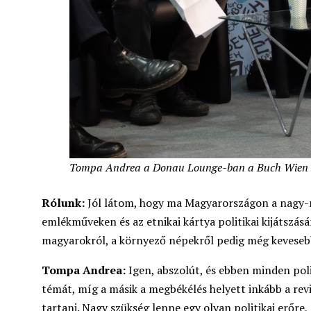
Tompa Andrea a Donau Lounge-ban a Buch Wien 
Rólunk:
Jól látom, hogy ma Magyarországon a nagy-
emlékműveken és az etnikai kártya politikai kijátszás
magyarokról, a környező népekről pedig még keveseb
Tompa Andrea:
Igen, abszolút, és ebben minden poli
témát, míg a másik a megbékélés helyett inkább a rev
tartani. Nagy szükség lenne egy olyan politikai erőr