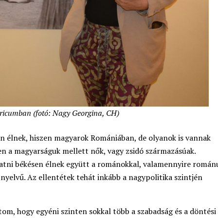
ricumban (fotó: Nagy Georgina, CH)
en élnek, hiszen magyarok Romániában, de olyanok is vannak
en a magyarságuk mellett nők, vagy zsidó származásúak.
tni békésen élnek együtt a románokkal, valamennyire román
yelvű. Az ellentétek tehát inkább a nagypolitika szintjén
látom, hogy egyéni szinten sokkal több a szabadság és a döntési