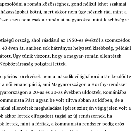
 kapcsolódni a román közösséghez, gond nélkül lehet szakmai
s házasságokat kötni, mert akkor nem úgy néznek rád, mint a
észetesen nem csak a romániai magyarokra, mint kisebbségre
iségű ország, ahol ráadásul az 1950-es évektől a szomszédos
 40 éven át, amiben sok hátrányos helyzetű kisebbség, például
átott. Úgy tűnik viszont, hogy a magyar-román ellentétek
épköztársaság polgárai lettek.
cipációs törekvések nem a második világháború után kezdődt
 a női emancipáció, ami Magyarországon a Horthy-rendszer
Magyarországon a 20-as és 30-as években üldöztek, Romániába
ommunista Párt ugyan be volt tiltva abban az időben, de a
nikai ellentétek meghaladása ígéret szintjén végig jelen volt a
 akkor lettek elfogadott tagjai az új rendszernek, ha
k lettek, mint a férfiak, a kommunista rendszer pedig erős