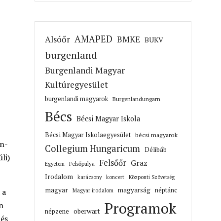
AMAPED
Alsóőr
BMKE
BUKV
burgenland
Burgenlandi Magyar
Kultúregyesület
burgenlandi magyarok
Burgenlandungarn
Bécs
Bécsi Magyar Iskola
Bécsi Magyar Iskolaegyesület
bécsi magyarok
on-
Collegium Hungaricum
Délibáb
li)
Felsőőr
Graz
Felsőpulya
Egyetem
Irodalom
karácsony
koncert
Központi Szövetség
magyar
magyarság
néptánc
 a
Magyar irodalom
Programok
n
népzene
oberwart
 és