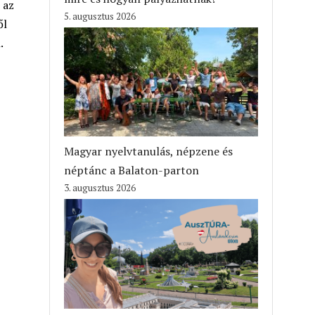
 az
5. augusztus 2026
ől
.
Magyar nyelvtanulás, népzene és
néptánc a Balaton-parton
3. augusztus 2026