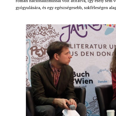
román nacionalizmussal volt átitatva, így esély sem v
gyógyulására, és egy egészségesebb, sokféleségen ala