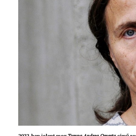
2022-ben jelent meg
Tompa Andrea
Omerta
című reg