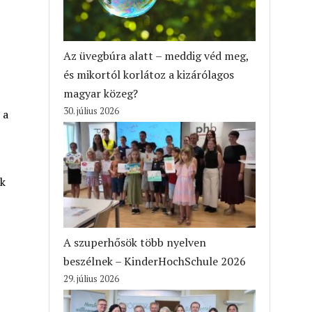
Az üvegbúra alatt – meddig véd meg,
és mikortól korlátoz a kizárólagos
magyar közeg?
30. július 2026
 a
ek
A szuperhősök több nyelven
beszélnek – KinderHochSchule 2026
29. július 2026