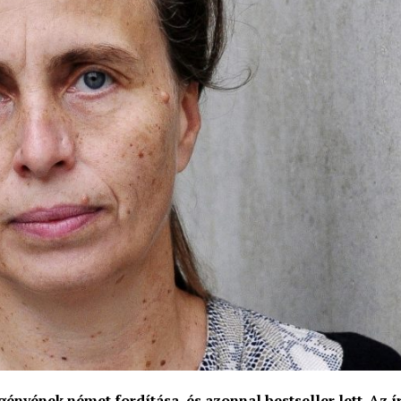
ényének német fordítása, és azonnal bestseller lett. Az í