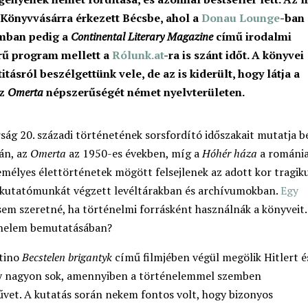
Könyvvásárra érkezett Bécsbe, ahol a
Donau
Lounge
-ban
umban pedig a
Continental Literary Magazine
című irodalmi
űrű program mellett a
Rólunk.at
-ra is szánt időt. A könyvei
ásról beszélgettünk vele, de az is kiderült, hogy látja a
az
Omerta
népszerűségét német nyelvterületen.
ág 20. századi történetének sorsfordító időszakait mutatja b
tán, az
Omerta
az 1950-es években, míg a
Hóhér háza
a románia
emélyes élettörténetek mögött felsejlenek az adott kor tragik
 kutatómunkát végzett levéltárakban és archívumokban.
Egy
em szeretné, ha történelmi forrásként használnák a könyveit.
ténelem bemutatásában?
ntino
Becstelen brigantyk
című filmjében végül megölik Hitlert é
gy nagyon sok, amennyiben a történelemmel szemben
vet. A kutatás során nekem fontos volt, hogy bizonyos