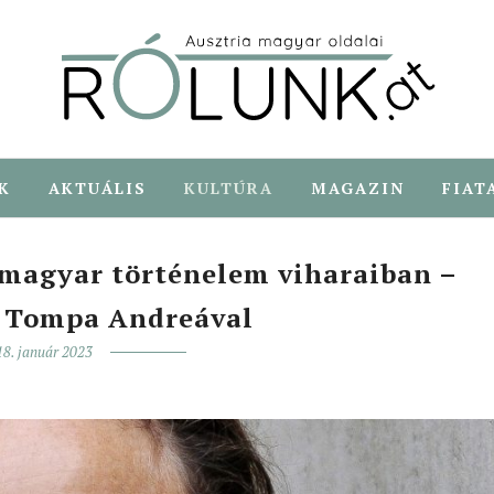
K
AKTUÁLIS
KULTÚRA
MAGAZIN
FIAT
 magyar történelem viharaiban –
s Tompa Andreával
18. január 2023