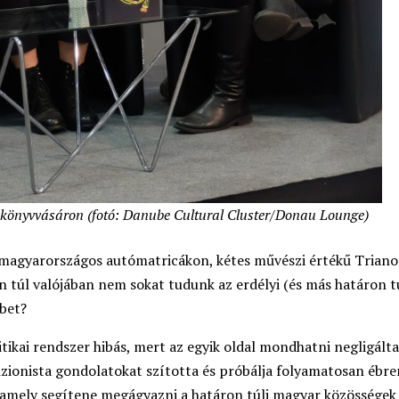
könyvvásáron
(fotó: Danube Cultural Cluster/Donau Lounge)
magyarországos autómatricákon, kétes művészi értékű Trian
án túl valójában nem sokat tudunk az erdélyi (és más határon tú
bet?
tikai rendszer hibás, mert az egyik oldal mondhatni negligálta
izionista gondolatokat szította és próbálja folyamatosan ébre
e, amely segítene megágyazni a határon túli magyar közösségek