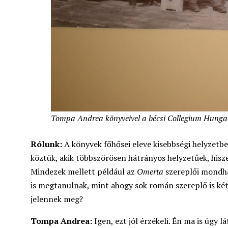
Tompa Andrea könyveivel a bécsi Collegium Hunga
Rólunk:
A könyvek főhősei eleve kisebbségi helyzetb
köztük, akik többszörösen hátrányos helyzetűek, hisz
Mindezek mellett például az
Omerta
szereplői mondha
is megtanulnak, mint ahogy sok román szereplő is kétn
jelennek meg?
Tompa Andrea:
Igen, ezt jól érzékeli. Én ma is úgy 