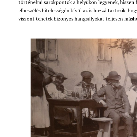
történelmi sarokpontok a helyükön legyenek, hiszen fe
elbeszélés hitelességén kívül az is hozzá tartozik, hog
viszont tehetek bizonyos hangsúlyokat teljesen másho