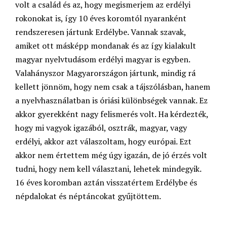
volt a család és az, hogy megismerjem az erdélyi
rokonokat is, így 10 éves koromtól nyaranként
rendszeresen jártunk Erdélybe. Vannak szavak,
amiket ott másképp mondanak és az így kialakult
magyar nyelvtudásom erdélyi magyar is egyben.
Valahányszor Magyarországon jártunk, mindig rá
kellett jönnöm, hogy nem csak a tájszólásban, hanem
a nyelvhasználatban is óriási különbségek vannak. Ez
akkor gyerekként nagy felismerés volt. Ha kérdezték,
hogy mi vagyok igazából, osztrák, magyar, vagy
erdélyi, akkor azt válaszoltam, hogy európai. Ezt
akkor nem értettem még úgy igazán, de jó érzés volt
tudni, hogy nem kell választani, lehetek mindegyik.
16 éves koromban aztán visszatértem Erdélybe és
népdalokat és néptáncokat gyűjtöttem.