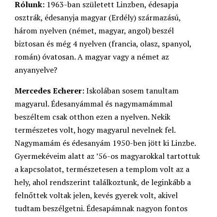
Rólunk:
1963-ban született Linzben, édesapja
osztrák, édesanyja magyar (Erdély) származású,
három nyelven (német, magyar, angol) beszél
biztosan és még 4 nyelven (francia, olasz, spanyol,
román) óvatosan. A magyar vagy a német az
anyanyelve?
Mercedes Echerer:
Iskolában sosem tanultam
magyarul. Édesanyámmal és nagymamámmal
beszéltem csak otthon ezen a nyelven. Nekik
természetes volt, hogy magyarul nevelnek fel.
Nagymamám és édesanyám 1950-ben jött ki Linzbe.
Gyermekéveim alatt az ’56-os magyarokkal tartottuk
a kapcsolatot, természetesen a templom volt az a
hely, ahol rendszerint találkoztunk, de leginkább a
felnőttek voltak jelen, kevés gyerek volt, akivel
tudtam beszélgetni. Édesapámnak nagyon fontos