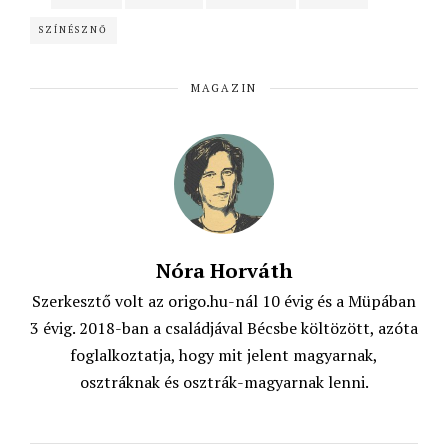
e
t
t
i
SZÍNÉSZNŐ
b
s
t
l
o
A
e
MAGAZIN
o
p
r
k
p
Nóra Horváth
Szerkesztő volt az origo.hu-nál 10 évig és a Müpában
3 évig. 2018-ban a családjával Bécsbe költözött, azóta
foglalkoztatja, hogy mit jelent magyarnak,
osztráknak és osztrák-magyarnak lenni.