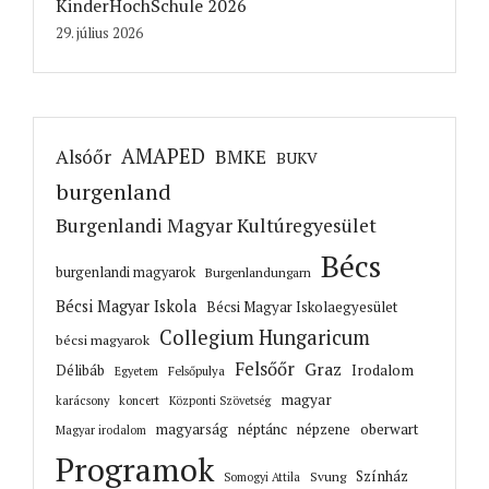
KinderHochSchule 2026
29. július 2026
AMAPED
Alsóőr
BMKE
BUKV
burgenland
Burgenlandi Magyar Kultúregyesület
Bécs
burgenlandi magyarok
Burgenlandungarn
Bécsi Magyar Iskola
Bécsi Magyar Iskolaegyesület
Collegium Hungaricum
bécsi magyarok
Felsőőr
Graz
Irodalom
Délibáb
Felsőpulya
Egyetem
magyar
karácsony
koncert
Központi Szövetség
magyarság
néptánc
népzene
oberwart
Magyar irodalom
Programok
Színház
Svung
Somogyi Attila