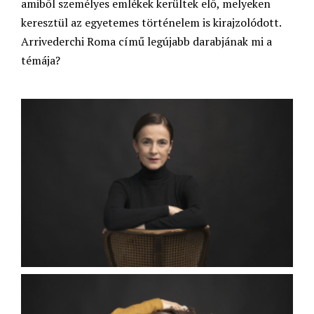
amiből személyes emlékek kerültek elő, melyeken
keresztül az egyetemes történelem is kirajzolódott.
Arrivederchi Roma című legújabb darabjának mi a
témája?