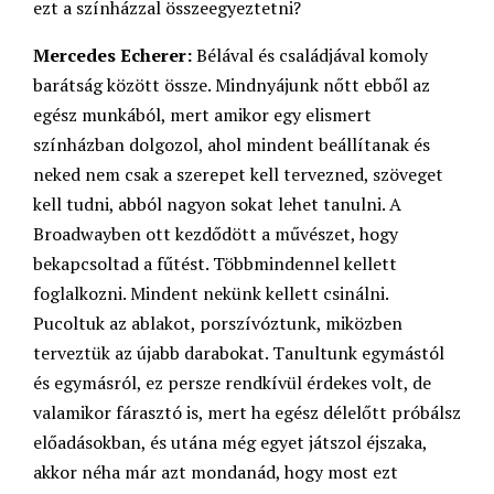
ezt a színházzal összeegyeztetni?
Mercedes Echerer:
Bélával és családjával komoly
barátság között össze. Mindnyájunk nőtt ebből az
egész munkából, mert amikor egy elismert
színházban dolgozol, ahol mindent beállítanak és
neked nem csak a szerepet kell tervezned, szöveget
kell tudni, abból nagyon sokat lehet tanulni. A
Broadwayben ott kezdődött a művészet, hogy
bekapcsoltad a fűtést. Többmindennel kellett
foglalkozni. Mindent nekünk kellett csinálni.
Pucoltuk az ablakot, porszívóztunk, miközben
terveztük az újabb darabokat. Tanultunk egymástól
és egymásról, ez persze rendkívül érdekes volt, de
valamikor fárasztó is, mert ha egész délelőtt próbálsz
előadásokban, és utána még egyet játszol éjszaka,
akkor néha már azt mondanád, hogy most ezt