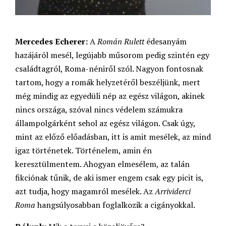
Mercedes Echerer:
A
Román Rulett
édesanyám
hazájáról mesél, legújabb műsorom pedig szintén egy
családtagról, Roma-néniről szól. Nagyon fontosnak
tartom, hogy a romák helyzetéről beszéljünk, mert
még mindig az egyedüli nép az egész világon, akinek
nincs országa, szóval nincs védelem számukra
állampolgárként sehol az egész világon. Csak úgy,
mint az előző előadásban, itt is amit mesélek, az mind
igaz történetek. Történelem, amin én
keresztülmentem. Ahogyan elmesélem, az talán
fikciónak tűnik, de aki ismer engem csak egy picit is,
azt tudja, hogy magamról mesélek. Az
Arrividerci
Roma
hangsúlyosabban foglalkozik a cigányokkal.