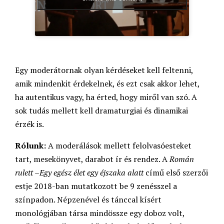
Egy moderátornak olyan kérdéseket kell feltenni,
amik mindenkit érdekelnek, és ezt csak akkor lehet,
ha autentikus vagy, ha érted, hogy miről van szó. A
sok tudás mellett kell dramaturgiai és dinamikai
érzék is.
Rólunk:
A moderálások mellett felolvasóesteket
tart, mesekönyvet, darabot ír és rendez. A
Román
rulett –Egy egész élet egy éjszaka alatt
című első szerzői
estje 2018-ban mutatkozott be 9 zenésszel a
színpadon. Népzenével és tánccal kísért
monológjában társa mindössze egy doboz volt,