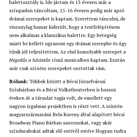
balettosztály is. Ide jártam és 13 évesen már a
színpadon táncoltam, 15-16 évesen pedig már apró
drámai szerepeket is kaptam. Szerettem táncolni, de
viszonylag hamar kiderült, hogy a testfelépítésem
nem alkalmas a klasszikus balettre. Egy betegség
miatt be kellett ugranom egy drámai szerepbe és úgy
tűnik jól teljesítettem. Az első komolyabb szerepet a
Hegedűs a háztetőn
című musicalben kaptam. Ezután
már csak színész szerepeket osztottak rám.
Rólunk:
Többek között a Bécsi Józsefvárosi
Színházban és a Bécsi Volkstheaterben is hosszú
éveken át a társulat tagja volt, de emellett egy
nagyon izgalmas projektben is részt vett. A szintén
magyarszármazású Bela Koreny által alapított bécsi
Broadway Piano Bárban sanzonokat, vagy akár
színdarabokat adtak elő estéről estére Hogyan tudta