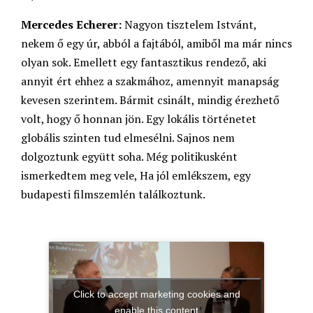
Mercedes Echerer:
Nagyon tisztelem Istvánt,
nekem ő egy úr, abból a fajtából, amiből ma már nincs
olyan sok. Emellett egy fantasztikus rendező, aki
annyit ért ehhez a szakmához, amennyit manapság
kevesen szerintem. Bármit csinált, mindig érezhető
volt, hogy ő honnan jön. Egy lokális történetet
globális szinten tud elmesélni. Sajnos nem
dolgoztunk együtt soha. Még politikusként
ismerkedtem meg vele, Ha jól emlékszem, egy
budapesti filmszemlén találkoztunk.
Click to accept marketing cookies and
enable this content