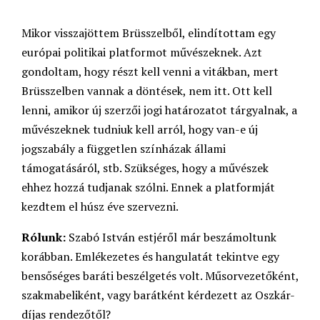
Mikor visszajöttem Brüsszelből, elindítottam egy
európai politikai platformot művészeknek. Azt
gondoltam, hogy részt kell venni a vitákban, mert
Brüsszelben vannak a döntések, nem itt. Ott kell
lenni, amikor új szerzői jogi határozatot tárgyalnak, a
művészeknek tudniuk kell arról, hogy van-e új
jogszabály a független színházak állami
támogatásáról, stb. Szükséges, hogy a művészek
ehhez hozzá tudjanak szólni. Ennek a platformját
kezdtem el húsz éve szervezni.
Rólunk:
Szabó István estjéről már beszámoltunk
korábban. Emlékezetes és hangulatát tekintve egy
bensőséges baráti beszélgetés volt. Műsorvezetőként,
szakmabeliként, vagy barátként kérdezett az Oszkár-
díjas rendezőtől?