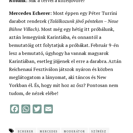
Rólunk:
Mik a tervei a közeljövőre?
Mercedes Echerer:
Most éppen egy Péter Turrini
darabot rendezek (
Találkozunk jövő pénteken – Neue
Bühne Villach).
Most még egy hétig itt próbálunk,
aztán lemegyünk Karintiába, és onnantól a
bemutatóig ott folytatjuk a próbákat. Február 9-én
lesz a bemutató, úgyhogy ha vannak magyarok
Karintiában, esetleg jöjjenek el erre a darabra. Aztán
Reichenaui Fesztiválon játszok nyáron és közben
meglátogatom a lányomat, aki táncos és New
Yorkban él. És, hogy mit hoz az ősz? Pontosan nem
tudom, de nézek elébe!
F
W
T
E
a
h
w
m
c
a
i
a
ECHERER
MERCEDES
MODERÁTOR
SZÍNÉSZ