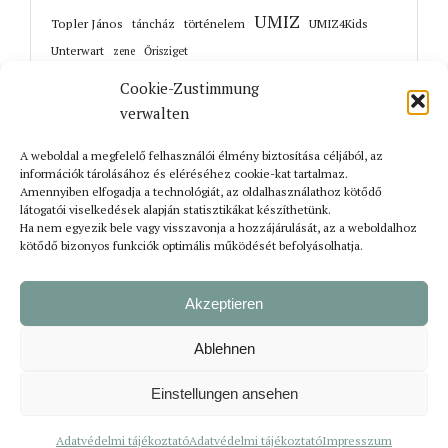
UMIZ
Topler János
történelem
táncház
UMIZ4Kids
Unterwart
Őrisziget
zene
Cookie-Zustimmung
verwalten
A weboldal a megfelelő felhasználói élmény biztosítása céljából, az
Korábbi cikkek
információk tárolásához és eléréséhez cookie-kat tartalmaz.
Amennyiben elfogadja a technológiát, az oldalhasználathoz kötődő
látogatói viselkedések alapján statisztikákat készíthetünk.
Ha nem egyezik bele vagy visszavonja a hozzájárulását, az a weboldalhoz
kötődő bizonyos funkciók optimális működését befolyásolhatja.
Akzeptieren
Ablehnen
Bejelentkezés
Impresszum
Adatvédelmi tájékoztató
Einstellungen ansehen
© Szerzői jog Rolunk | Végrehajtás
suxxess solution GmbH
Adatvédelmi tájékoztató
Adatvédelmi tájékoztató
Impresszum