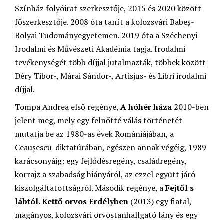
Színház folyóirat szerkesztője, 2015 és 2020 között
főszerkesztője. 2008 óta tanít a kolozsvári Babeș-
Bolyai Tudományegyetemen. 2019 óta a Széchenyi
Irodalmi és Művészeti Akadémia tagja. Irodalmi
tevékenységét több díjjal jutalmazták, többek között
Déry Tibor-, Márai Sándor-, Artisjus- és Libri irodalmi
díjjal.
Tompa Andrea első regénye,
A hóhér háza
2010-ben
jelent meg, mely egy felnőtté válás történetét
mutatja be az 1980-as évek Romániájában, a
Ceaușescu-diktatúrában, egészen annak végéig, 1989
karácsonyáig: egy fejlődésregény, családregény,
korrajz a szabadság hiányáról, az ezzel együtt járó
kiszolgáltatottságról. Második regénye, a
Fejtől s
lábtól. Kettő orvos Erdélyben
(2013) egy fiatal,
magányos, kolozsvári orvostanhallgató lány és egy