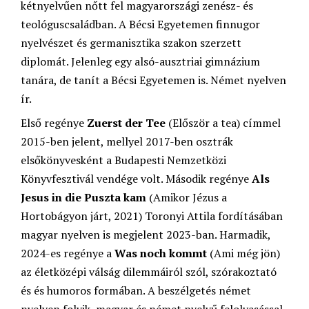
kétnyelvűen nőtt fel magyarországi zenész- és
teológuscsaládban. A Bécsi Egyetemen finnugor
nyelvészet és germanisztika szakon szerzett
diplomát. Jelenleg egy alsó-ausztriai gimnázium
tanára, de tanít a Bécsi Egyetemen is. Német nyelven
ír.
Első regénye
Zuerst der Tee
(Először a tea) címmel
2015-ben jelent, mellyel 2017-ben osztrák
elsőkönyvesként a Budapesti Nemzetközi
Könyvfesztivál vendége volt. Második regénye
Als
Jesus in die Puszta kam
(Amikor Jézus a
Hortobágyon járt, 2021) Toronyi Attila fordításában
magyar nyelven is megjelent 2023-ban. Harmadik,
2024-es regénye a
Was noch kommt
(Ami még jön)
az életközépi válság dilemmáiról szól, szórakoztató
és és humoros formában. A beszélgetés német