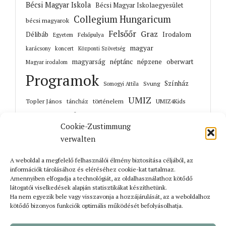
Bécsi Magyar Iskola
Bécsi Magyar Iskolaegyesület
Collegium Hungaricum
bécsi magyarok
Felsőőr
Graz
Irodalom
Délibáb
Felsőpulya
Egyetem
magyar
karácsony
koncert
Központi Szövetség
magyarság
néptánc
népzene
oberwart
Magyar irodalom
Programok
Színház
Svung
Somogyi Attila
UMIZ
Topler János
történelem
táncház
UMIZ4Kids
Unterwart
Őrisziget
zene
Cookie-Zustimmung
verwalten
A weboldal a megfelelő felhasználói élmény biztosítása céljából, az
Korábbi cikkek
információk tárolásához és eléréséhez cookie-kat tartalmaz.
Amennyiben elfogadja a technológiát, az oldalhasználathoz kötődő
látogatói viselkedések alapján statisztikákat készíthetünk.
Ha nem egyezik bele vagy visszavonja a hozzájárulását, az a weboldalhoz
kötődő bizonyos funkciók optimális működését befolyásolhatja.