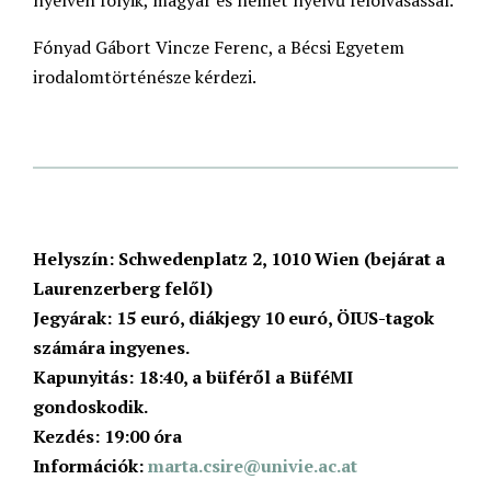
nyelven folyik, magyar és német nyelvű felolvasással.
Fónyad Gábort Vincze Ferenc, a Bécsi Egyetem
irodalomtörténésze kérdezi.
Helyszín: Schwedenplatz 2, 1010 Wien (bejárat a
Laurenzerberg felől)
Jegyárak: 15 euró, diákjegy 10 euró, ÖIUS-tagok
számára ingyenes.
Kapunyitás: 18:40, a büféről a BüféMI
gondoskodik.
Kezdés: 19:00 óra
Információk:
marta.csire@univie.ac.at