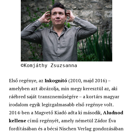
©Komjáthy Zsuzsanna
Első regénye, az
Inkognitó
(2010, majd 2016) –
amelyben azt ábrázolja, min megy keresztül az, aki
ráébred saját transzneműségére – a kortárs magyar
irodalom egyik legizgalmasabb első regénye volt.
2014-ben a Magvető Kiadó adta ki második,
Aludnod
kellene
című regényét, amely németül Zádor Éva
fordításában és a bécsi Nischen Verlag gondozásában