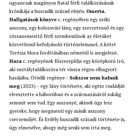
ugyancsak magányos fiatal férfi találkozásának
krónikája a huszadik század elején.
Omerta.
Hallgatások könyve
c. regényében egy széki
asszony, egy kolozsvári lány, egy szerzetesnő és egy
rózsanemesítő férfi szembesülnek az életüket
közvetlenül befolyásoló történelemmel. A kötet
Terézia Mora fordításában németül is megjelent.
Haza
c. regényének főszereplője egy középkorú író,
aki osztálytalálkozóra tér vissza régen elhagyott
hazájába. Ötödik regénye –
Sokszor nem halunk
meg
(2023) – egy lány története, aki egész családját
elvesztette a háborúban és a származásáról sokáig
semmit sem tud. Egy asszonyé, akinek úgy lesz
gyereke, hogy megmenti egy másik asszony
csecsemőjét. És Erdély huszadik századi története is,
úgy elmesélve, ahogy még senki sem írta meg.