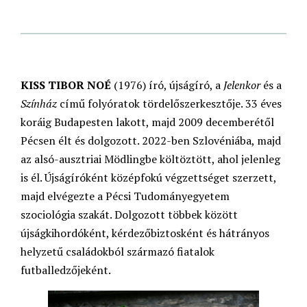
KISS TIBOR NOÉ
(1976) író, újságíró, a
Jelenkor
és a
Színház
című folyóratok tördelőszerkesztője. 33 éves
koráig Budapesten lakott, majd 2009 decemberétől
Pécsen élt és dolgozott. 2022-ben Szlovéniába, majd
az alsó-ausztriai Mödlingbe költöztött, ahol jelenleg
is él. Újságíróként középfokú végzettséget szerzett,
majd elvégezte a Pécsi Tudományegyetem
szociológia szakát. Dolgozott többek között
újságkihordóként, kérdezőbiztosként és hátrányos
helyzetű családokból származó fiatalok
futballedzőjeként.