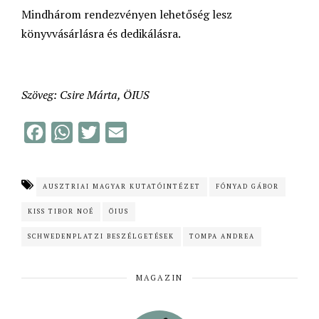
Mindhárom rendezvényen lehetőség lesz
könyvvásárlásra és dedikálásra.
Szöveg: Csire Márta, ÖIUS
F
W
T
E
a
h
w
m
c
a
i
a
AUSZTRIAI MAGYAR KUTATÓINTÉZET
FÓNYAD GÁBOR
e
t
t
i
KISS TIBOR NOÉ
ÖIUS
b
s
t
l
o
A
e
SCHWEDENPLATZI BESZÉLGETÉSEK
TOMPA ANDREA
o
p
r
MAGAZIN
k
p