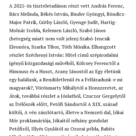
A 2025-ös tiszteletadáson részt vett András Ferenc,
Bács Melinda, Békés István, Binder Gyöngyi, Böndicz-
Major Patrik, Gúthy László, Gyenge Judit, Hartig-
Molnár Izolda, Kelemen László, Szabó János
(betegség miatt nem volt jelen) Szabó-Jencsik
Eleonóra, Szarka Tibor, Tóth Mónika. Elhangzott
részlet Széchenyi István: Hitel című szépirodalmi
igényű közgazdasági művéből, Kölcsey Ferenctől a
Himnusz és a Huszt, Arany Jánostól az Egy életünk
egy halálunk, a Rendületlenül és a Fellázadunk-e mi
magyarok?, Vörösmarty Mihálytól a Honszeretet, az
Átok, továbbá részlet a Jóslatból, Czuczor Gergelytől
az Ítélőszék előtt, Petőfi Sándortól A XIX. század
költői, A vén zászlótartó, illetve a Nemzeti dal, Jókai
Mór proklamációja, Jókaitól néhány gondolat
Petőfiről, Illyés Gyulától az Ozorai példa, Babits