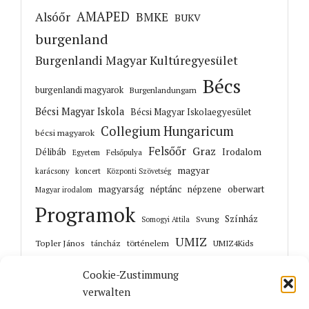
AMAPED
Alsóőr
BMKE
BUKV
burgenland
Burgenlandi Magyar Kultúregyesület
Bécs
burgenlandi magyarok
Burgenlandungarn
Bécsi Magyar Iskola
Bécsi Magyar Iskolaegyesület
Collegium Hungaricum
bécsi magyarok
Felsőőr
Graz
Irodalom
Délibáb
Felsőpulya
Egyetem
magyar
karácsony
koncert
Központi Szövetség
magyarság
néptánc
népzene
oberwart
Magyar irodalom
Programok
Színház
Svung
Somogyi Attila
UMIZ
Topler János
történelem
táncház
UMIZ4Kids
Unterwart
Őrisziget
zene
Cookie-Zustimmung
verwalten