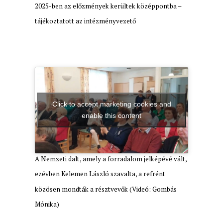
2025-ben az előzmények kerültek középpontba –
tájékoztatott az intézményvezető
Click to accept marketing cookies and
enable this content
A Nemzeti dalt, amely a forradalom jelképévé vált,
ezévben Kelemen László szavalta, a refrént
közösen mondták a résztvevők (Videó: Gombás
Mónika)