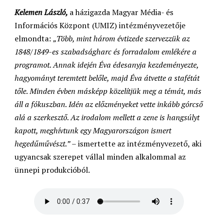
Kelemen László,
a házigazda Magyar Média- és
Információs Központ (UMIZ) intézményvezetője
elmondta:
„Több, mint három évtizede szervezzük az
1848/1849-es szabadságharc és forradalom emlékére a
programot. Annak idején Éva édesanyja kezdeményezte,
hagyományt teremtett belőle, majd Éva átvette a stafétát
tőle. Minden évben másképp közelítjük meg a témát, más
áll a fókuszban. Idén az előzményeket vette inkább górcső
alá a szerkesztő. Az irodalom mellett a zene is hangsúlyt
kapott, meghívtunk egy Magyarországon ismert
hegedűművészt.”
– ismertette az intézményvezető, aki
ugyancsak szerepet vállal minden alkalommal az
ünnepi produkcióból.