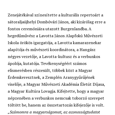
Zenejátékával színesítette a kulturális repertoárt a
sátoraljaújhelyi Dombóvári János, aki kizárólag erre a
fontos ceremóniára utazott Burgenlandba. A
hegedűművész a Lavotta János Alapfokú Művészeti
Iskola örökös igazgatója, a Lavotta kamarazenekar
alapítója és művészeti koordinátora, a Hangász
négyes vezetője, a Lavotta-kultusz és a verbunkos
ápolója, kutatója. Tevékenységéért számos
elismerésben részesült, többek közt a Magyar
Érdemkeresztnek, a Zemplén Aranygyűrűjének
viselője, a Magyar Művészeti Akadémia Életút Díjasa,
a Magyar Kultúra Lovagja. Kifejtette, hogy a magyar
népzenében a verbunkos nemcsak toborzó szerepet
töltött be, hanem az összetartozás kifejezője is volt.
„Számomra a magyarságomat, az azonosságtudatot