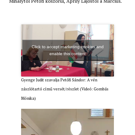
Mihálytól Petőfi koszorúi, Áprily Lajostól a Március.
Click to accept marketing cookies and
enable this content
Gyenge Judit szavalja Petőfi Sándor: A vén
zászlótartó című versét/részlet (Videó: Gombás
Mónika)