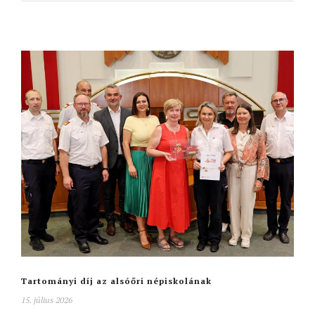
Tartományi díj az alsóőri népiskolának
15. július 2026