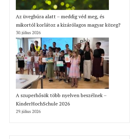
Az üvegbúra alatt – meddig véd meg, és
mikortól korlátoz a kizárólagos magyar közeg?
30. július 2026
A szuperhősök több nyelven beszélnek –
KinderHochSchule 2026
29. július 2026