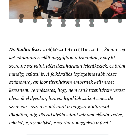
0
1
2
3
4
5
6
7
8
9
0
Dr. Radics Éva
az előkészületekről beszélt:
„Én már bő
két hónappal ezelőtt megfújtam a trombitát, hogy ki
szeretne szavalni. Idén tizenhárman jelentkeztek, ez öröm
mindig, ezúttal is. A felkészülés legizgalmasabb része
számomra, amikor tizenhárom embernek kell verset
keresnem. Természetes, hogy nem csak tizenhárom verset
olvasok el ilyenkor, hanem legalább százötvenet, de
szeretem, hiszen ez idő alatt a magyar kultúrával
töltődöm, míg sikerül kiválasztani minden előadó kedve,
tehetsége, személyisége szerint a megfelelő művet.”