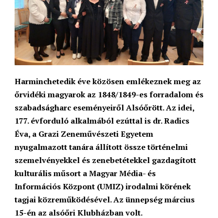
Harminchetedik éve közösen emlékeznek meg az
őrvidéki magyarok az 1848/1849-es forradalom és
szabadságharc eseményeiről Alsóőrött. Az idei,
177. évforduló alkalmából ezúttal is dr. Radics
Éva, a Grazi Zeneművészeti Egyetem
nyugalmazott tanára állított össze történelmi
szemelvényekkel és zenebetétekkel gazdagított
kulturális műsort a Magyar Média- és
Információs Központ (UMIZ) irodalmi körének
tagjai közreműködésével. Az ünnepség március
15-én az alsóőri Klubházban volt.