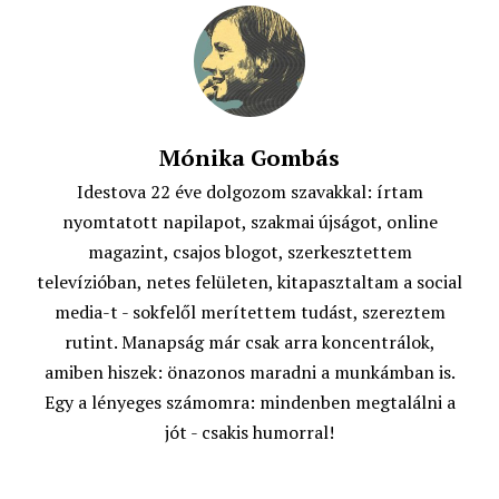
o
p
r
k
p
Mónika Gombás
Idestova 22 éve dolgozom szavakkal: írtam
nyomtatott napilapot, szakmai újságot, online
magazint, csajos blogot, szerkesztettem
televízióban, netes felületen, kitapasztaltam a social
media-t - sokfelől merítettem tudást, szereztem
rutint. Manapság már csak arra koncentrálok,
amiben hiszek: önazonos maradni a munkámban is.
Egy a lényeges számomra: mindenben megtalálni a
jót - csakis humorral!