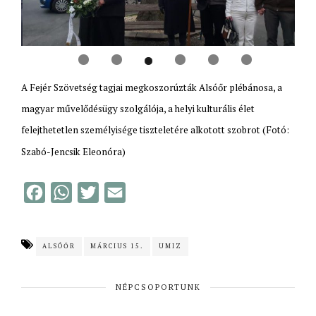
A Fejér Szövetség tagjai megkoszorúzták Alsóőr plébánosa, a
magyar művelődésügy szolgálója, a helyi kulturális élet
felejthetetlen személyisége tiszteletére alkotott szobrot (Fotó:
Szabó-Jencsik Eleonóra)
F
W
T
E
a
h
w
m
c
a
i
a
ALSÓŐR
MÁRCIUS 15.
UMIZ
e
t
t
i
b
s
t
l
NÉPCSOPORTUNK
o
A
e