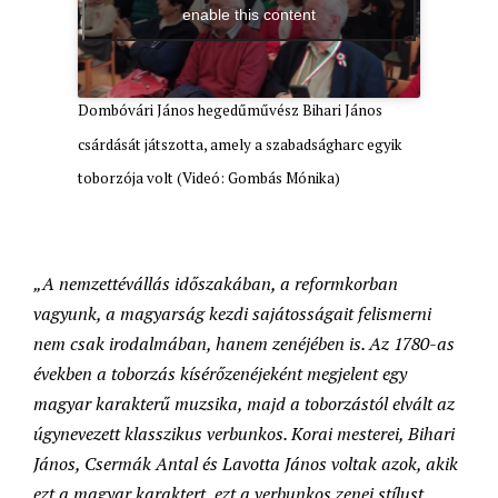
enable this content
Dombóvári János hegedűművész Bihari János
csárdását játszotta, amely a szabadságharc egyik
toborzója volt (Videó: Gombás Mónika)
„A nemzettévállás időszakában, a reformkorban
vagyunk, a magyarság kezdi sajátosságait felismerni
nem csak irodalmában, hanem zenéjében is. Az 1780-as
években a toborzás kísérőzenéjeként megjelent egy
magyar karakterű muzsika, majd a toborzástól elvált az
úgynevezett klasszikus verbunkos. Korai mesterei, Bihari
János, Csermák Antal és Lavotta János voltak azok, akik
ezt a magyar karaktert, ezt a verbunkos zenei stílust