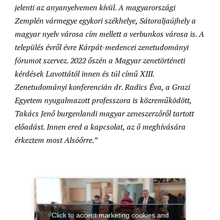
jelenti az anyanyelvemen kívül. A magyarországi
Zemplén vármegye egykori székhelye, Sátoraljaújhely a
magyar nyelv városa cím mellett a verbunkos városa is. A
település évről évre Kárpát-medencei zenetudományi
fórumot szervez. 2022 őszén a Magyar zenetörténeti
kérdések Lavottától innen és túl című XIII.
Zenetudományi konferencián dr. Radics Éva, a Grazi
Egyetem nyugalmazott professzora is közreműködött,
Takács Jenő burgenlandi magyar zeneszerzőről tartott
előadást. Innen ered a kapcsolat, az ő meghívására
érkeztem most Alsóőrre.”
Click to accept marketing cookies and