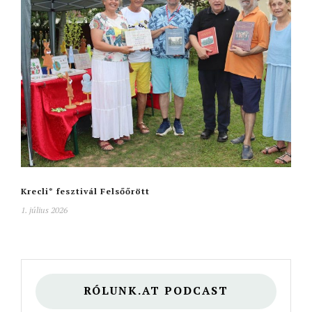
Krecli* fesztivál Felsőőrött
1. július 2026
RÓLUNK.AT PODCAST