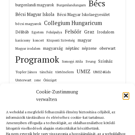
Bécs
burgenlandi magyarok
Burgenlandungarn
Bécsi Magyar Iskola
Bécsi Magyar Iskolaegyesület
Collegium Hungaricum
bécsi magyarok
Felsőőr
Graz
Irodalom
Délibáb
Felsőpulya
Egyetem
magyar
karácsony
koncert
Központi Szövetség
magyarság
néptánc
népzene
oberwart
Magyar irodalom
Programok
Színház
Svung
Somogyi Attila
UMIZ
Topler János
történelem
táncház
UMIZ4Kids
Unterwart
Őrisziget
zene
Cookie-Zustimmung
verwalten
A weboldal a megfelelő felhasználói élmény biztosítása céljából, az
Korábbi cikkek
információk tárolásához és eléréséhez cookie-kat tartalmaz.
Amennyiben elfogadja a technológiát, az oldalhasználathoz kötődő
látogatói viselkedések alapján statisztikákat készíthetünk.
Ha nem egyezik bele vagy visszavonja a hozzájárulását, az a weboldalhoz