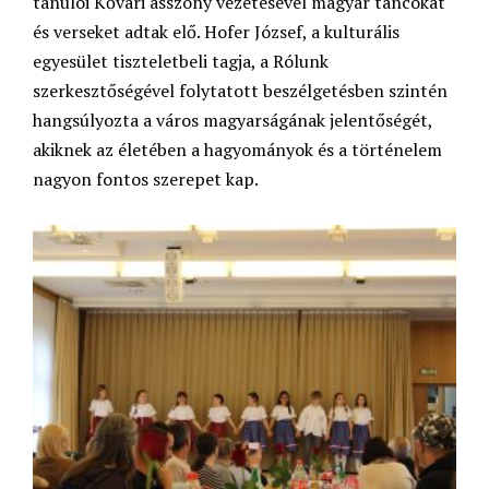
tanulói Kővári asszony vezetésével magyar táncokat
és verseket adtak elő. Hofer József, a kulturális
egyesület tiszteletbeli tagja, a Rólunk
szerkesztőségével folytatott beszélgetésben szintén
hangsúlyozta a város magyarságának jelentőségét,
akiknek az életében a hagyományok és a történelem
nagyon fontos szerepet kap.