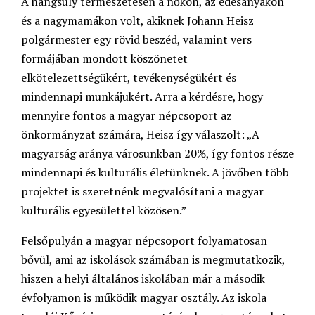
A hangsúly természetesen a nőkön, az édesanyákon
és a nagymamákon volt, akiknek Johann Heisz
polgármester egy rövid beszéd, valamint vers
formájában mondott köszönetet
elkötelezettségükért, tevékenységükért és
mindennapi munkájukért. Arra a kérdésre, hogy
mennyire fontos a magyar népcsoport az
önkormányzat számára, Heisz így válaszolt: „A
magyarság aránya városunkban 20%, így fontos része
mindennapi és kulturális életünknek. A jövőben több
projektet is szeretnénk megvalósítani a magyar
kulturális egyesülettel közösen.”
Felsőpulyán a magyar népcsoport folyamatosan
bővül, ami az iskolások számában is megmutatkozik,
hiszen a helyi általános iskolában már a második
évfolyamon is működik magyar osztály. Az iskola