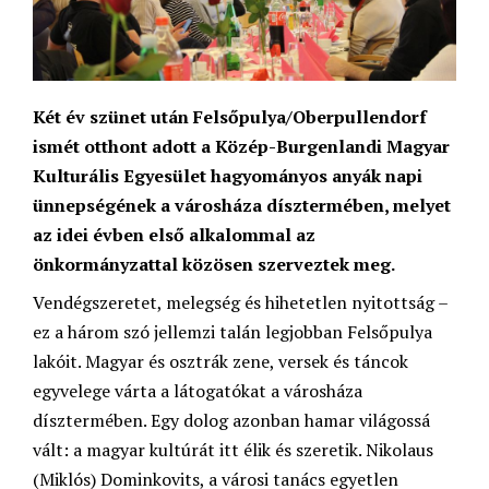
Két év szünet után Felsőpulya/Oberpullendorf
ismét otthont adott a Közép-Burgenlandi Magyar
Kulturális Egyesület hagyományos anyák napi
ünnepségének a városháza dísztermében, melyet
az idei évben első alkalommal az
önkormányzattal közösen szerveztek meg.
Vendégszeretet, melegség és hihetetlen nyitottság –
ez a három szó jellemzi talán legjobban Felsőpulya
lakóit. Magyar és osztrák zene, versek és táncok
egyvelege várta a látogatókat a városháza
dísztermében. Egy dolog azonban hamar világossá
vált: a magyar kultúrát itt élik és szeretik. Nikolaus
(Miklós) Dominkovits, a városi tanács egyetlen