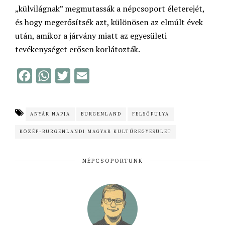
„külvilágnak” megmutassák a népcsoport életerejét,
és hogy megerősítsék azt, különösen az elmúlt évek
után, amikor a járvány miatt az egyesületi
tevékenységet erősen korlátozták.
F
W
T
E
a
h
w
m
c
a
i
a
ANYÁK NAPJA
BURGENLAND
FELSŐPULYA
e
t
t
i
KÖZÉP-BURGENLANDI MAGYAR KULTÚREGYESÜLET
b
s
t
l
o
A
e
NÉPCSOPORTUNK
o
p
r
k
p