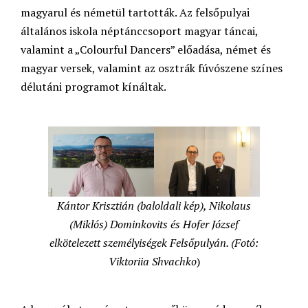
magyarul és németül tartották. Az felsőpulyai
általános iskola néptánccsoport magyar táncai,
valamint a „Colourful Dancers” előadása, német és
magyar versek, valamint az osztrák fúvószene színes
délutáni programot kínáltak.
Kántor Krisztián (baloldali kép), Nikolaus
(Miklós) Dominkovits és Hofer József
elkötelezett személyiségek Felsőpulyán. (Fotó:
Viktoriia Shvachko
)