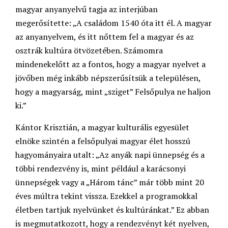
magyar anyanyelvű tagja az interjúban
megerősítette: „A családom 1540 óta itt él. A magyar
az anyanyelvem, és itt nőttem fel a magyar és az
osztrák kultúra ötvözetében. Számomra
mindenekelőtt az a fontos, hogy a magyar nyelvet a
jövőben még inkább népszerűsítsük a településen,
hogy a magyarság, mint „sziget” Felsőpulya ne haljon
ki.”
Kántor Krisztián, a magyar kulturális egyesület
elnöke szintén a felsőpulyai magyar élet hosszú
hagyományaira utalt: „Az anyák napi ünnepség és a
többi rendezvény is, mint például a karácsonyi
ünnepségek vagy a „Három tánc” már több mint 20
éves múltra tekint vissza. Ezekkel a programokkal
életben tartjuk nyelvünket és kultúránkat.” Ez abban
is megmutatkozott, hogy a rendezvényt két nyelven,