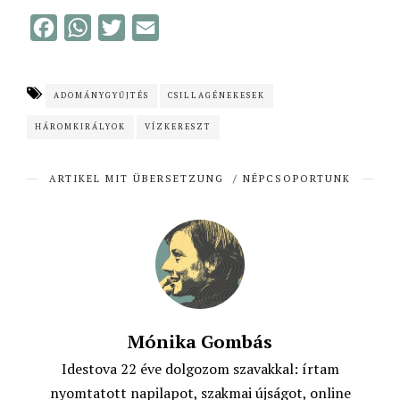
F
W
T
E
a
h
w
m
c
a
i
a
ADOMÁNYGYŰJTÉS
CSILLAGÉNEKESEK
e
t
t
i
HÁROMKIRÁLYOK
VÍZKERESZT
b
s
t
l
o
A
e
ARTIKEL MIT ÜBERSETZUNG
/
NÉPCSOPORTUNK
o
p
r
k
p
Mónika Gombás
Idestova 22 éve dolgozom szavakkal: írtam
nyomtatott napilapot, szakmai újságot, online