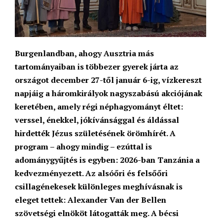
Burgenlandban, ahogy Ausztria más
tartományaiban is többezer gyerek járta az
országot december 27-től január 6-ig, vízkereszt
napjáig a háromkirályok nagyszabású akciójának
keretében, amely régi néphagyományt éltet:
verssel, énekkel, jókívánsággal és áldással
hirdették Jézus születésének örömhírét. A
program – ahogy mindig – ezúttal is
adománygyűjtés is egyben: 2026-ban Tanzánia a
kedvezményezett. Az alsóőri és felsőőri
csillagénekesek különleges meghívásnak is
eleget tettek: Alexander Van der Bellen
szövetségi elnököt látogatták meg. A bécsi