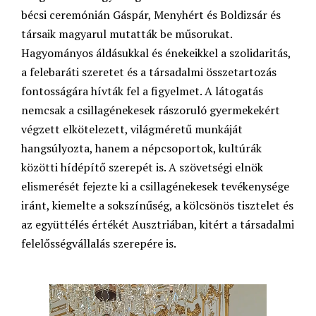
bécsi ceremónián Gáspár, Menyhért és Boldizsár és
társaik magyarul mutatták be műsorukat.
Hagyományos áldásukkal és énekeikkel a szolidaritás,
a felebaráti szeretet és a társadalmi összetartozás
fontosságára hívták fel a figyelmet. A látogatás
nemcsak a csillagénekesek rászoruló gyermekekért
végzett elkötelezett, világméretű munkáját
hangsúlyozta, hanem a népcsoportok, kultúrák
közötti hídépítő szerepét is. A szövetségi elnök
elismerését fejezte ki a csillagénekesek tevékenysége
iránt, kiemelte a sokszínűség, a kölcsönös tisztelet és
az együttélés értékét Ausztriában, kitért a társadalmi
felelősségvállalás szerepére is.