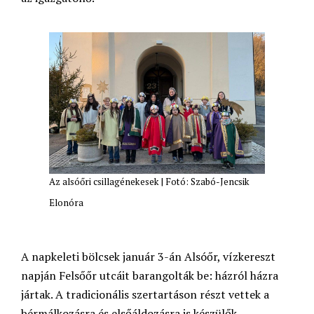
Az alsóőri csillagénekesek | Fotó: Szabó-Jencsik
Elonóra
A napkeleti bölcsek január 3-án Alsóőr, vízkereszt
napján Felsőőr utcáit barangolták be: házról házra
jártak. A tradicionális szertartáson részt vettek a
bérmálkozásra és elsőáldozásra is készülők.