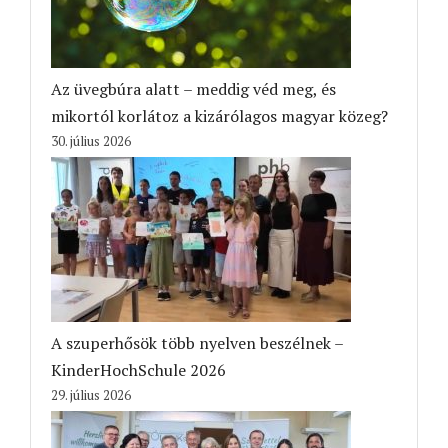
Az üvegbúra alatt – meddig véd meg, és
mikortól korlátoz a kizárólagos magyar közeg?
30. július 2026
A szuperhősök több nyelven beszélnek –
KinderHochSchule 2026
29. július 2026