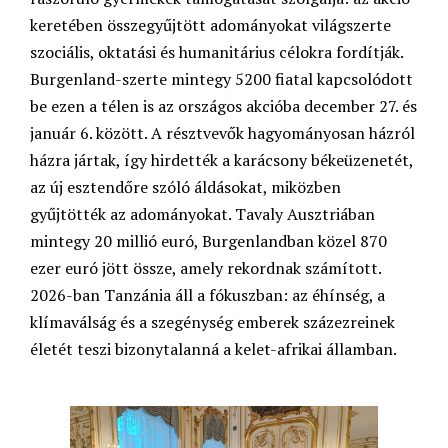
keretében összegyűjtött adományokat világszerte
szociális, oktatási és humanitárius célokra fordítják.
Burgenland-szerte mintegy 5200 fiatal kapcsolódott
be ezen a télen is az országos akcióba december 27. és
január 6. között. A résztvevők hagyományosan házról
házra jártak, így hirdették a karácsony békeüzenetét,
az új esztendőre szóló áldásokat, miközben
gyűjtötték az adományokat. Tavaly Ausztriában
mintegy 20 millió euró, Burgenlandban közel 870
ezer euró jött össze, amely rekordnak számított.
2026-ban Tanzánia áll a fókuszban: az éhínség, a
klímaválság és a szegénység emberek százezreinek
életét teszi bizonytalanná a kelet-afrikai államban.