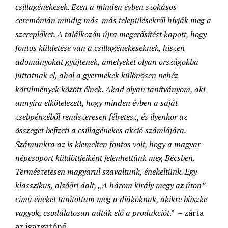
csillagénekesek. Ezen a minden évben szokásos
ceremónián mindig más-más településekről hívják meg a
szereplőket. A találkozón újra megerősítést kapott, hogy
fontos küldetése van a csillagénekeseknek, hiszen
adományokat gyűjtenek, amelyeket olyan országokba
juttatnak el, ahol a gyermekek különösen nehéz
körülmények között élnek. Akad olyan tanítványom, aki
annyira elkötelezett, hogy minden évben a saját
zsebpénzéből rendszeresen félretesz, és ilyenkor az
összeget befizeti a csillagénekes akció számlájára.
Számunkra az is kiemelten fontos volt, hogy a magyar
népcsoport küldöttjeiként jelenhettünk meg Bécsben.
Természetesen magyarul szavaltunk, énekeltünk. Egy
klasszikus, alsóőri dalt, „A három király megy az úton”
című éneket tanítottam meg a diákoknak, akikre büszke
vagyok, csodálatosan adták elő a produkciót
.” – zárta
az igazgatónő.