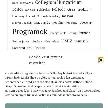
Collegium Hungaricum
bécsi magyarok
Felsőőr
Graz
Irodalom
Délibáb
Felsőpulya
Egyetem
magyar
karácsony
koncert
Központi Szövetség
magyarság
néptánc
népzene
oberwart
Magyar irodalom
Programok
Színház
Svung
Somogyi Attila
UMIZ
Topler János
történelem
táncház
UMIZ4Kids
Unterwart
Őrisziget
zene
Cookie-Zustimmung
verwalten
A weboldal a megfelelő felhasználói élmény biztosítása céljából, az
Korábbi cikkek
információk tárolásához és eléréséhez cookie-kat tartalmaz.
Amennyiben elfogadja a technológiát, az oldalhasználathoz kötődő
látogatói viselkedések alapján statisztikákat készíthetünk.
Ha nem egyezik bele vagy visszavonja a hozzájárulását, az a weboldalhoz
kötődő bizonyos funkciók optimális működését befolyásolhatja.