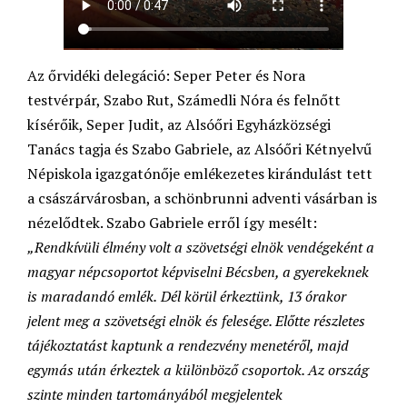
Az őrvidéki delegáció: Seper Peter és Nora
testvérpár, Szabo Rut, Számedli Nóra és felnőtt
kísérőik, Seper Judit, az Alsóőri Egyházközségi
Tanács tagja és Szabo Gabriele, az Alsóőri Kétnyelvű
Népiskola igazgatónője emlékezetes kirándulást tett
a császárvárosban, a schönbrunni adventi vásárban is
nézelődtek. Szabo Gabriele erről így mesélt:
„Rendkívüli élmény volt a szövetségi elnök vendégeként a
magyar népcsoportot képviselni Bécsben, a gyerekeknek
is maradandó emlék.
Dél körül érkeztünk, 13 órakor
jelent meg a szövetségi elnök és felesége. Előtte részletes
tájékoztatást kaptunk a rendezvény menetéről, majd
egymás után érkeztek a különböző csoportok. Az ország
szinte minden tartományából megjelentek