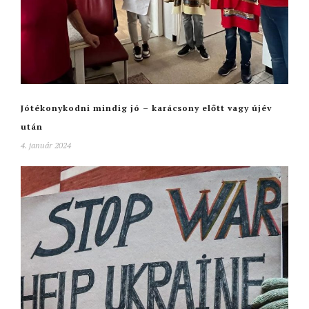
Jótékonykodni mindig jó – karácsony előtt vagy újév
után
4. január 2024