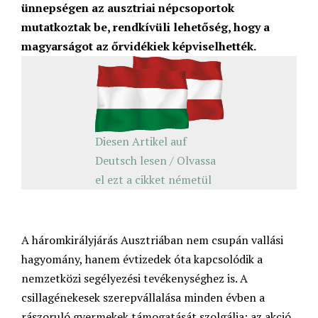
ünnepségen az ausztriai népcsoportok
mutatkoztak be, rendkívüli lehetőség, hogy a
magyarságot az őrvidékiek képviselhették.
Diesen Artikel auf
Deutsch lesen / Olvassa
el ezt a cikket németül
A háromkirályjárás Ausztriában nem csupán vallási
hagyomány, hanem évtizedek óta kapcsolódik a
nemzetközi segélyezési tevékenységhez is. A
csillagénekesek szerepvállalása minden évben a
rászoruló gyermekek támogatását szolgálja: az akció