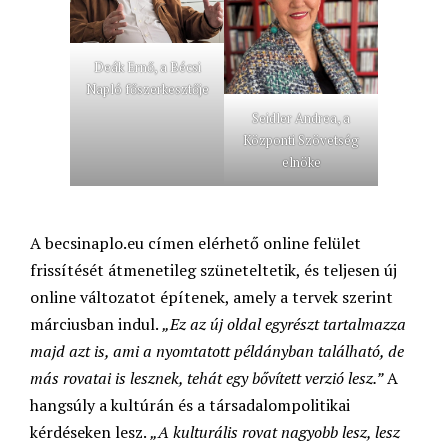
Deák Ernő, a Bécsi
Napló főszerkesztője
Seidler Andrea, a
Központi Szövetség
elnöke
A becsinaplo.eu címen elérhető online felület
frissítését átmenetileg szüneteltetik, és teljesen új
online változatot építenek, amely a tervek szerint
márciusban indul.
„Ez az új oldal egyrészt tartalmazza
majd azt is, ami a nyomtatott példányban található, de
más rovatai is lesznek, tehát egy bővített verzió lesz.”
A
hangsúly a kultúrán és a társadalompolitikai
kérdéseken lesz.
„A kulturális rovat nagyobb lesz, lesz