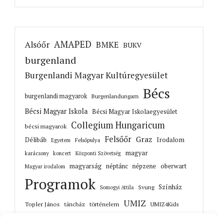
AMAPED
Alsóőr
BMKE
BUKV
burgenland
Burgenlandi Magyar Kultúregyesület
Bécs
burgenlandi magyarok
Burgenlandungarn
Bécsi Magyar Iskola
Bécsi Magyar Iskolaegyesület
Collegium Hungaricum
bécsi magyarok
Felsőőr
Graz
Irodalom
Délibáb
Felsőpulya
Egyetem
magyar
karácsony
koncert
Központi Szövetség
magyarság
néptánc
népzene
oberwart
Magyar irodalom
Programok
Színház
Svung
Somogyi Attila
UMIZ
Topler János
történelem
táncház
UMIZ4Kids
Unterwart
Őrisziget
zene