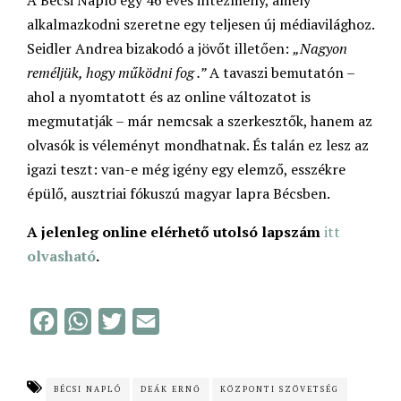
A Bécsi Napló egy 46 éves intézmény, amely
alkalmazkodni szeretne egy teljesen új médiavilághoz.
Seidler Andrea bizakodó a jövőt illetően:
„Nagyon
reméljük, hogy működni
fog
.”
A tavaszi bemutatón –
ahol a nyomtatott és az online változatot is
megmutatják – már nemcsak a szerkesztők, hanem az
olvasók is véleményt mondhatnak. És talán ez lesz az
igazi teszt: van-e még igény egy elemző, esszékre
épülő, ausztriai fókuszú magyar lapra Bécsben.
A
jelenleg online elérhető utolsó lapszám
itt
olvasható
.
F
W
T
E
a
h
w
m
c
a
i
a
BÉCSI NAPLÓ
DEÁK ERNŐ
KÖZPONTI SZÖVETSÉG