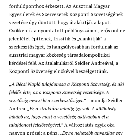
fordulóponthoz érkezett. Az Ausztriai Magyar
Egyesületek és Szervezetek Központi Szövetségének
vezetése úgy döntött, hogy átalakítják a lapot.
Csökkentik a nyomtatott példányszámot, erős online
jelenlétet építenek, frissítik és „slankítják” a
szerkesztőséget, és hangsúlyosabban fordulnak az
ausztriai magyar közösség társadalompolitikai
kérdései felé. Az átalakulásról Seidler Andreával, a
Központi Szövetség elnökével beszélgettünk.
„A Bécsi Napló tulajdonosa a Központi Szövetség, és aki
felelős érte, az a Központi Szövetség vezetősége. A
vezetőség nevezi ki a szerkesztőséget.”
– mondja Seidler
Andrea.
„Ez a struktúra mindig így volt. A különbség
inkább az, hogy most a vezetőség aktívabban él a
tulajdonosi felelősségével.”
A változtatás egyik oka
nagyon prózai: a pénz.
„Egyre nehezebb anyagilag egy