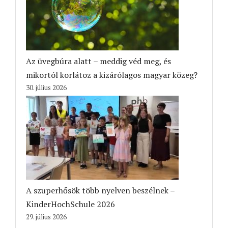
Az üvegbúra alatt – meddig véd meg, és
mikortól korlátoz a kizárólagos magyar közeg?
30. július 2026
A szuperhősök több nyelven beszélnek –
KinderHochSchule 2026
29. július 2026