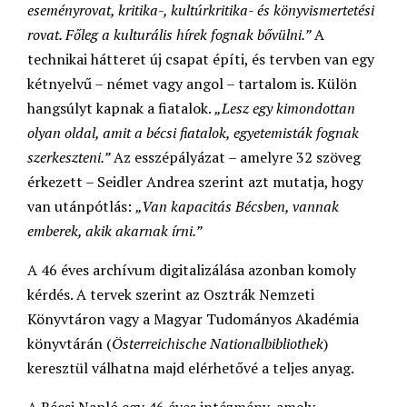
eseményrovat, kritika-, kultúrkritika- és könyvismertetési
rovat. Főleg a kulturális hírek fognak bővülni.”
A
technikai hátteret új csapat építi, és tervben van egy
kétnyelvű – német vagy angol – tartalom is. Külön
hangsúlyt kapnak a fiatalok.
„Lesz egy kimondottan
olyan oldal, amit a bécsi fiatalok, egyetemisták fognak
szerkeszteni.”
Az esszépályázat – amelyre 32 szöveg
érkezett – Seidler Andrea szerint azt mutatja, hogy
van utánpótlás:
„Van kapacitás Bécsben, vannak
emberek, akik akarnak írni.”
A 46 éves archívum digitalizálása azonban komoly
kérdés. A tervek szerint az Osztrák Nemzeti
Könyvtáron vagy a Magyar Tudományos Akadémia
könyvtárán (
Österreichische Nationalbibliothek
)
keresztül válhatna majd elérhetővé a teljes anyag.