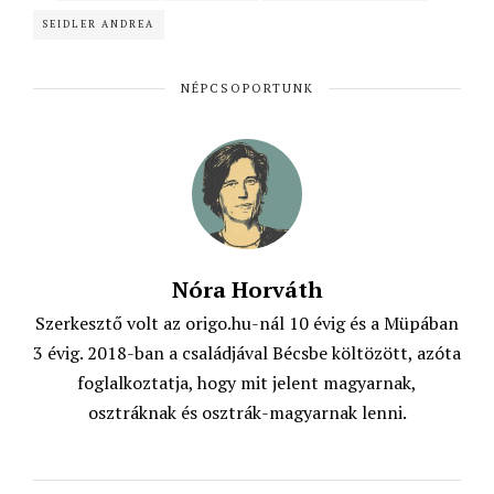
e
t
t
i
SEIDLER ANDREA
b
s
t
l
o
A
e
NÉPCSOPORTUNK
o
p
r
k
p
Nóra Horváth
Szerkesztő volt az origo.hu-nál 10 évig és a Müpában
3 évig. 2018-ban a családjával Bécsbe költözött, azóta
foglalkoztatja, hogy mit jelent magyarnak,
osztráknak és osztrák-magyarnak lenni.