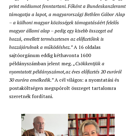
print médiumot fenntartani. Főként a Bundeskanzleramt
támogatja a lapot, a magyarországi Bethlen Gábor Alap
– a külhoni magyar közösségek támogatásáért felelős
magyar állami alap – pedig egy kisebb összeget ad
hozzá, emellett természetesen az előfizetőink is
hozzájárulnak a működéshez.”
A 16 oldalas
sajtóorgánum eddig kéthavonta 1600
példányszámban jelent meg.
„Csökkentjük a
nyomtatott példányszámot
,
az éves előfizetés 20 euróról
30 euróra emelkedik.”
A cél világos: a nyomtatási és
postaköltségen megspórolt összeget tartalomra
szeretnék fordítani.