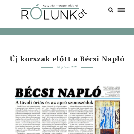
Új korszak előtt a Bécsi Napló
26. február 2026