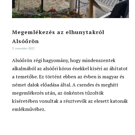
Megemlékezés az elhunytakról
Alsóőrön
3. november 2022
Alsóőrön régi hagyomány, hogy mindenszentek
alkalmából az alsóőri kórus énekkel kíséri az áhítatot
a temetőbe. Ez történt ebben az évben is magyar és
német dalok előadása által. A csendes és meghitt
megemlékezés után, az önkéntes tűzoltók
kíséretében vonultak a résztvevők az elesett katonák
emlékművéhez.