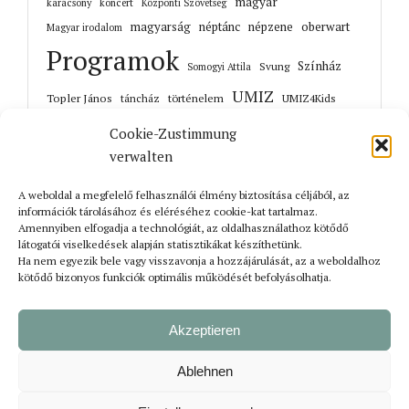
magyar
karácsony
koncert
Központi Szövetség
magyarság
néptánc
népzene
oberwart
Magyar irodalom
Programok
Színház
Svung
Somogyi Attila
UMIZ
Topler János
történelem
táncház
UMIZ4Kids
Unterwart
Őrisziget
zene
Cookie-Zustimmung
verwalten
A weboldal a megfelelő felhasználói élmény biztosítása céljából, az
információk tárolásához és eléréséhez cookie-kat tartalmaz.
Korábbi cikkek
Amennyiben elfogadja a technológiát, az oldalhasználathoz kötődő
látogatói viselkedések alapján statisztikákat készíthetünk.
Ha nem egyezik bele vagy visszavonja a hozzájárulását, az a weboldalhoz
kötődő bizonyos funkciók optimális működését befolyásolhatja.
Akzeptieren
Ablehnen
Bejelentkezés
Impresszum
Adatvédelmi tájékoztató