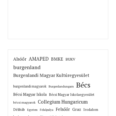
AMAPED
Alsóőr
BMKE
BUKV
burgenland
Burgenlandi Magyar Kultúregyesület
Bécs
burgenlandi magyarok
Burgenlandungarn
Bécsi Magyar Iskola
Bécsi Magyar Iskolaegyesület
Collegium Hungaricum
bécsi magyarok
Felsőőr
Graz
Irodalom
Délibáb
Felsőpulya
Egyetem