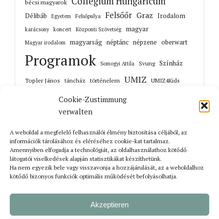
Collegium Hungaricum
bécsi magyarok
Felsőőr
Graz
Irodalom
Délibáb
Felsőpulya
Egyetem
magyar
karácsony
koncert
Központi Szövetség
magyarság
néptánc
népzene
oberwart
Magyar irodalom
Programok
Színház
Svung
Somogyi Attila
UMIZ
Topler János
történelem
táncház
UMIZ4Kids
Unterwart
Őrisziget
zene
Cookie-Zustimmung
verwalten
A weboldal a megfelelő felhasználói élmény biztosítása céljából, az
információk tárolásához és eléréséhez cookie-kat tartalmaz.
Korábbi cikkek
Amennyiben elfogadja a technológiát, az oldalhasználathoz kötődő
látogatói viselkedések alapján statisztikákat készíthetünk.
Ha nem egyezik bele vagy visszavonja a hozzájárulását, az a weboldalhoz
kötődő bizonyos funkciók optimális működését befolyásolhatja.
Akzeptieren