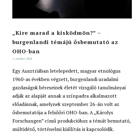
„Kire marad a kisködmön?” –
burgenlandi témájú ősbemutató az
OHO-ban
1. október 2024
Egy Ausztriában letelepedett, magyar etnológus
1960-as években végzett, burgenlandi uradalmi
gazdaságok béreseinek életét vizsgáló tanulmányai
adják az alapját annak a színpadra alkalmazott
előadásnak, amelynek szeptember 26-án volt az
ősbemutatója a felsőőri OHO-ban. A „Károlys
Forschungen” című produkcióhoz a témát bemutató,
múltidéző, történelmi kiállítás is kapcsolódik.