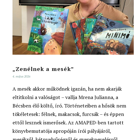
„Zenélnek a mesék”
4. május 2026
A mesék akkor működnek igazán, ha nem akarják
eltitkolni a valóságot – vallja Mrena Julianna, a
Bécsben élő költő, író. Történeteiben a hősök nem
tökéletesek: félnek, makacsok, furcsák – és éppen
ettől lesznek ismerősek. Az AMAPED-ben tartott
könyvbemutatója apropóján írói pályájáról,
mesékről, kétnyelvűségről és gyereknevelésről