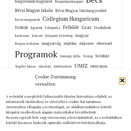
burgenlandi magyarok
Burgenlandungarn
Bécsi Magyar Iskola
Bécsi Magyar Iskolaegyesület
Collegium Hungaricum
bécsi magyarok
Felsőőr
Graz
Irodalom
Délibáb
Felsőpulya
Egyetem
magyar
karácsony
koncert
Központi Szövetség
magyarság
néptánc
népzene
oberwart
Magyar irodalom
Programok
Színház
Svung
Somogyi Attila
UMIZ
Topler János
történelem
táncház
UMIZ4Kids
Unterwart
Őrisziget
zene
Cookie-Zustimmung
verwalten
A weboldal a megfelelő felhasználói élmény biztosítása céljából, az
információk tárolásához és eléréséhez cookie-kat tartalmaz.
Korábbi cikkek
Amennyiben elfogadja a technológiát, az oldalhasználathoz kötődő
látogatói viselkedések alapján statisztikákat készíthetünk.
Ha nem egyezik bele vagy visszavonja a hozzájárulását, az a weboldalhoz
kötődő bizonyos funkciók optimális működését befolyásolhatja.