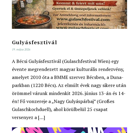
Gulyásfesztivál
19. május 2026
A Bécsi Gulyásfesztivál (Gulaschfestival Wien) egy
évente megrendezett magyar kulturális rendezvény,
amelyet 2010 óta a BMME szervez Bécsben, a Duna-
parkban (1220 Bécs). Az elmúlt évek nagy sikere után
örömmel várunk mindenkit 2026. június 13-án és 14-
én! Fő vonzereje a „Nagy Gulyáspárbaj” (Großes
Gulaschkochduell), ahol körülbelül 25 csapat
versenyez a […]