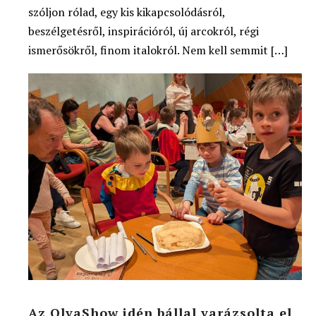
szóljon rólad, egy kis kikapcsolódásról,
beszélgetésről, inspirációról, új arcokról, régi
ismerősökről, finom italokról. Nem kell semmit […]
Az OlvaShow idén bállal varázsolta el