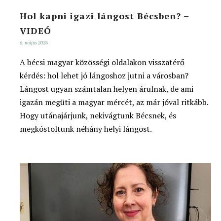
Hol kapni igazi lángost Bécsben? –
VIDEÓ
6. május 2026
A bécsi magyar közösségi oldalakon visszatérő
kérdés: hol lehet jó lángoshoz jutni a városban?
Lángost ugyan számtalan helyen árulnak, de ami
igazán megüti a magyar mércét, az már jóval ritkább.
Hogy utánajárjunk, nekivágtunk Bécsnek, és
megkóstoltunk néhány helyi lángost.