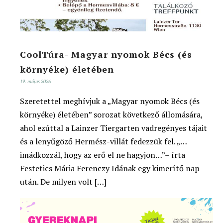
CoolTúra- Magyar nyomok Bécs (és
környéke) életében
19. május 2026
Szeretettel meghívjuk a „Magyar nyomok Bécs (és
környéke) életében” sorozat következő állomására,
ahol ezúttal a Lainzer Tiergarten vadregényes tájait
és a lenyűgöző Hermész-villát fedezzük fel. „…
imádkozzál, hogy az erő el ne hagyjon…”– írta
Festetics Mária Ferenczy Idának egy kimerítő nap
után. De milyen volt […]