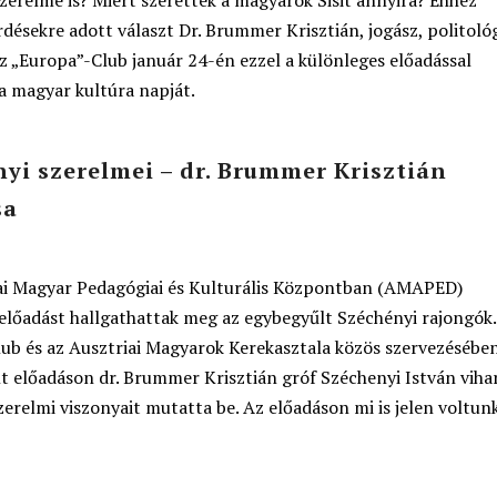
zerelme is? Miért szerették a magyarok Sisit annyira? Ehhez
désekre adott választ Dr. Brummer Krisztián, jogász, politoló
z „Europa”-Club január 24-én ezzel a különleges előadással
a magyar kultúra napját.
yi szerelmei – dr. Brummer Krisztián
sa
ai Magyar Pedagógiai és Kulturális Központban (AMAPED)
előadást hallgathattak meg az egybegyűlt Széchényi rajongók.
lub és az Ausztriai Magyarok Kerekasztala közös szervezésébe
t előadáson dr. Brummer Krisztián gróf Széchenyi István viha
szerelmi viszonyait mutatta be. Az előadáson mi is jelen voltun