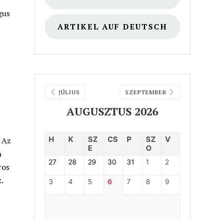
gus
ARTIKEL AUF DEUTSCH
JÚLIUS
SZEPTEMBER
AUGUSZTUS 2026
H
K
SZ
CS
P
SZ
V
 Az
E
O
n
27
28
29
30
31
1
2
ros
k.
3
4
5
6
7
8
9