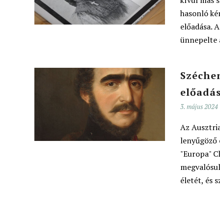
kívül más s
hasonló kér
előadása. A
ünnepelte 
Széchen
előadá
3. május 2024
Az Ausztri
lenyűgöző 
"Europa" C
megvalósul
életét, és 