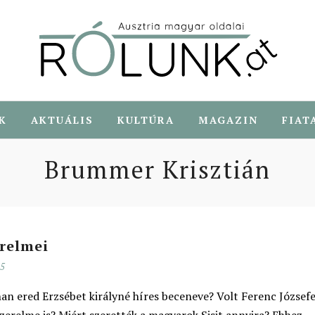
K
AKTUÁLIS
KULTÚRA
MAGAZIN
FIAT
Brummer Krisztián
erelmei
25
an ered Erzsébet királyné híres beceneve? Volt Ferenc József