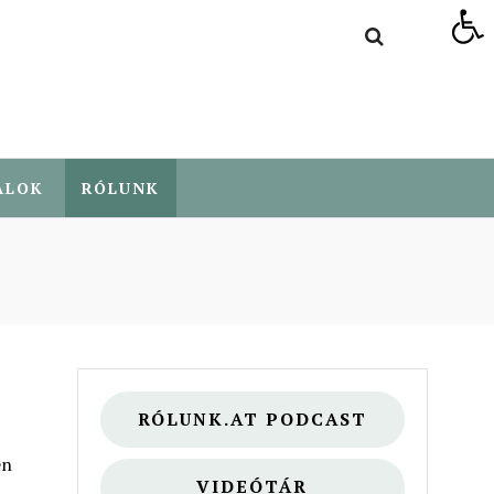
Eszköztár megnyitása
ALOK
RÓLUNK
RÓLUNK.AT PODCAST
en
VIDEÓTÁR