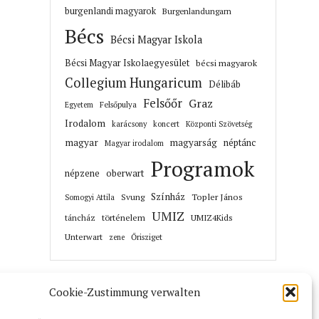
burgenlandi magyarok
Burgenlandungarn
Bécs
Bécsi Magyar Iskola
Bécsi Magyar Iskolaegyesület
bécsi magyarok
Collegium Hungaricum
Délibáb
Felsőőr
Graz
Felsőpulya
Egyetem
Irodalom
karácsony
koncert
Központi Szövetség
magyar
magyarság
néptánc
Magyar irodalom
Programok
népzene
oberwart
Színház
Topler János
Svung
Somogyi Attila
UMIZ
történelem
táncház
UMIZ4Kids
Unterwart
Őrisziget
zene
Cookie-Zustimmung verwalten