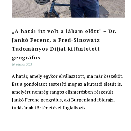
„A határ itt volt a lábam előtt” – Dr.
Jankó Ferenc, a Fred-Sinowatz
Tudományos Díjjal kitüntetett
geográfus
16. október 2025
A határ, amely egykor elválasztott, ma már összeköt.
Ezt a gondolatot testesíti meg az a kutatói életút is,
amelyért nemrég rangos elismerésben részesült
Jankó Ferenc geográfus, aki Burgenland földrajzi
tudásának történetével foglalkozik.