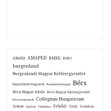
AMAPED
Alsóőr
BMKE
BUKV
burgenland
Burgenlandi Magyar Kultúregyesület
Bécs
burgenlandi magyarok
Burgenlandungarn
Bécsi Magyar Iskola
Bécsi Magyar Iskolaegyesület
Collegium Hungaricum
bécsi magyarok
Felsőőr
Graz
Irodalom
Délibáb
Felsőpulya
Egyetem