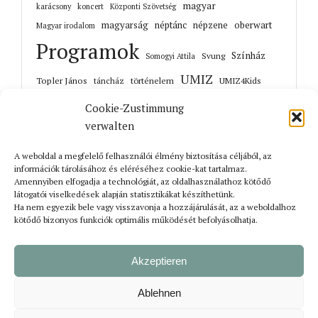
magyar
karácsony
koncert
Központi Szövetség
magyarság
néptánc
népzene
oberwart
Magyar irodalom
Programok
Színház
Svung
Somogyi Attila
UMIZ
Topler János
történelem
táncház
UMIZ4Kids
Unterwart
Őrisziget
zene
Cookie-Zustimmung
verwalten
A weboldal a megfelelő felhasználói élmény biztosítása céljából, az
információk tárolásához és eléréséhez cookie-kat tartalmaz.
Korábbi cikkek
Amennyiben elfogadja a technológiát, az oldalhasználathoz kötődő
látogatói viselkedések alapján statisztikákat készíthetünk.
Ha nem egyezik bele vagy visszavonja a hozzájárulását, az a weboldalhoz
kötődő bizonyos funkciók optimális működését befolyásolhatja.
Akzeptieren
Ablehnen
Bejelentkezés
Impresszum
Adatvédelmi tájékoztató