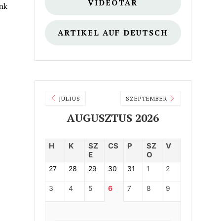
VIDEÓTÁR
nk
ARTIKEL AUF DEUTSCH
JÚLIUS
SZEPTEMBER
AUGUSZTUS 2026
H
K
SZ
CS
P
SZ
V
E
O
27
28
29
30
31
1
2
3
4
5
6
7
8
9