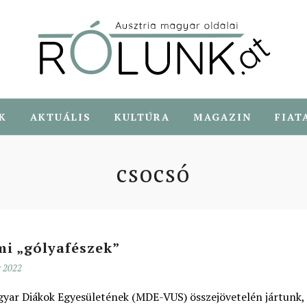
K
AKTUÁLIS
KULTÚRA
MAGAZIN
FIAT
csocsó
mi „gólyafészek”
r 2022
gyar Diákok Egyesületének (MDE-VUS) összejövetelén jártunk,