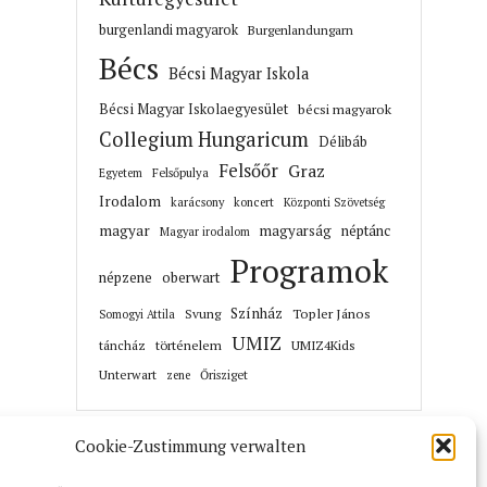
burgenlandi magyarok
Burgenlandungarn
Bécs
Bécsi Magyar Iskola
Bécsi Magyar Iskolaegyesület
bécsi magyarok
Collegium Hungaricum
Délibáb
Felsőőr
Graz
Felsőpulya
Egyetem
Irodalom
karácsony
koncert
Központi Szövetség
magyar
magyarság
néptánc
Magyar irodalom
Programok
népzene
oberwart
Színház
Topler János
Svung
Somogyi Attila
UMIZ
történelem
táncház
UMIZ4Kids
Unterwart
Őrisziget
zene
Cookie-Zustimmung verwalten