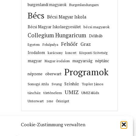
burgenlandi magyarok
Burgenlandungarn
Bécs
Bécsi Magyar Iskola
Bécsi Magyar Iskolaegyesület
bécsi magyarok
Collegium Hungaricum
Délibáb
Felsőőr
Graz
Felsőpulya
Egyetem
Irodalom
karácsony
koncert
Központi Szövetség
magyar
magyarság
néptánc
Magyar irodalom
Programok
népzene
oberwart
Színház
Topler János
Svung
Somogyi Attila
UMIZ
történelem
táncház
UMIZ4Kids
Unterwart
Őrisziget
zene
Cookie-Zustimmung verwalten