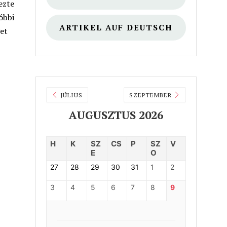
ezte
óbbi
ARTIKEL AUF DEUTSCH
get
JÚLIUS
SZEPTEMBER
AUGUSZTUS 2026
H
K
SZ
CS
P
SZ
V
E
O
27
28
29
30
31
1
2
3
4
5
6
7
8
9