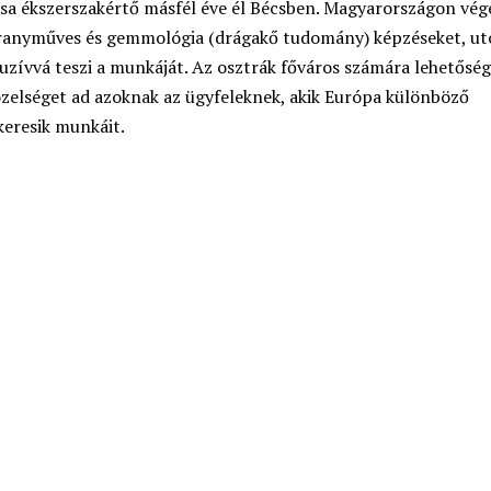
asa ékszerszakértő másfél éve él Bécsben. Magyarországon vég
aranyműves és gemmológia (drágakő tudomány) képzéseket, ut
uzívvá teszi a munkáját. Az osztrák főváros számára lehetősé
közelséget ad azoknak az ügyfeleknek, akik Európa különböző
keresik munkáit.