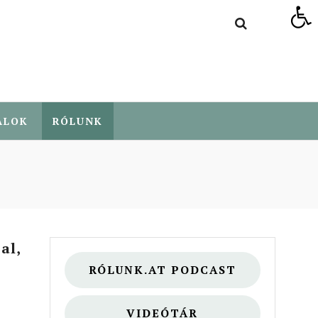
Eszköztár megnyitása
ALOK
RÓLUNK
al,
RÓLUNK.AT PODCAST
VIDEÓTÁR