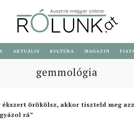
K
AKTUÁLIS
KULTÚRA
MAGAZIN
FIAT
gemmológia
 ékszert örökölsz, akkor tiszteld meg azz
gyázol rá”