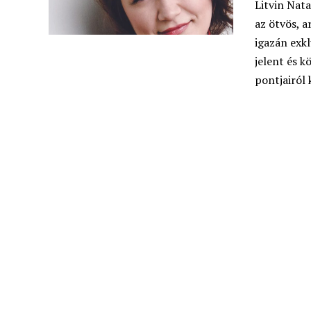
Litvin Nat
az ötvös, 
igazán exkl
jelent és 
pontjairól 