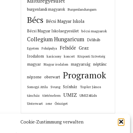
Kultúregyesület
burgenlandi magyarok
Burgenlandungarn
Bécs
Bécsi Magyar Iskola
Bécsi Magyar Iskolaegyesület
bécsi magyarok
Collegium Hungaricum
Délibáb
Felsőőr
Graz
Felsőpulya
Egyetem
Irodalom
karácsony
koncert
Központi Szövetség
magyar
magyarság
néptánc
Magyar irodalom
Programok
népzene
oberwart
Színház
Topler János
Svung
Somogyi Attila
UMIZ
történelem
táncház
UMIZ4Kids
Unterwart
Őrisziget
zene
Cookie-Zustimmung verwalten