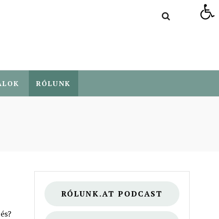
Eszköztár megnyitása
ALOK
RÓLUNK
RÓLUNK.AT PODCAST
zés?