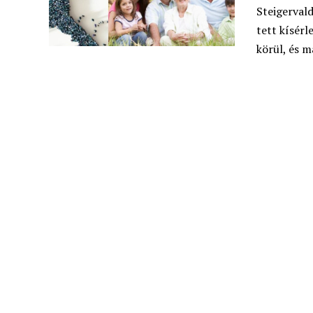
Steigerval
tett kísérl
körül, és 