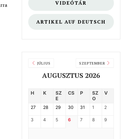
VIDEÓTÁR
arra
ARTIKEL AUF DEUTSCH
JÚLIUS
SZEPTEMBER
AUGUSZTUS 2026
H
K
SZ
CS
P
SZ
V
E
O
27
28
29
30
31
1
2
3
4
5
6
7
8
9