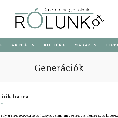
K
AKTUÁLIS
KULTÚRA
MAGAZIN
FIAT
Generációk
ciók harca
025
 egy generációkutató? Egyáltalán mit jelent a generáció kifeje