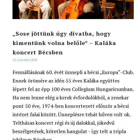
„Sose jöttünk úgy divatba, hogy
kimentünk volna belőle” – Kaláka
koncert Bécsben
12. november 2024
Fennállásának 60. évét ünnepli a bécsi „Europa“-Club.
Ennek örömére az idén 55 éves Kaláka együttes
lépett fel az épp 100 éves Collegium Hungaricumban.
Ha nem lenne elég a kerek évfordulókból, a zenekar
pont 50 éve, 1974-ben koncertezett először a bécsi
intézet falai között. Ünneplésre tehát bőven volt ok.
Teltházas koncert régi és új dalokkal, jókedvű
beszélgetések, kötetlen hangulat - így telt a tripla
jubileum Bécsben.