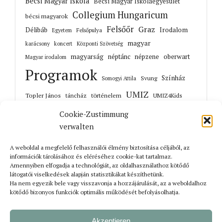
Bécsi Magyar Iskola
Bécsi Magyar Iskolaegyesület
Collegium Hungaricum
bécsi magyarok
Felsőőr
Graz
Irodalom
Délibáb
Felsőpulya
Egyetem
magyar
karácsony
koncert
Központi Szövetség
magyarság
néptánc
népzene
oberwart
Magyar irodalom
Programok
Színház
Svung
Somogyi Attila
UMIZ
Topler János
történelem
táncház
UMIZ4Kids
Unterwart
Őrisziget
zene
Cookie-Zustimmung
verwalten
A weboldal a megfelelő felhasználói élmény biztosítása céljából, az
információk tárolásához és eléréséhez cookie-kat tartalmaz.
Korábbi cikkek
Amennyiben elfogadja a technológiát, az oldalhasználathoz kötődő
látogatói viselkedések alapján statisztikákat készíthetünk.
Ha nem egyezik bele vagy visszavonja a hozzájárulását, az a weboldalhoz
kötődő bizonyos funkciók optimális működését befolyásolhatja.
Akzeptieren