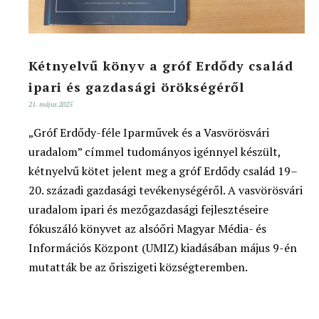
Kétnyelvű könyv a gróf Erdődy család
ipari és gazdasági örökségéről
21. május 2025
„Gróf Erdődy-féle Iparművek és a Vasvörösvári
uradalom” címmel tudományos igénnyel készült,
kétnyelvű kötet jelent meg a gróf Erdődy család 19–
20. századi gazdasági tevékenységéről. A vasvörösvári
uradalom ipari és mezőgazdasági fejlesztéseire
fókuszáló könyvet az alsóőri Magyar Média- és
Információs Központ (UMIZ) kiadásában május 9-én
mutatták be az őriszigeti községteremben.