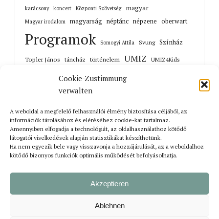
magyar
karácsony
koncert
Központi Szövetség
magyarság
néptánc
népzene
oberwart
Magyar irodalom
Programok
Színház
Svung
Somogyi Attila
UMIZ
Topler János
történelem
táncház
UMIZ4Kids
Unterwart
Őrisziget
zene
Cookie-Zustimmung
verwalten
A weboldal a megfelelő felhasználói élmény biztosítása céljából, az
információk tárolásához és eléréséhez cookie-kat tartalmaz.
Korábbi cikkek
Amennyiben elfogadja a technológiát, az oldalhasználathoz kötődő
látogatói viselkedések alapján statisztikákat készíthetünk.
Ha nem egyezik bele vagy visszavonja a hozzájárulását, az a weboldalhoz
kötődő bizonyos funkciók optimális működését befolyásolhatja.
Akzeptieren
Ablehnen