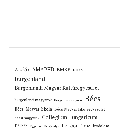
AMAPED
Alsóőr
BMKE
BUKV
burgenland
Burgenlandi Magyar Kultúregyesület
Bécs
burgenlandi magyarok
Burgenlandungarn
Bécsi Magyar Iskola
Bécsi Magyar Iskolaegyesület
Collegium Hungaricum
bécsi magyarok
Felsőőr
Graz
Irodalom
Délibáb
Felsőpulya
Egyetem