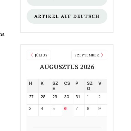
ARTIKEL AUF DEUTSCH
ha
JÚLIUS
SZEPTEMBER
AUGUSZTUS 2026
H
K
SZ
CS
P
SZ
V
E
O
27
28
29
30
31
1
2
3
4
5
6
7
8
9