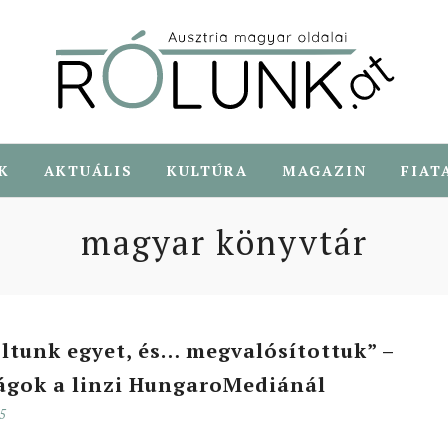
K
AKTUÁLIS
KULTÚRA
MAGAZIN
FIAT
magyar könyvtár
ltunk egyet, és… megvalósítottuk” –
ágok a linzi HungaroMediánál
25