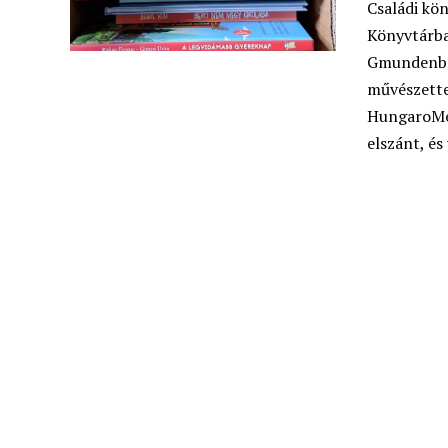
Családi kön
Könyvtárba
Gmundenban
művészetter
HungaroMed
elszánt, és