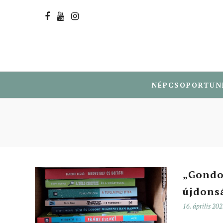
NÉPCSOPORTUN
„Gondo
újdons
16. április 20