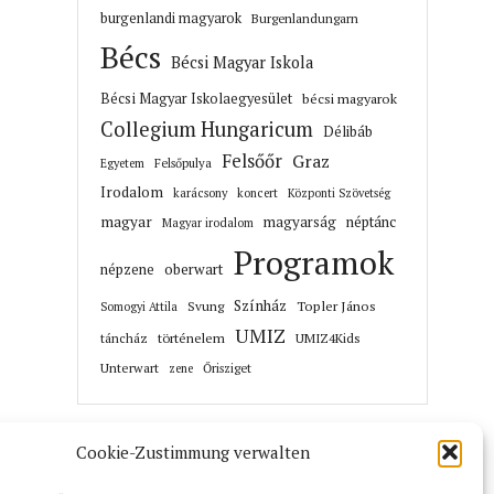
burgenlandi magyarok
Burgenlandungarn
Bécs
Bécsi Magyar Iskola
Bécsi Magyar Iskolaegyesület
bécsi magyarok
Collegium Hungaricum
Délibáb
Felsőőr
Graz
Felsőpulya
Egyetem
Irodalom
karácsony
koncert
Központi Szövetség
magyar
magyarság
néptánc
Magyar irodalom
Programok
népzene
oberwart
Színház
Topler János
Svung
Somogyi Attila
UMIZ
történelem
táncház
UMIZ4Kids
Unterwart
Őrisziget
zene
Cookie-Zustimmung verwalten