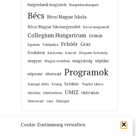
burgenlandi magyarok
Burgenlandungarn
Bécs
Bécsi Magyar Iskola
Bécsi Magyar Iskolaegyesület
bécsi magyarok
Collegium Hungaricum
Délibáb
Felsőőr
Graz
Felsőpulya
Egyetem
Irodalom
karácsony
koncert
Központi Szövetség
magyar
magyarság
néptánc
Magyar irodalom
Programok
népzene
oberwart
Színház
Topler János
Svung
Somogyi Attila
UMIZ
történelem
táncház
UMIZ4Kids
Unterwart
Őrisziget
zene
Cookie-Zustimmung verwalten