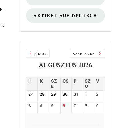
k a
ARTIKEL AUF DEUTSCH
tt.
JÚLIUS
SZEPTEMBER
AUGUSZTUS 2026
H
K
SZ
CS
P
SZ
V
E
O
27
28
29
30
31
1
2
3
4
5
6
7
8
9