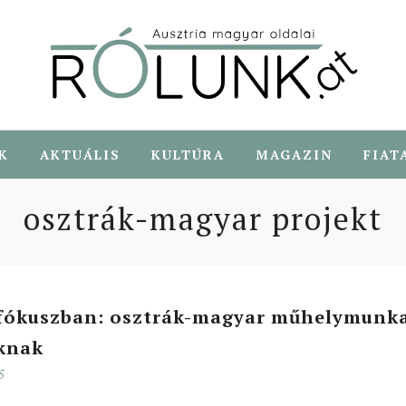
K
AKTUÁLIS
KULTÚRA
MAGAZIN
FIAT
osztrák-magyar projekt
 fókuszban: osztrák-magyar műhelymunk
knak
5