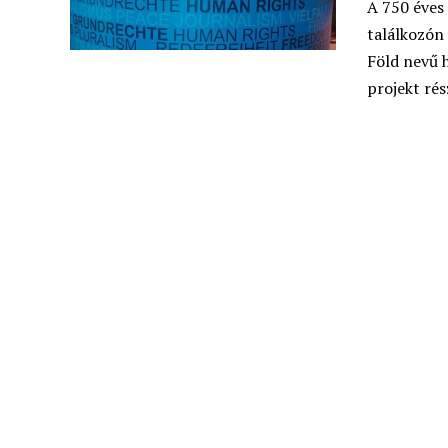
A 750 éves 
találkozón
Föld nevű
projekt rés