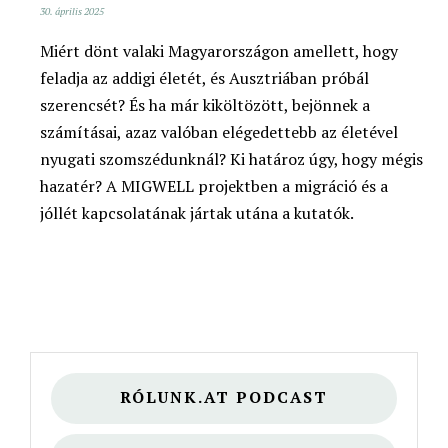
30. április 2025
Miért dönt valaki Magyarországon amellett, hogy
feladja az addigi életét, és Ausztriában próbál
szerencsét? És ha már kiköltözött, bejönnek a
számításai, azaz valóban elégedettebb az életével
nyugati szomszédunknál? Ki határoz úgy, hogy mégis
hazatér? A MIGWELL projektben a migráció és a
jóllét kapcsolatának jártak utána a kutatók.
RÓLUNK.AT PODCAST