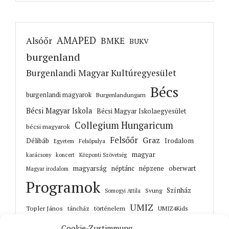
AMAPED
Alsóőr
BMKE
BUKV
burgenland
Burgenlandi Magyar Kultúregyesület
Bécs
burgenlandi magyarok
Burgenlandungarn
Bécsi Magyar Iskola
Bécsi Magyar Iskolaegyesület
Collegium Hungaricum
bécsi magyarok
Felsőőr
Graz
Irodalom
Délibáb
Felsőpulya
Egyetem
magyar
karácsony
koncert
Központi Szövetség
magyarság
néptánc
népzene
oberwart
Magyar irodalom
Programok
Színház
Svung
Somogyi Attila
UMIZ
Topler János
történelem
táncház
UMIZ4Kids
Unterwart
Őrisziget
zene
Cookie-Zustimmung