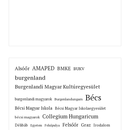
AMAPED
Alsóőr
BMKE
BUKV
burgenland
Burgenlandi Magyar Kultúregyesület
Bécs
burgenlandi magyarok
Burgenlandungarn
Bécsi Magyar Iskola
Bécsi Magyar Iskolaegyesület
Collegium Hungaricum
bécsi magyarok
Felsőőr
Graz
Irodalom
Délibáb
Felsőpulya
Egyetem