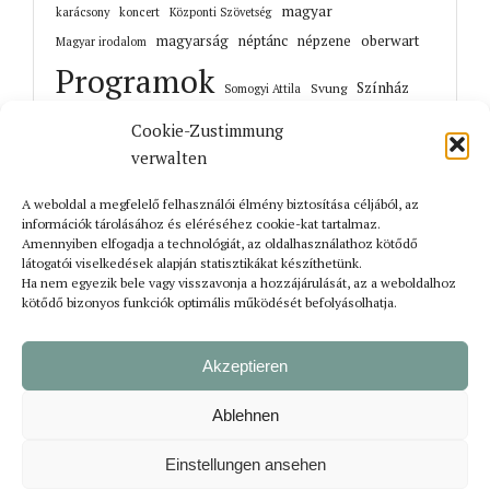
magyar
karácsony
koncert
Központi Szövetség
magyarság
néptánc
népzene
oberwart
Magyar irodalom
Programok
Színház
Svung
Somogyi Attila
UMIZ
Topler János
történelem
táncház
UMIZ4Kids
Cookie-Zustimmung
verwalten
Unterwart
Őrisziget
zene
A weboldal a megfelelő felhasználói élmény biztosítása céljából, az
információk tárolásához és eléréséhez cookie-kat tartalmaz.
Amennyiben elfogadja a technológiát, az oldalhasználathoz kötődő
látogatói viselkedések alapján statisztikákat készíthetünk.
Korábbi cikkek
Ha nem egyezik bele vagy visszavonja a hozzájárulását, az a weboldalhoz
kötődő bizonyos funkciók optimális működését befolyásolhatja.
Akzeptieren
Ablehnen
Einstellungen ansehen