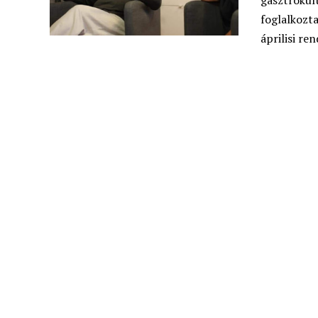
gasztrokult
foglalkozta
áprilisi re