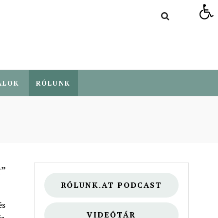
Eszköztár megnyitása
ALOK
RÓLUNK
g”
RÓLUNK.AT PODCAST
és
VIDEÓTÁR