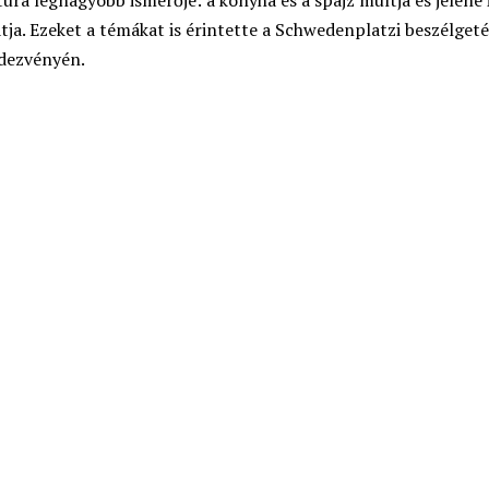
úra legnagyobb ismerője: a konyha és a spájz múltja és jelene 
tja. Ezeket a témákat is érintette a Schwedenplatzi beszélget
ndezvényén.