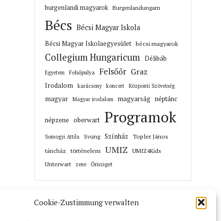
burgenlandi magyarok
Burgenlandungarn
Bécs
Bécsi Magyar Iskola
Bécsi Magyar Iskolaegyesület
bécsi magyarok
Collegium Hungaricum
Délibáb
Felsőőr
Graz
Felsőpulya
Egyetem
Irodalom
karácsony
koncert
Központi Szövetség
magyar
magyarság
néptánc
Magyar irodalom
Programok
népzene
oberwart
Színház
Topler János
Svung
Somogyi Attila
UMIZ
történelem
táncház
UMIZ4Kids
Unterwart
Őrisziget
zene
Cookie-Zustimmung verwalten