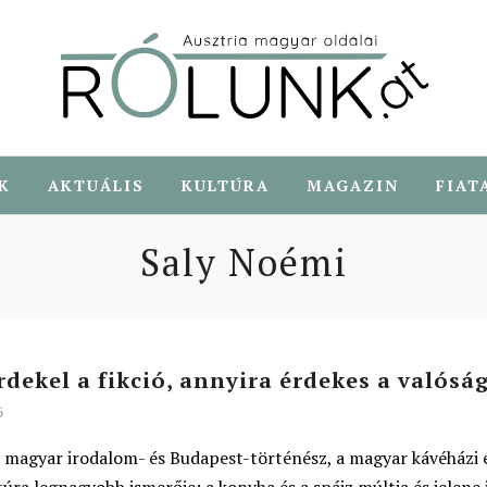
K
AKTUÁLIS
KULTÚRA
MAGAZIN
FIAT
Saly Noémi
dekel a fikció, annyira érdekes a valósá
6
 magyar irodalom- és Budapest-történész, a magyar kávéházi 