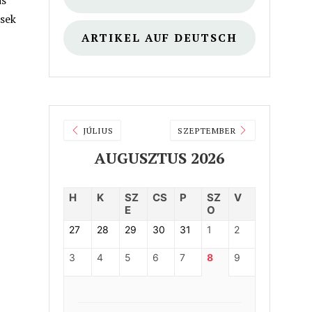
is
ések
ARTIKEL AUF DEUTSCH
JÚLIUS
SZEPTEMBER
AUGUSZTUS 2026
H
K
SZ
CS
P
SZ
V
E
O
27
28
29
30
31
1
2
3
4
5
6
7
8
9