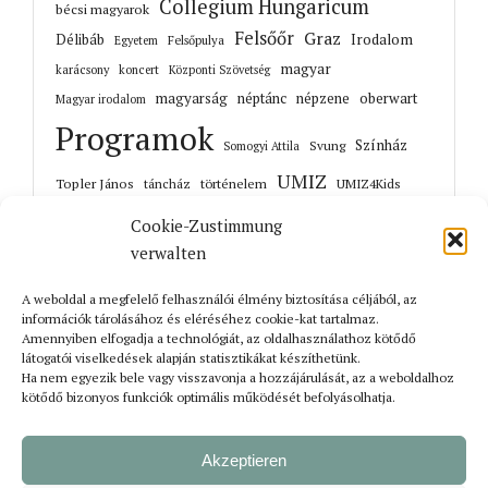
Collegium Hungaricum
bécsi magyarok
Felsőőr
Graz
Irodalom
Délibáb
Felsőpulya
Egyetem
magyar
karácsony
koncert
Központi Szövetség
magyarság
néptánc
népzene
oberwart
Magyar irodalom
Programok
Színház
Svung
Somogyi Attila
UMIZ
Topler János
történelem
táncház
UMIZ4Kids
Unterwart
Őrisziget
zene
Cookie-Zustimmung
verwalten
A weboldal a megfelelő felhasználói élmény biztosítása céljából, az
információk tárolásához és eléréséhez cookie-kat tartalmaz.
Korábbi cikkek
Amennyiben elfogadja a technológiát, az oldalhasználathoz kötődő
látogatói viselkedések alapján statisztikákat készíthetünk.
Ha nem egyezik bele vagy visszavonja a hozzájárulását, az a weboldalhoz
kötődő bizonyos funkciók optimális működését befolyásolhatja.
Akzeptieren