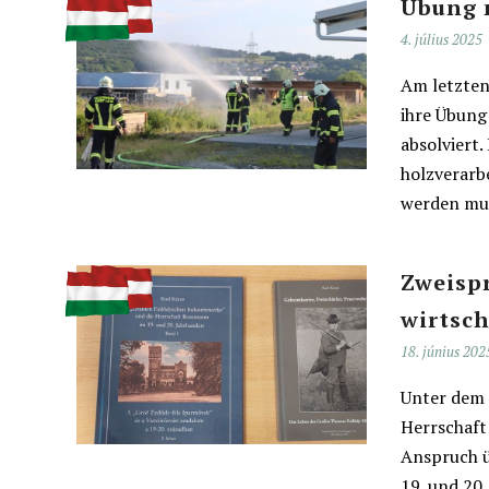
Übung 
4. július 2025
Am letzten
ihre Übung
absolviert
holzverarb
werden mu
Zweispr
wirtsch
18. június 202
Unter dem 
Herrschaft
Anspruch ü
19. und 20.