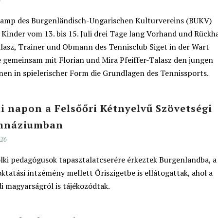
6
amp des Burgenländisch-Ungarischen Kulturvereins (BUKV)
 Kinder vom 13. bis 15. Juli drei Tage lang Vorhand und Rückh
lasz, Trainer und Obmann des Tennisclub Siget in der Wart
e gemeinsam mit Florian und Mira Pfeiffer-Talasz den jungen
nen in spielerischer Form die Grundlagen des Tennissports.
 napon a Felsőőri Kétnyelvű Szövetségi
mnáziumban
026
lki pedagógusok tapasztalatcserére érkeztek Burgenlandba, a
ktatási intzémény mellett Őriszigetbe is ellátogattak, ahol a
i magyarságról is tájékozódtak.