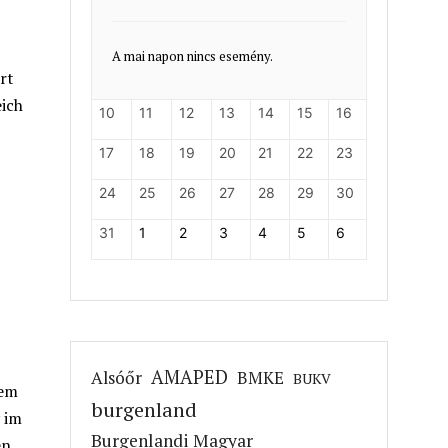
A mai napon nincs esemény.
rt
eich
10
11
12
13
14
15
16
17
18
19
20
21
22
23
24
25
26
27
28
29
30
31
1
2
3
4
5
6
AMAPED
Alsóőr
BMKE
BUKV
hem
burgenland
 im
Burgenlandi Magyar
en