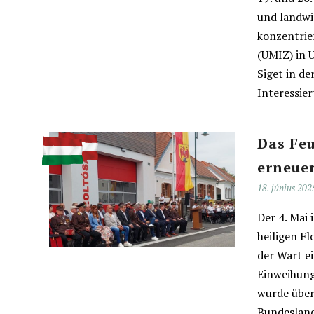
und landwi
konzentrie
(UMIZ) in 
Siget in de
Interessie
Das Feu
erneue
18. június 202
Der 4. Mai
heiligen Fl
der Wart ei
Einweihung
wurde über
Bundesland