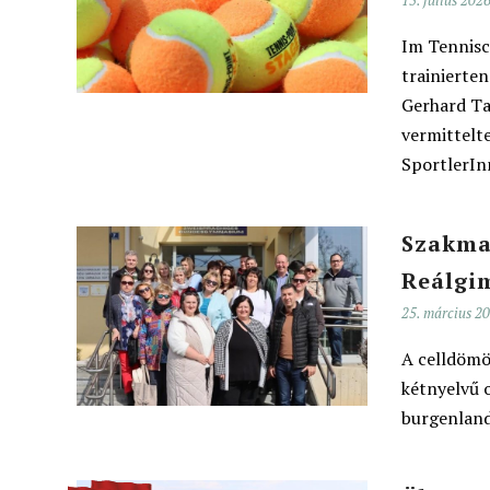
15. július 202
Im Tennisc
trainierten
Gerhard Ta
vermittelt
SportlerIn
Szakmai
Reálgi
25. március 2
A celldömö
kétnyelvű o
burgenland