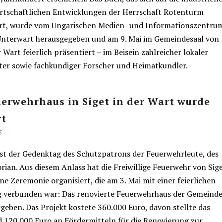
rtschaftlichen Entwicklungen der Herrschaft Rotenturm
rt, wurde vom Ungarischen Medien- und Informationszentru
Unterwart herausgegeben und am 9. Mai im Gemeindesaal von
r Wart feierlich präsentiert – im Beisein zahlreicher lokaler
rter sowie fachkundiger Forscher und Heimatkundler.
erwehrhaus in Siget in der Wart wurde
rt
5
 ist der Gedenktag des Schutzpatrons der Feuerwehrleute, des
orian. Aus diesem Anlass hat die Freiwillige Feuerwehr von Sige
ne Zeremonie organisiert, die am 3. Mai mit einer feierlichen
 verbunden war: Das renovierte Feuerwehrhaus der Gemeind
geben. Das Projekt kostete 360.000 Euro, davon stellte das
 120.000 Euro an Fördermitteln für die Renovierung zur