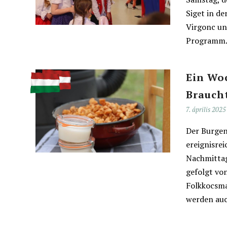
Siget in d
Virgonc un
Programm. 
Ein Wo
Brauch
7. április 2025
Der Burgen
ereignisre
Nachmittag
gefolgt vo
Folkkocsma
werden auc