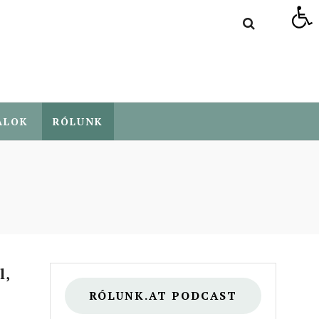
Eszköztár megnyitása
ALOK
RÓLUNK
l,
RÓLUNK.AT PODCAST