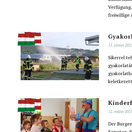
Verfügung.
freiwillige
Gyakorl
11. június 202
Sikerrel te
gyakorlatá
gyakorlatb
keletkezett
Kinder
12. május 202
Der Burgen
Samstag, d