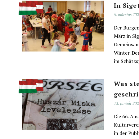
In Sige
5. március 20
Der Burgen
März in Si
Gemeinsam 
Winter. De
im Schätzsp
Was ste
geschr
13. január 20
Die 66. Au
Kulturvere
in der Publ