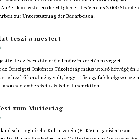
 Außerdem leisteten die Mitglieder des Vereins 3.000 Stunde
 Arbeit zur Unterstützung der Bauarbeiten.
at teszi a mestert
5
ljesítette az éves kötelező ellenőrzés keretében végzett
t az Őriszigeti Önkéntes Tűzoltóság május utolsó hétvégéjén. 
an nehezítő körülmény volt, hogy a tűz egy fafeldolgozó üze
, ahonnan embereket is ki kellett menekíteni.
fest zum Muttertag
5
ländisch-Ungarische Kulturverein (BUKV) organisierte am
en 10. Mai ein Kinderfest zum Muttertag in der Mehrzweckhall