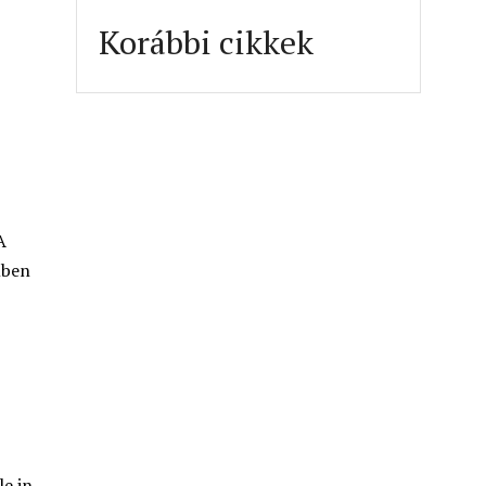
n
Korábbi cikkek
A
mben
e in