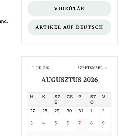
VIDEÓTÁR
and.
ARTIKEL AUF DEUTSCH
JÚLIUS
SZEPTEMBER
AUGUSZTUS 2026
H
K
SZ
CS
P
SZ
V
E
O
27
28
29
30
31
1
2
3
4
5
6
7
8
9