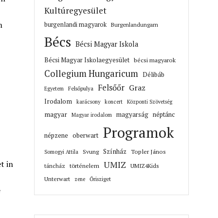
Kultúregyesület
m
burgenlandi magyarok
Burgenlandungarn
Bécs
Bécsi Magyar Iskola
Bécsi Magyar Iskolaegyesület
bécsi magyarok
Collegium Hungaricum
Délibáb
Felsőőr
Graz
Felsőpulya
Egyetem
Irodalom
karácsony
koncert
Központi Szövetség
magyar
magyarság
néptánc
Magyar irodalom
Programok
népzene
oberwart
Színház
Topler János
Svung
Somogyi Attila
t in
UMIZ
történelem
táncház
UMIZ4Kids
Unterwart
Őrisziget
zene
e