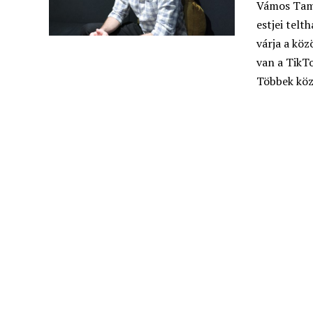
Vámos Tamá
estjei telt
várja a köz
van a TikTo
Többek köz