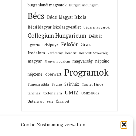
burgenlandi magyarok
Burgenlandungarn
Bécs
Bécsi Magyar Iskola
Bécsi Magyar Iskolaegyesület
bécsi magyarok
Collegium Hungaricum
Délibáb
Felsőőr
Graz
Felsőpulya
Egyetem
Irodalom
karácsony
koncert
Központi Szövetség
magyar
magyarság
néptánc
Magyar irodalom
Programok
népzene
oberwart
Színház
Topler János
Svung
Somogyi Attila
UMIZ
történelem
táncház
UMIZ4Kids
Unterwart
Őrisziget
zene
Cookie-Zustimmung verwalten