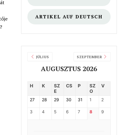
át
ARTIKEL AUF DEUTSCH
tője
?
JÚLIUS
SZEPTEMBER
AUGUSZTUS 2026
H
K
SZ
CS
P
SZ
V
E
O
27
28
29
30
31
1
2
3
4
5
6
7
8
9