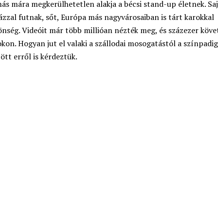
s mára megkerülhetetlen alakja a bécsi stand-up életnek. Saj
házzal futnak, sőt, Európa más nagyvárosaiban is tárt karokkal
önség. Videóit már több millióan nézték meg, és százezer köve
kon. Hogyan jut el valaki a szállodai mosogatástól a színpadig
ött erről is kérdeztük.