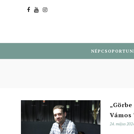
NÉPCSOPORTUN
„Görbe 
Vámos 
24. május 202