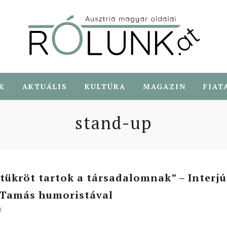
K
AKTUÁLIS
KULTÚRA
MAGAZIN
FIAT
stand-up
tükröt tartok a társadalomnak” – Interjú
Tamás humoristával
4