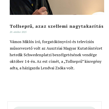
Tollseprű, azaz szellemi nagytakarítás
20. október 2025
Vámos Miklós író, forgatókönyvíró és televíziós
műsorvezető volt az Ausztriai Magyar Kutatóintézet
hetedik Schwedenplatzi beszélgetésének vendége
október 14-én. Az est címét, a „Tollseprű” kisregény
adta, a házigazda Lendvai Zsóka volt.