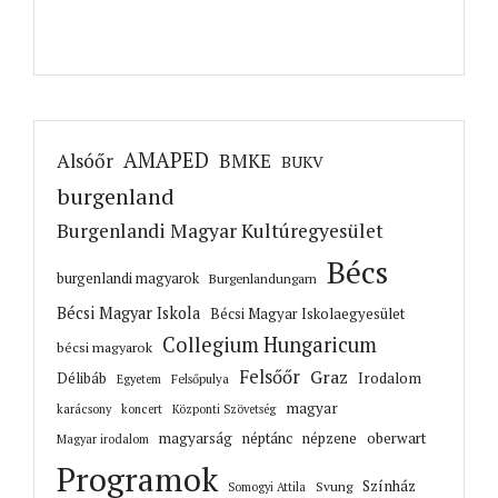
AMAPED
Alsóőr
BMKE
BUKV
burgenland
Burgenlandi Magyar Kultúregyesület
Bécs
burgenlandi magyarok
Burgenlandungarn
Bécsi Magyar Iskola
Bécsi Magyar Iskolaegyesület
Collegium Hungaricum
bécsi magyarok
Felsőőr
Graz
Irodalom
Délibáb
Felsőpulya
Egyetem
magyar
karácsony
koncert
Központi Szövetség
magyarság
néptánc
népzene
oberwart
Magyar irodalom
Programok
Színház
Svung
Somogyi Attila