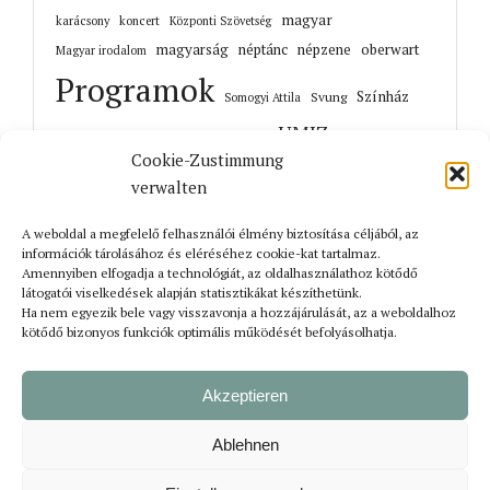
magyar
karácsony
koncert
Központi Szövetség
magyarság
néptánc
népzene
oberwart
Magyar irodalom
Programok
Színház
Svung
Somogyi Attila
UMIZ
Topler János
történelem
táncház
UMIZ4Kids
Cookie-Zustimmung
Unterwart
Őrisziget
zene
verwalten
A weboldal a megfelelő felhasználói élmény biztosítása céljából, az
információk tárolásához és eléréséhez cookie-kat tartalmaz.
Amennyiben elfogadja a technológiát, az oldalhasználathoz kötődő
Korábbi cikkek
látogatói viselkedések alapján statisztikákat készíthetünk.
Ha nem egyezik bele vagy visszavonja a hozzájárulását, az a weboldalhoz
kötődő bizonyos funkciók optimális működését befolyásolhatja.
Akzeptieren
Ablehnen