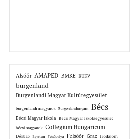
AMAPED
Alsóőr
BMKE
BUKV
burgenland
Burgenlandi Magyar Kultúregyesület
Bécs
burgenlandi magyarok
Burgenlandungarn
Bécsi Magyar Iskola
Bécsi Magyar Iskolaegyesület
Collegium Hungaricum
bécsi magyarok
Felsőőr
Graz
Irodalom
Délibáb
Felsőpulya
Egyetem