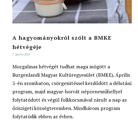
A hagyományokról szólt a BMKE
hétvégéje
7. április 2025
Mozgalmas hétvégét tudhat maga mögött a
Burgenlandi Magyar Kultúregyesület (BMKE). Április
5-én szombaton, csörgesütéssel kezdődött a délutáni
program, majd magyar-horvát népzeneműhellyel
folytatódott és végül folkkocsmával zárult a nap az
őriszigeti községteremben. Mindhárom program
folytatódik ebben az évben.