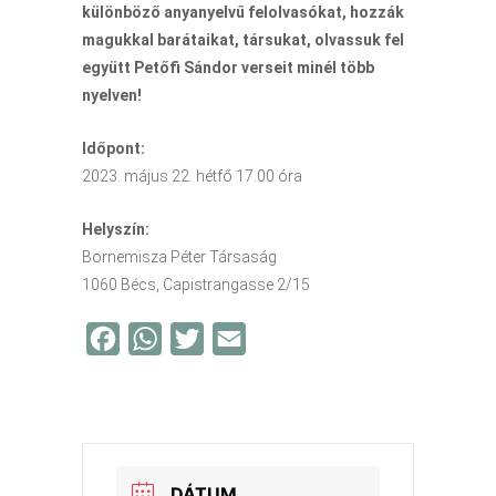
különböző anyanyelvű felolvasókat, hozzák
magukkal barátaikat, társukat, olvassuk fel
együtt Petőfi Sándor verseit minél több
nyelven!
Időpont:
2023. május 22. hétfő 17.00 óra
Helyszín:
Bornemisza Péter Társaság
1060 Bécs, Capistrangasse 2/15
F
W
T
E
a
h
w
m
c
a
i
a
e
t
t
i
b
s
t
l
DÁTUM