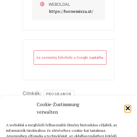
WEBOLDAL
https://bornemisza.at/
Az esemény felvétele a Google naptárba.
Címkék:
PROGRAMOK
Cookie-Zustimmung
AZ ESEMÉNY MEGOSZTÁSA
verwalten
A weboldal a megfelelő felhasználói élmény biztosítása céljából, az
információk tárolásához és eléréséhez cookie-kat tartalmaz.
Amennyiben elfogadja a technológiát, az oldalhasználathoz kötődő