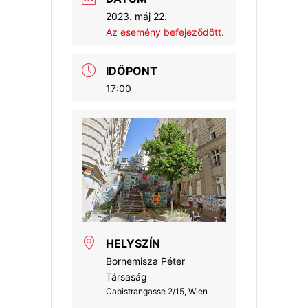
o
A
e
2023. máj 22.
o
p
r
Az esemény befejeződött.
k
p
IDŐPONT
17:00
HELYSZÍN
Bornemisza Péter
Társaság
Capistrangasse 2/15, Wien