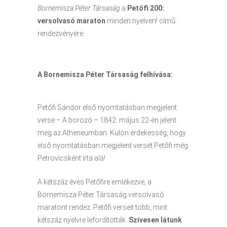
Bornemisza Péter Társaság
a
Petőfi 200:
versolvasó maraton
minden nyelven! című
rendezvényére.
A Bornemisza Péter Társaság felhívása:
Petőfi Sándor első nyomtatásban megjelent
verse – A borozó – 1842. május 22-én jelent
meg az Atheneumban. Külön érdekesség, hogy
első nyomtatásban megjelent versét Petőfi még
Petrovicsként írta alá!
A kétszáz éves Petőfire emlékezve, a
Bornemisza Péter Társaság versolvasó
maratont rendez. Petőfi verseit több, mint
kétszáz nyelvre lefordították.
Szívesen látunk