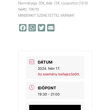
Normál-jegy: 20€, diák: 15€, csoportos (10 fő
felett): 10€/fő
MINDENKIT SZERETETTEL VÁRNAK!
F
W
T
E
a
h
w
m
c
a
i
a
e
t
t
i
b
s
t
l
DÁTUM
o
A
e
2024. febr 17.
o
p
r
Az esemény befejeződött.
k
p
IDŐPONT
19:30 - 21:00