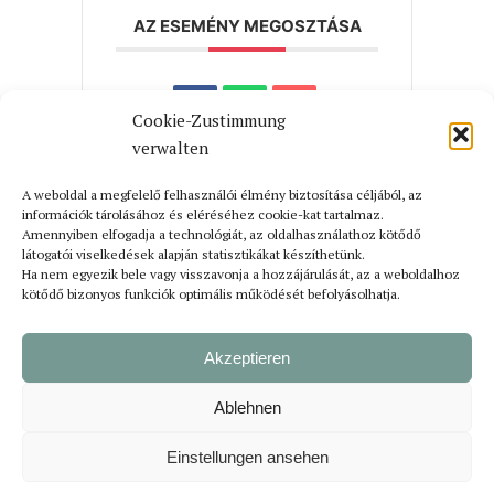
AZ ESEMÉNY MEGOSZTÁSA
Cookie-Zustimmung
verwalten
A weboldal a megfelelő felhasználói élmény biztosítása céljából, az
információk tárolásához és eléréséhez cookie-kat tartalmaz.
Amennyiben elfogadja a technológiát, az oldalhasználathoz kötődő
Hozzászólás küldéséhez
be kell
látogatói viselkedések alapján statisztikákat készíthetünk.
jelentkezni
.
Ha nem egyezik bele vagy visszavonja a hozzájárulását, az a weboldalhoz
kötődő bizonyos funkciók optimális működését befolyásolhatja.
Akzeptieren
Ablehnen
Bejelentkezés
Impresszum
Adatvédelmi tájékoztató
Einstellungen ansehen
© Szerzői jog Rolunk | Végrehajtás
suxxess solution GmbH