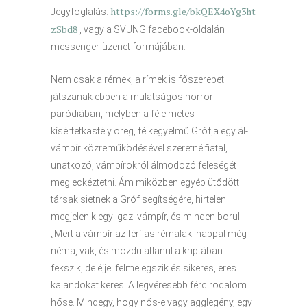
https://forms.gle/bkQEX4oYg3ht
Jegyfoglalás:
zSbd8
, vagy a SVUNG facebook-oldalán
messenger-üzenet formájában.
Nem csak a rémek, a rímek is főszerepet
játszanak ebben a mulatságos horror-
paródiában, melyben a félelmetes
kísértetkastély öreg, félkegyelmű Grófja egy ál-
vámpír közreműködésével szeretné fiatal,
unatkozó, vámpírokról álmodozó feleségét
megleckéztetni. Ám miközben egyéb ütődött
társak sietnek a Gróf segítségére, hirtelen
megjelenik egy igazi vámpír, és minden borul…
„Mert a vámpír az férfias rémalak: nappal még
néma, vak, és mozdulatlanul a kriptában
fekszik, de éjjel felmelegszik és sikeres, eres
kalandokat keres. A legvéresebb fércirodalom
hőse. Mindegy, hogy nős-e vagy agglegény, egy