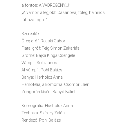
a fontos: A VADREGÉNY…!”
„A vámpír a legjobb Casanova, főleg, ha nincs
túl laza foga…”
Szereplők:
Öreg gróf: Recski Gábor
Fiatal gróf: Feig Simon Zakariás
Grófné: Bajka Kinga Csengele
Vámpír: Solti János
Ál-vámpír: Pohl Balázs
Banya: Hierholcz Anna
Hemofélia, a komorna: Csomor Lilien
Zongorán kísért: Banyó Bálint
Koreográfia: Hierholcz Anna
Technika: Székely Zalán
Rendező: Pohl Balázs