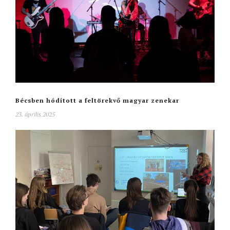
Bécsben hódított a feltörekvő magyar zenekar
23. április 2025