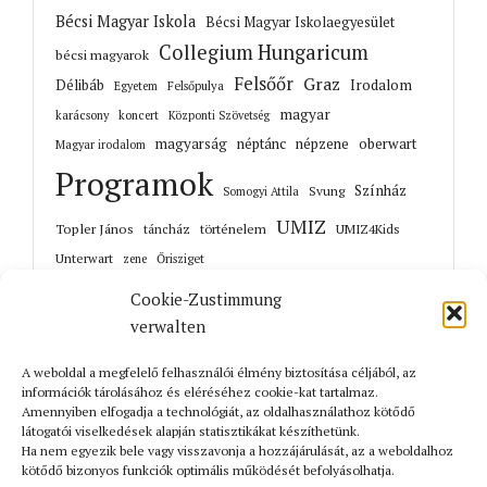
Bécsi Magyar Iskola
Bécsi Magyar Iskolaegyesület
Collegium Hungaricum
bécsi magyarok
Felsőőr
Graz
Irodalom
Délibáb
Felsőpulya
Egyetem
magyar
karácsony
koncert
Központi Szövetség
magyarság
néptánc
népzene
oberwart
Magyar irodalom
Programok
Színház
Svung
Somogyi Attila
UMIZ
Topler János
történelem
táncház
UMIZ4Kids
Unterwart
Őrisziget
zene
Cookie-Zustimmung
verwalten
A weboldal a megfelelő felhasználói élmény biztosítása céljából, az
Korábbi cikkek
információk tárolásához és eléréséhez cookie-kat tartalmaz.
Amennyiben elfogadja a technológiát, az oldalhasználathoz kötődő
látogatói viselkedések alapján statisztikákat készíthetünk.
Ha nem egyezik bele vagy visszavonja a hozzájárulását, az a weboldalhoz
kötődő bizonyos funkciók optimális működését befolyásolhatja.