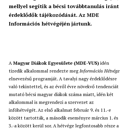
mellyel segítik a bécsi továbbtanulás iránt
érdeklődők tájékozódását. Az MDE
Információs hétvégéjén jártunk.
A
Magyar Diákok Egyesülete
(MDE-VUS)
idén
tizedik alkalommal rendezte meg
Információs Hétvége
elnevezésű programját. A tavalyi nagy érdeklődésre
való tekintettel, és az évről évre növekvő tendenciát
mutató bécsi magyar diákok száma miatt, idén két
alkalommal is megrendezi a szervezet az
infóhétvégét. Az első alkalmat február 9. és 11.-e
között tartották, a második eseményre március 1. és
3.-a között kerül sor. A hétvége legfontosabb része a