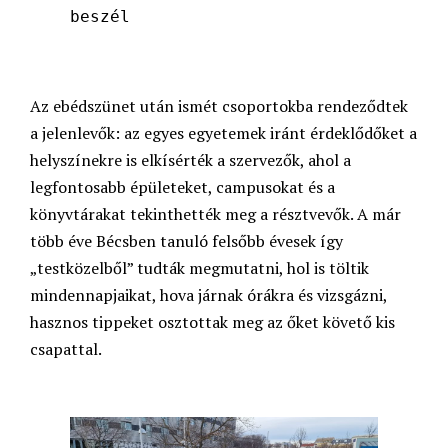
beszél
Az ebédszünet után ismét csoportokba rendeződtek
a jelenlevők: az egyes egyetemek iránt érdeklődőket a
helyszínekre is elkísérték a szervezők, ahol a
legfontosabb épületeket, campusokat és a
könyvtárakat tekinthették meg a résztvevők. A már
több éve Bécsben tanuló felsőbb évesek így
„testközelből” tudták megmutatni, hol is töltik
mindennapjaikat, hova járnak órákra és vizsgázni,
hasznos tippeket osztottak meg az őket követő kis
csapattal.