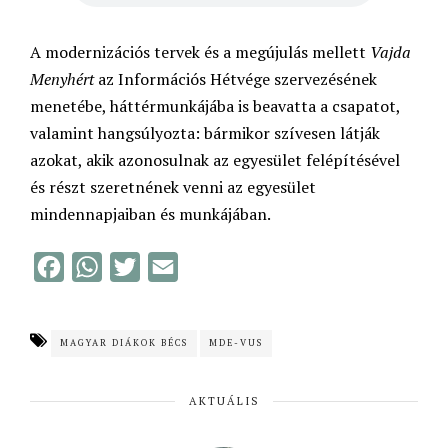
A modernizációs tervek és a megújulás mellett
Vajda
Menyhért
az Információs Hétvége szervezésének
menetébe, háttérmunkájába is beavatta a csapatot,
valamint hangsúlyozta: bármikor szívesen látják
azokat, akik azonosulnak az egyesület felépítésével
és részt szeretnének venni az egyesület
mindennapjaiban és munkájában.
F
W
T
E
a
h
w
m
c
a
i
a
MAGYAR DIÁKOK BÉCS
MDE-VUS
e
t
t
i
b
s
t
l
AKTUÁLIS
o
A
e
o
p
r