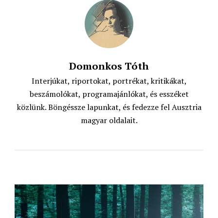
k
p
Domonkos Tóth
Interjúkat, riportokat, portrékat, kritikákat,
beszámolókat, programajánlókat, és esszéket
közlünk. Böngéssze lapunkat, és fedezze fel Ausztria
magyar oldalait.