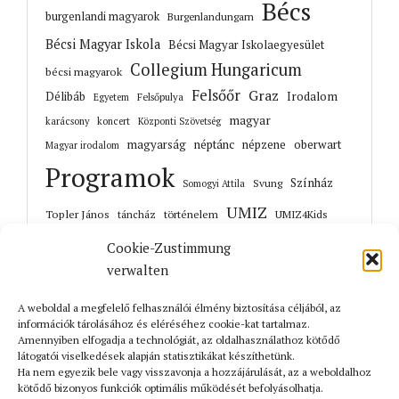
Bécs
burgenlandi magyarok
Burgenlandungarn
Bécsi Magyar Iskola
Bécsi Magyar Iskolaegyesület
Collegium Hungaricum
bécsi magyarok
Felsőőr
Graz
Irodalom
Délibáb
Felsőpulya
Egyetem
magyar
karácsony
koncert
Központi Szövetség
magyarság
néptánc
népzene
oberwart
Magyar irodalom
Programok
Színház
Svung
Somogyi Attila
UMIZ
Topler János
történelem
táncház
UMIZ4Kids
Unterwart
Őrisziget
zene
Cookie-Zustimmung
verwalten
A weboldal a megfelelő felhasználói élmény biztosítása céljából, az
információk tárolásához és eléréséhez cookie-kat tartalmaz.
Korábbi cikkek
Amennyiben elfogadja a technológiát, az oldalhasználathoz kötődő
látogatói viselkedések alapján statisztikákat készíthetünk.
Ha nem egyezik bele vagy visszavonja a hozzájárulását, az a weboldalhoz
kötődő bizonyos funkciók optimális működését befolyásolhatja.