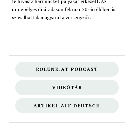
felhívásra harminckét pályázat érkezett. Az
ünnepélyes díjátadáson február 20-án élőben is
szavalhattak magyarul a versenyzők.
RÓLUNK.AT PODCAST
VIDEÓTÁR
ARTIKEL AUF DEUTSCH