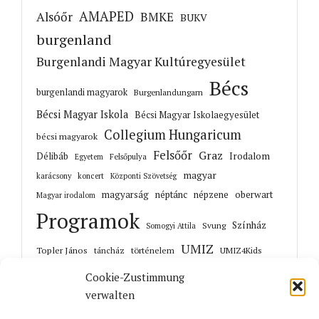
AMAPED
Alsóőr
BMKE
BUKV
burgenland
Burgenlandi Magyar Kultúregyesület
Bécs
burgenlandi magyarok
Burgenlandungarn
Bécsi Magyar Iskola
Bécsi Magyar Iskolaegyesület
Collegium Hungaricum
bécsi magyarok
Felsőőr
Graz
Irodalom
Délibáb
Felsőpulya
Egyetem
magyar
karácsony
koncert
Központi Szövetség
magyarság
néptánc
népzene
oberwart
Magyar irodalom
Programok
Színház
Svung
Somogyi Attila
UMIZ
Topler János
történelem
táncház
UMIZ4Kids
Unterwart
Őrisziget
zene
Cookie-Zustimmung
verwalten