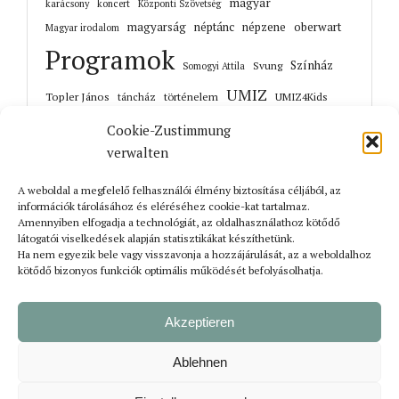
magyar
karácsony
koncert
Központi Szövetség
magyarság
néptánc
népzene
oberwart
Magyar irodalom
Programok
Színház
Svung
Somogyi Attila
UMIZ
Topler János
történelem
táncház
UMIZ4Kids
Unterwart
Őrisziget
zene
Cookie-Zustimmung
verwalten
A weboldal a megfelelő felhasználói élmény biztosítása céljából, az
információk tárolásához és eléréséhez cookie-kat tartalmaz.
Korábbi cikkek
Amennyiben elfogadja a technológiát, az oldalhasználathoz kötődő
látogatói viselkedések alapján statisztikákat készíthetünk.
Ha nem egyezik bele vagy visszavonja a hozzájárulását, az a weboldalhoz
kötődő bizonyos funkciók optimális működését befolyásolhatja.
Akzeptieren
Ablehnen
Bejelentkezés
Impresszum
Adatvédelmi tájékoztató