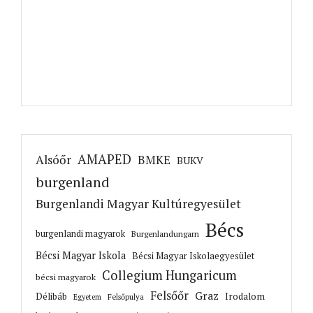
AMAPED
Alsóőr
BMKE
BUKV
burgenland
Burgenlandi Magyar Kultúregyesület
Bécs
burgenlandi magyarok
Burgenlandungarn
Bécsi Magyar Iskola
Bécsi Magyar Iskolaegyesület
Collegium Hungaricum
bécsi magyarok
Felsőőr
Graz
Irodalom
Délibáb
Felsőpulya
Egyetem