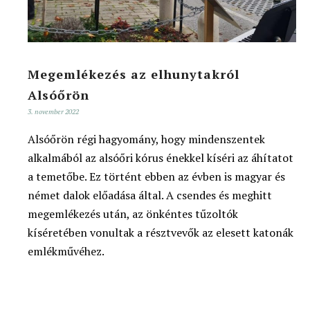
Megemlékezés az elhunytakról
Alsóőrön
3. november 2022
Alsóőrön régi hagyomány, hogy mindenszentek
alkalmából az alsóőri kórus énekkel kíséri az áhítatot
a temetőbe. Ez történt ebben az évben is magyar és
német dalok előadása által. A csendes és meghitt
megemlékezés után, az önkéntes tűzoltók
kíséretében vonultak a résztvevők az elesett katonák
emlékművéhez.