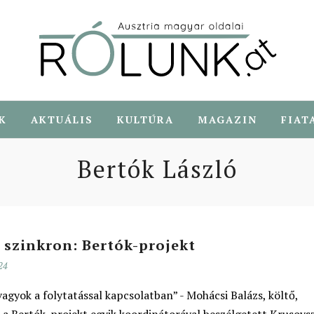
K
AKTUÁLIS
KULTÚRA
MAGAZIN
FIAT
Bertók László
 szinkron: Bertók-projekt
24
agyok a folytatással kapcsolatban” - Mohácsi Balázs, költő,