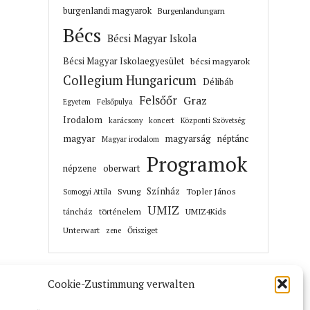
burgenlandi magyarok
Burgenlandungarn
Bécs
Bécsi Magyar Iskola
Bécsi Magyar Iskolaegyesület
bécsi magyarok
Collegium Hungaricum
Délibáb
Felsőőr
Graz
Felsőpulya
Egyetem
Irodalom
karácsony
koncert
Központi Szövetség
magyar
magyarság
néptánc
Magyar irodalom
Programok
népzene
oberwart
Színház
Topler János
Svung
Somogyi Attila
UMIZ
történelem
táncház
UMIZ4Kids
Unterwart
Őrisziget
zene
Cookie-Zustimmung verwalten