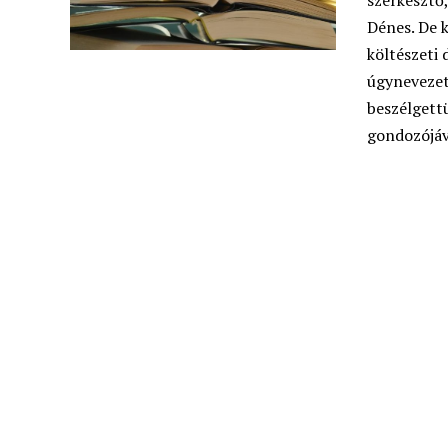
szerkesztő
Dénes. De k
költészeti 
úgynevezet
beszélgettü
gondozójáv