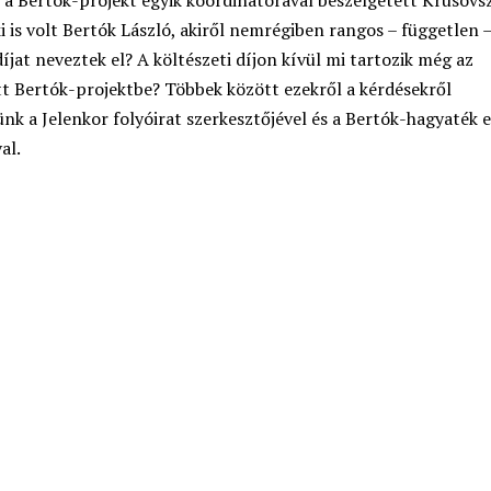
, a Bertók-projekt egyik koordinátorával beszélgetett Krusovs
i is volt Bertók László, akiről nemrégiben rangos – független 
díjat neveztek el? A költészeti díjon kívül mi tartozik még az
t Bertók-projektbe? Többek között ezekről a kérdésekről
nk a Jelenkor folyóirat szerkesztőjével és a Bertók-hagyaték 
al.