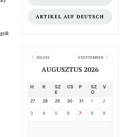
zky
–
ARTIKEL AUF DEUTSCH
egyik
JÚLIUS
SZEPTEMBER
AUGUSZTUS 2026
H
K
SZ
CS
P
SZ
V
E
O
27
28
29
30
31
1
2
3
4
5
6
7
8
9